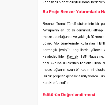
kapasiteli bir
hat
oluşturulması hedeflen
Bu Proje Benzer Yatırımlarla Nas
Brenner Temel Tüneli sisteminin bir par
Avrupa’nın en iddialı demiryolu
altyapı
metre uzunluğunda ve yaklaşık 10 metre ç
büyük Alp tünellerinde kullanılan TBM’
karmaşık jeolojik koşullarda yüksek 
kaydedebilirler (
Kaynak
: TBM Magazine, 2
bazı Avrupa ülkelerinin toplam ulusal 
metro ağlarının uzun bir kesimini oluşt
Bu tür projeler, genellikle milyarlarca Eur
karakterize edilir.
Editörün Değerlendirmesi