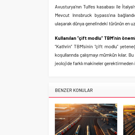
Avusturya’nın Tulfes kasabası ile İtalya
Mevcut Innsbruck bypass’ına bağlandı
ulaşarak dünya genelindeki türünün en uz
Kullanılan “çift modlu” TBM’nin önem
“Kathrin” TBM’sinin “çift modlu” yete
koşullarında çalışmayı mümkün kılar. Bu
jeolojide farklı makineler gerektirmeden 
BENZER KONULAR