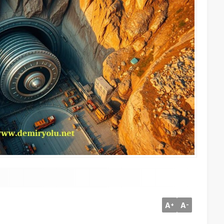
A
A
+
-