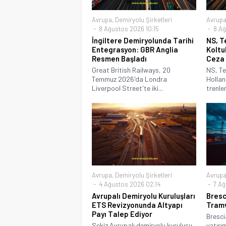
Avrupa
,
Demiryolu Şirketleri
Avrup
8 Ağustos 2026 10:15
8 Ağ
İngiltere Demiryolunda Tarihi
NS, T
Entegrasyon: GBR Anglia
Koltu
Resmen Başladı
Ceza
Great British Railways, 20
NS, T
Temmuz 2026'da Londra
Hollan
Liverpool Street'te iki...
trenle
Avrupa
,
Demiryolu Şirketleri
Avrup
4 Ağustos 2026 02:14
7 Ağ
Avrupalı Demiryolu Kuruluşları
Bresc
ETS Revizyonunda Altyapı
Tramv
Payı Talep Ediyor
Bresci
Sekiz Avrupalı demiryolu kuruluşu,
yatırım