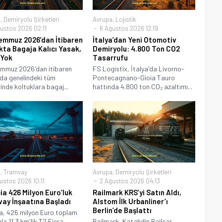
a
,
Demiryolu Şirketleri
Avrupa
,
Lojistik
ustos 2026 02:11
6 Ağustos 2026 12:19
emmuz 2026’dan İtibaren
İtalya’dan Yeni Otomotiv
kta Bagaja Kalıcı Yasak,
Demiryolu: 4.800 Ton CO2
 Yok
Tasarrufu
emmuz 2026'dan itibaren
FS Logistix, İtalya'da Livorno-
da genelindeki tüm
Pontecagnano-Gioia Tauro
rinde koltuklara bagaj...
hattında 4.800 ton CO₂ azaltımı...
a
,
Tramvay
Avrupa
,
Demiryolu Şirketleri
ustos 2026 10:11
2 Ağustos 2026 04:13
ia 426 Milyon Euro’luk
Railmark KRS’yi Satın Aldı,
ay İnşaatına Başladı
Alstom İlk Urbanliner’ı
Berlin’de Başlattı
a, 426 milyon Euro toplam
la 11,3 km'lik T2 Fiera–
Railmark, Katahdin Railcar