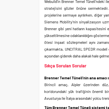
Webuild’in Brenner Temel Tüneli’ndeki ile
stratejisini gözler önüne sermektedir
projelerine sermaye ayrılırken, diğer yan
Siemens Mobility’nin sinyalizasyon uzm
Brenner gibi yeni hatların kapasitesini
yükseltilmesine odaklanıldığını göstermek
ötesi inşaat sözleşmeleri aynı zama
çıkarmakta, UNCITRAL SPEDR modeli gib
açısından giderek daha alakalı hale gel
Sıkça Sorulan Sorular
Brenner Temel Tüneli’nin ana amacı 
Birincil amaç, Alpler üzerinden düz
koridorundaki yük trafiğinin önemli b
Avusturya ile İtalya arasındaki yolcu tren
Tüm Brenner Temel Tüneli sistemi t