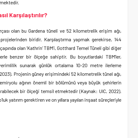
mektedir.
ıl Karşılaştırılır?
çası olan bu Gardena tüneli ve 52 kilometrelik erişim ağı,
projelerinden biridir. Karşılaştırma yapmak gerekirse, 144
apında olan ‘Kathrin’ TBM’i, Gotthard Temel Tüneli gibi diğer
lerle benzer bir ölçeğe sahiptir. Bu boyutlardaki TBM’ler,
verimlilik sunarak günlük ortalama 10-20 metre ilerleme
023). Projenin güney erişimindeki 52 kilometrelik tünel ağı,
demiryolu ağının önemli bir bölümünü veya büyük şehirlerin
urabilecek bir ölçeği temsil etmektedir (Kaynak: UIC, 2022).
o’luk yatırım gerektiren ve on yıllara yayılan inşaat süreçleriyle