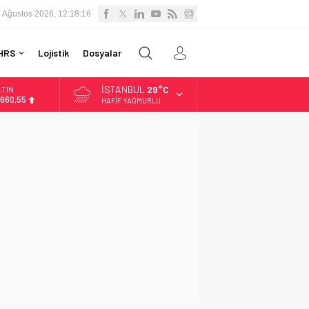
 Ağustos 2026, 12:18:17
HRS
Lojistik
Dosyalar
İSTANBUL
29°C
LTIN
.660,55
HAFIF YAĞMURLU
İST
3.779,39
OLAR
,7111
URO
5,1881