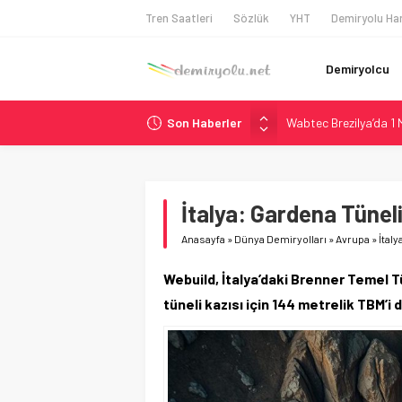
Tren Saatleri
Sözlük
YHT
Demiryolu Har
Demiryolcu
Son Haberler
Wabtec Brezilya’da 1
ABD’de CREATE Program
Ukrayna’da Yolcu Tren
DB Modernizasyon Pro
İtalya: Gardena Tünel
Utah’ta 31 Milyon Dolar
Anasayfa
»
Dünya Demiryolları
»
Avrupa
»
İtal
Webuild, İtalya’daki Brenner Temel T
tüneli kazısı için 144 metrelik TBM’i 