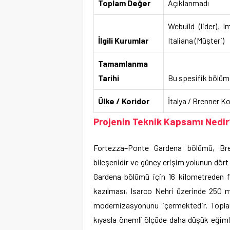
Toplam Değer
Açıklanmadı
Webuild (lider), 
İlgili Kurumlar
Italiana (Müşteri)
Tamamlanma
Tarihi
Bu spesifik bölüm 
Ülke / Koridor
İtalya / Brenner K
Projenin Teknik Kapsamı Nedir
Fortezza–Ponte Gardena bölümü, Bren
bileşenidir ve güney erişim yolunun dört 
Gardena bölümü için 16 kilometreden 
kazılması, Isarco Nehri üzerinde 250 
modernizasyonunu içermektedir. Toplam
kıyasla önemli ölçüde daha düşük eğimle