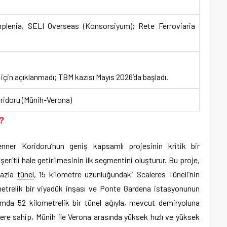
Implenia, SELI Overseas (Konsorsiyum); Rete Ferroviaria
için açıklanmadı; TBM kazısı Mayıs 2026’da başladı.
oridoru (Münih-Verona)
?
ner Koridoru’nun geniş kapsamlı projesinin kritik bir
şeritli hale getirilmesinin ilk segmentini oluşturur. Bu proje,
fazla
tünel
, 15 kilometre uzunluğundaki Scaleres Tüneli’nin
metrelik bir viyadük inşası ve Ponte Gardena istasyonunun
da 52 kilometrelik bir tünel ağıyla, mevcut demiryoluna
re sahip, Münih ile Verona arasında yüksek hızlı ve yüksek