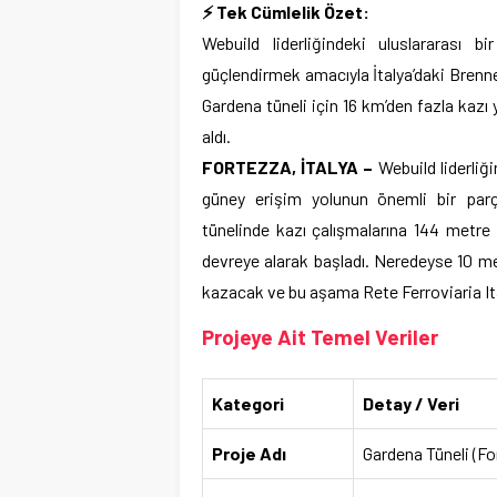
⚡ Tek Cümlelik Özet:
Webuild liderliğindeki uluslararası
güçlendirmek amacıyla İtalya’daki Brenne
Gardena tüneli için 16 km’den fazla kaz
aldı.
FORTEZZA, İTALYA –
Webuild liderliğ
güney erişim yolunun önemli bir par
tünelinde kazı çalışmalarına 144 metre
devreye alarak başladı. Neredeyse 10 me
kazacak ve bu aşama Rete Ferroviaria Ital
Projeye Ait Temel Veriler
Kategori
Detay / Veri
Proje Adı
Gardena Tüneli (F