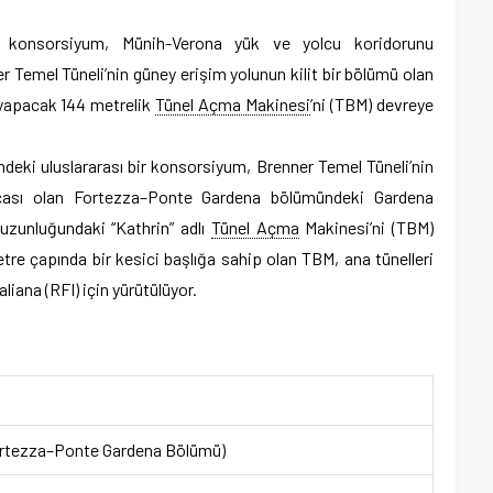
 bir konsorsiyum, Münih-Verona yük ve yolcu koridorunu
r Temel Tüneli’nin güney erişim yolunun kilit bir bölümü olan
ı yapacak 144 metrelik
Tünel Açma Makinesi
’ni (TBM) devreye
indeki uluslararası bir konsorsiyum, Brenner Temel Tüneli’nin
çası olan Fortezza–Ponte Gardena bölümündeki Gardena
 uzunluğundaki “Kathrin” adlı
Tünel Açma
Makinesi’ni (TBM)
tre çapında bir kesici başlığa sahip olan TBM, ana tünelleri
iana (RFI) için yürütülüyor.
ortezza–Ponte Gardena Bölümü)