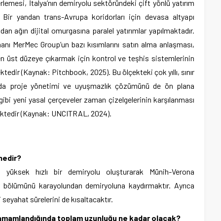
rlemesi, İtalya’nın demiryolu sektöründeki çift yönlü yatırım
. Bir yandan trans-Avrupa koridorları için devasa altyapı
dan ağın dijital omurgasına paralel yatırımlar yapılmaktadır.
anı MerMec Group’un bazı kısımlarını satın alma anlaşması,
 en üst düzeye çıkarmak için kontrol ve teşhis sistemlerinin
tedir (Kaynak: Pitchbook, 2025). Bu ölçekteki çok yıllı, sınır
nda proje yönetimi ve uyuşmazlık çözümünü de ön plana
i yeni yasal çerçeveler zaman çizelgelerinin karşılanması
mektedir (Kaynak: UNCITRAL, 2024).
nedir?
, yüksek hızlı bir demiryolu oluşturarak Münih-Verona
ir bölümünü karayolundan demiryoluna kaydırmaktır. Ayrıca
i seyahat sürelerini de kısaltacaktır.
amamlandığında toplam uzunluğu ne kadar olacak?