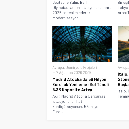
Deutsche Bahn, Berlin
Birleşi
Olympiastadion istasyonunu mart
Tokyo
2025'te teslim ederek
arası 
modernizasyon...
Avrupa
,
Demiryolu Projeleri
Avrup
7 Ağustos 2026 20:15
Italo,
Madrid Atocha’da 56 Milyon
Stone
Euro’luk Yenileme: Sol Tüneli
Başla
%33 Kapasite Artışı
Italo, 
Adif, Madrid Atocha Cercanías
Temmuz
istasyonunun hat
konfigürasyonunu 56 milyon
Euro...