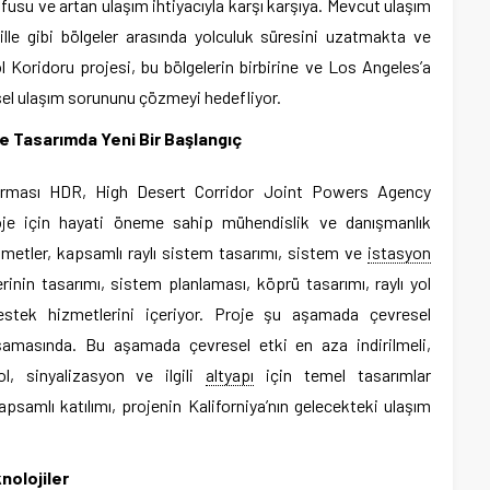
fusu ve artan ulaşım ihtiyacıyla karşı karşıya. Mevcut ulaşım
ville gibi bölgeler arasında yolculuk süresini uzatmakta ve
Çöl Koridoru projesi, bu bölgelerin birbirine ve Los Angeles’a
gesel ulaşım sorununu çözmeyi hedefliyor.
e Tasarımda Yeni Bir Başlangıç
irması HDR, High Desert Corridor Joint Powers Agency
roje için hayati öneme sahip mühendislik ve danışmanlık
zmetler, kapsamlı raylı sistem tasarımı, sistem ve
istasyon
inin tasarımı, sistem planlaması, köprü tasarımı, raylı yol
estek hizmetlerini içeriyor. Proje şu aşamada çevresel
masında. Bu aşamada çevresel etki en aza indirilmeli,
, sinyalizasyon ve ilgili
altyapı
için temel tasarımlar
apsamlı katılımı, projenin Kaliforniya’nın gelecekteki ulaşım
nolojiler