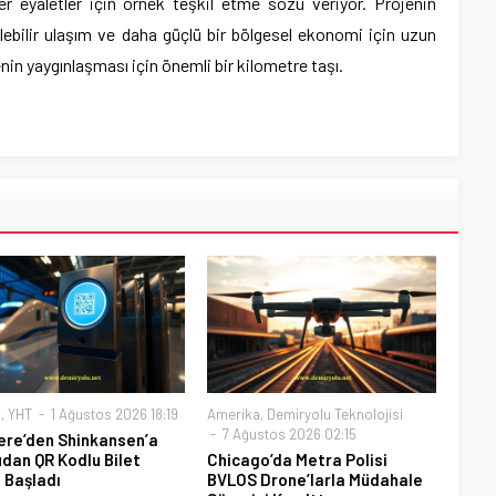
er eyaletler için örnek teşkil etme sözü veriyor. Projenin
ülebilir ulaşım ve daha güçlü bir bölgesel ekonomi için uzun
renin yaygınlaşması için önemli bir kilometre taşı.
a
,
YHT
1 Ağustos 2026 18:19
Amerika
,
Demiryolu Teknolojisi
7 Ağustos 2026 02:15
tere’den Shinkansen’a
dan QR Kodlu Bilet
Chicago’da Metra Polisi
ı Başladı
BVLOS Drone’larla Müdahale