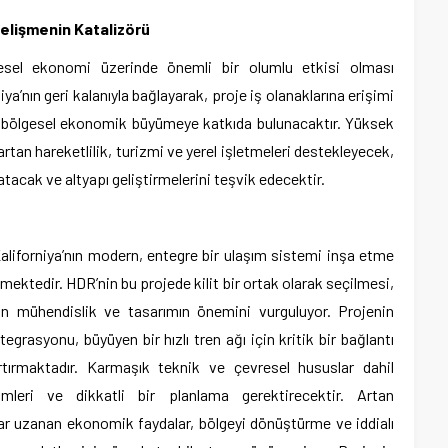
elişmenin Katalizörü
esel ekonomi üzerinde önemli bir olumlu etkisi olması
ya’nın geri kalanıyla bağlayarak, proje iş olanaklarına erişimi
k bölgesel ekonomik büyümeye katkıda bulunacaktır. Yüksek
rtan hareketlilik, turizmi ve yerel işletmeleri destekleyecek,
ratacak ve altyapı geliştirmelerini teşvik edecektir.
Kaliforniya’nın modern, entegre bir ulaşım sistemi inşa etme
tmektedir. HDR’nin bu projede kilit bir ortak olarak seçilmesi,
n mühendislik ve tasarımın önemini vurguluyor. Projenin
grasyonu, büyüyen bir hızlı tren ağı için kritik bir bağlantı
tırmaktadır. Karmaşık teknik ve çevresel hususlar dahil
ümleri ve dikkatli bir planlama gerektirecektir. Artan
adar uzanan ekonomik faydalar, bölgeyi dönüştürme ve iddialı