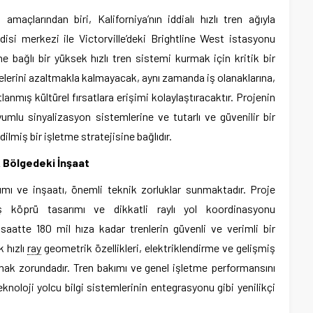
açlarından biri, Kaliforniya’nın iddialı hızlı tren ağıyla
si merkezi ile Victorville’deki Brightline West istasyonu
ne bağlı bir yüksek hızlı tren sistemi kurmak için kritik bir
relerini azaltmakla kalmayacak, aynı zamanda iş olanaklarına,
lanmış kültürel fırsatlara erişimi kolaylaştıracaktır. Projenin
yumlu sinyalizasyon sistemlerine ve tutarlı ve güvenilir bir
lmiş bir işletme stratejisine bağlıdır.
k Bölgedeki İnşaat
ımı ve inşaatı, önemli teknik zorluklar sunmaktadır. Proje
miş köprü tasarımı ve dikkatli raylı yol koordinasyonu
 saatte 180 mil hıza kadar trenlerin güvenli ve verimli bir
 hızlı
ray
geometrik özellikleri, elektriklendirme ve gelişmiş
ak zorundadır. Tren bakımı ve genel işletme performansını
knoloji yolcu bilgi sistemlerinin entegrasyonu gibi yenilikçi