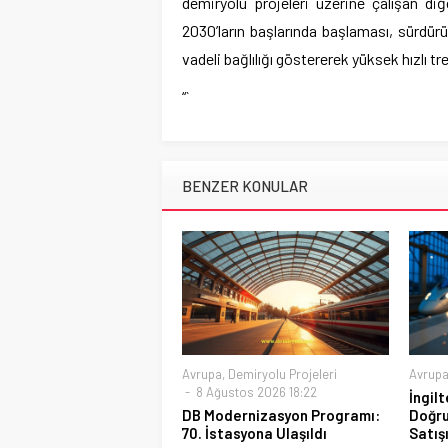
demiryolu projeleri üzerine çalışan diğ
2030’ların başlarında başlaması, sürdür
vadeli bağlılığı göstererek yüksek hızlı t
“`
BENZER KONULAR
Avrupa
,
Demiryolu Projeleri
Avrup
8 Ağustos 2026 18:22
İngil
DB Modernizasyon Programı:
Doğru
70. İstasyona Ulaşıldı
Satış