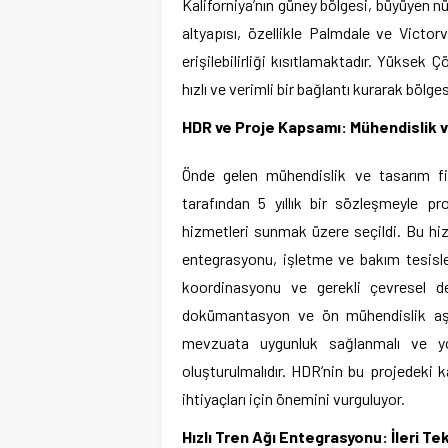
Kaliforniya’nın güney bölgesi, büyüyen nü
altyapısı, özellikle Palmdale ve Victor
erişilebilirliği kısıtlamaktadır. Yüksek 
hızlı ve verimli bir bağlantı kurarak böl
HDR ve Proje Kapsamı: Mühendislik v
Önde gelen mühendislik ve tasarım f
tarafından 5 yıllık bir sözleşmeyle p
hizmetleri sunmak üzere seçildi. Bu hi
entegrasyonu, işletme ve bakım tesisler
koordinasyonu ve gerekli çevresel d
dokümantasyon ve ön mühendislik aşa
mevzuata uygunluk sağlanmalı ve yol
oluşturulmalıdır. HDR’nin bu projedeki k
ihtiyaçları için önemini vurguluyor.
Hızlı Tren Ağı Entegrasyonu: İleri Tek