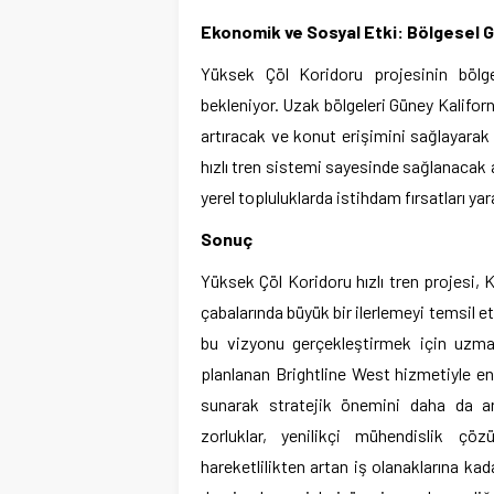
Ekonomik ve Sosyal Etki: Bölgesel G
Yüksek Çöl Koridoru projesinin bölg
bekleniyor. Uzak bölgeleri Güney Kaliforni
artıracak ve konut erişimini sağlayara
hızlı tren sistemi sayesinde sağlanacak a
yerel topluluklarda istihdam fırsatları ya
Sonuç
Yüksek Çöl Koridoru hızlı tren projesi, 
çabalarında büyük bir ilerlemeyi temsil e
bu vizyonu gerçekleştirmek için uzma
planlanan Brightline West hizmetiyle ente
sunarak stratejik önemini daha da ar
zorluklar, yenilikçi mühendislik çöz
hareketlilikten artan iş olanaklarına k