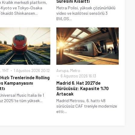
Süresini Kısalttı
k Krallık merkezli platform,
–Kyoto ve Tokyo–Osaka
Metra Polisi, yüksek çözünürlüklü
Tōkaidō Shinkansen...
video ve kızılötesi sensörlü 3
BVLOS...
a
,
YHT
1 Ağustos 2026 20:12
Avrupa
,
Metro
6 Ağustos 2026 16:13
 Hızlı Trenlerinde Rolling
s Kampanyasını
Madrid 6. Hat 2027’de
ttı
Sürücüsüz: Kapasite %70
Artacak
Universal Music Italia ile 1
 2025'te tüm yüksek...
Madrid Metrosu, 6. hattı 48
sürücüsüz CAF treniyle modernize
etti;...