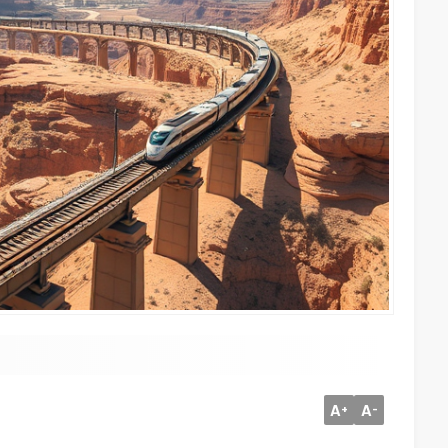
A
A
+
-