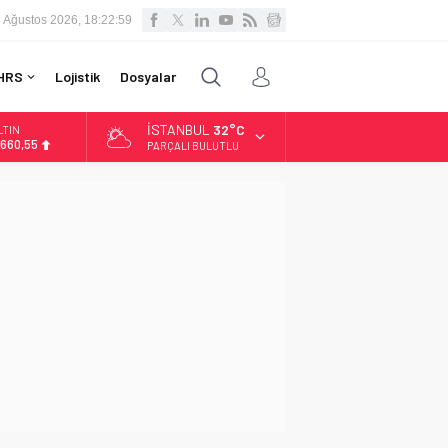
 Ağustos 2026, 18:23:00
HRS
Lojistik
Dosyalar
İSTANBUL
32°C
LTIN
.660,55
PARÇALI BULUTLU
İST
3.779,39
OLAR
,7111
URO
5,1881