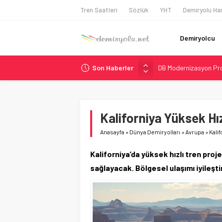
Tren Saatleri
Sözlük
YHT
Demiryolu Har
Demiryolcu
Son Haberler
DB Modernizasyon Pro
GB Railfreight İngilte
İngiltere Demiryolun
Malezya Havayolları, T
Kaliforniya Yüksek Hı
Ukrayna’da Yolcu Tren
Anasayfa
»
Dünya Demiryolları
»
Avrupa
»
Kali
Kaliforniya’da yüksek hızlı tren proj
sağlayacak. Bölgesel ulaşımı iyileşti