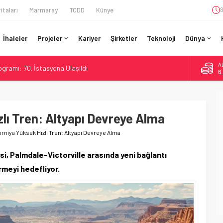
itaları
Marmaray
TCDD
Künye
8
İhaleler
Projeler
Kariyer
Şirketler
Teknoloji
Dünya
A
gramı: 70. İstasyona Ulaşıldı
6
re’de Lider, Class 99’lar 2026’da Yolda
B
1
da Tarihi Entegrasyon: GBR Anglia Resmen Başladı
GV ile 28 Fransız Şehrine Tek Bilet
zlı Tren: Altyapı Devreye Alma
D
47
ine İHA Saldırısı: Zamanında Tahliye Faciayı Önledi
forniya Yüksek Hızlı Tren: Altyapı Devreye Alma
E
5
esi, Palmdale-Victorville arasında yeni bağlantı
rmeyi hedefliyor.