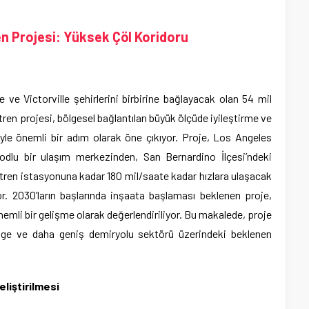
en Projesi: Yüksek Çöl Koridoru
 ve Victorville şehirlerini birbirine bağlayacak olan 54 mil
ren projesi, bölgesel bağlantıları büyük ölçüde iyileştirme ve
yle önemli bir adım olarak öne çıkıyor. Proje, Los Angeles
modlu bir ulaşım merkezinden, San Bernardino İlçesi’ndeki
 tren istasyonuna kadar 180 mil/saate kadar hızlara ulaşacak
yor. 2030’ların başlarında inşaata başlaması beklenen proje,
nemli bir gelişme olarak değerlendiriliyor. Bu makalede, proje
bölge ve daha geniş demiryolu sektörü üzerindeki beklenen
liştirilmesi