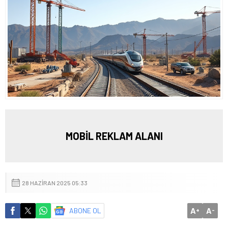
MOBİL REKLAM ALANI
28 HAZIRAN 2025 05:33
A
A
ABONE OL
+
-