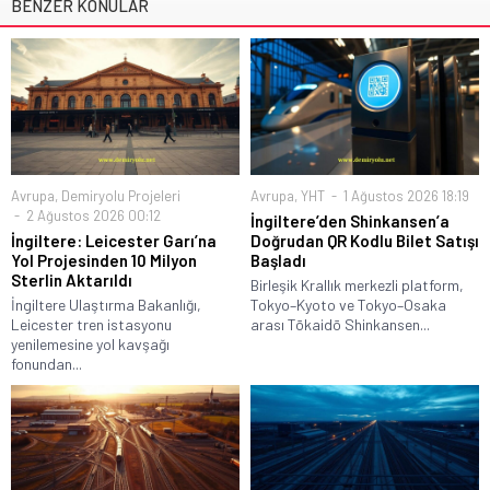
BENZER KONULAR
Avrupa
,
Demiryolu Projeleri
Avrupa
,
YHT
1 Ağustos 2026 18:19
2 Ağustos 2026 00:12
İngiltere’den Shinkansen’a
İngiltere: Leicester Garı’na
Doğrudan QR Kodlu Bilet Satışı
Yol Projesinden 10 Milyon
Başladı
Sterlin Aktarıldı
Birleşik Krallık merkezli platform,
İngiltere Ulaştırma Bakanlığı,
Tokyo–Kyoto ve Tokyo–Osaka
Leicester tren istasyonu
arası Tōkaidō Shinkansen...
yenilemesine yol kavşağı
fonundan...