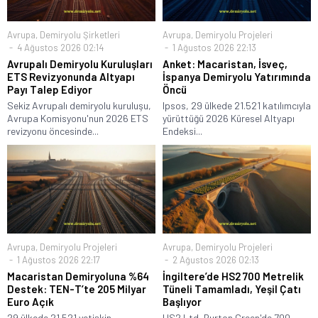
Avrupa
,
Demiryolu Şirketleri
Avrupa
,
Demiryolu Projeleri
4 Ağustos 2026 02:14
1 Ağustos 2026 22:13
Avrupalı Demiryolu Kuruluşları
Anket: Macaristan, İsveç,
ETS Revizyonunda Altyapı
İspanya Demiryolu Yatırımında
Payı Talep Ediyor
Öncü
Sekiz Avrupalı demiryolu kuruluşu,
Ipsos, 29 ülkede 21.521 katılımcıyla
Avrupa Komisyonu'nun 2026 ETS
yürüttüğü 2026 Küresel Altyapı
revizyonu öncesinde...
Endeksi...
Avrupa
,
Demiryolu Projeleri
Avrupa
,
Demiryolu Projeleri
1 Ağustos 2026 22:17
2 Ağustos 2026 02:13
Macaristan Demiryoluna %64
İngiltere’de HS2 700 Metrelik
Destek: TEN-T’te 205 Milyar
Tüneli Tamamladı, Yeşil Çatı
Euro Açık
Başlıyor
29 ülkede 21.521 yetişkin,
HS2 Ltd, Burton Green'de 700