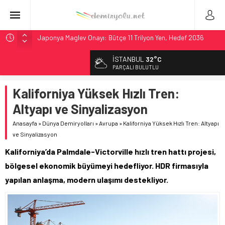
Japonya Maglev Onayı: Bütçe 11 Trilyon Yen, Hedef 2036
Toronto Metrosu’nda Kapasite %40 Artıyor: Hitachi Rail
İSTANBUL
32°C
İmzaladı
PARÇALI BULUTLU
Metrolinx’in 604 Milyon CAD’lik Toronto Uzatmasında Kazı
Başladı
Kaliforniya Yüksek Hızlı Tren:
Hitachi Rail’den Toronto’ya: %40 Kapasite Artışı Getiren
Altyapı ve Sinyalizasyon
CBTC Anlaşması
Anasayfa
»
Dünya Demiryolları
»
Avrupa
»
Kaliforniya Yüksek Hızlı Tren: Altyapı
Siemens ve Stadler’dan Berlin S-Bahn’a 350 Trenlik Dev
ve Sinyalizasyon
Sözleşme
Kaliforniya’da Palmdale-Victorville hızlı tren hattı projesi,
bölgesel ekonomik büyümeyi hedefliyor. HDR firmasıyla
yapılan anlaşma, modern ulaşımı destekliyor.