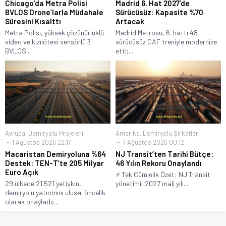
Chicago’da Metra Polisi
Madrid 6. Hat 2027’de
BVLOS Drone’larla Müdahale
Sürücüsüz: Kapasite %70
Süresini Kısalttı
Artacak
Metra Polisi, yüksek çözünürlüklü
Madrid Metrosu, 6. hattı 48
video ve kızılötesi sensörlü 3
sürücüsüz CAF treniyle modernize
BVLOS...
etti;...
Avrupa
,
Demiryolu Projeleri
Amerika
,
Demiryolu Şirketleri
1 Ağustos 2026 22:17
7 Ağustos 2026 00:12
Macaristan Demiryoluna %64
NJ Transit’ten Tarihi Bütçe:
Destek: TEN-T’te 205 Milyar
46 Yılın Rekoru Onaylandı
Euro Açık
⚡ Tek Cümlelik Özet: NJ Transit
29 ülkede 21.521 yetişkin,
yönetimi, 2027 mali yılı...
demiryolu yatırımını ulusal öncelik
olarak onayladı;...