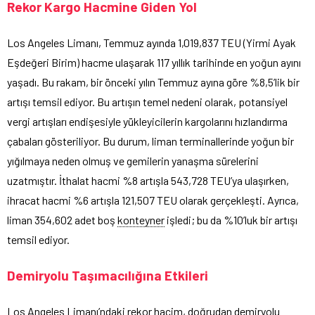
Rekor Kargo Hacmine Giden Yol
Los Angeles Limanı, Temmuz ayında 1,019,837 TEU (Yirmi Ayak
Eşdeğeri Birim) hacme ulaşarak 117 yıllık tarihinde en yoğun ayını
yaşadı. Bu rakam, bir önceki yılın Temmuz ayına göre %8,5’lik bir
artışı temsil ediyor. Bu artışın temel nedeni olarak, potansiyel
vergi artışları endişesiyle yükleyicilerin kargolarını hızlandırma
çabaları gösteriliyor. Bu durum, liman terminallerinde yoğun bir
yığılmaya neden olmuş ve gemilerin yanaşma sürelerini
uzatmıştır. İthalat hacmi %8 artışla 543,728 TEU’ya ulaşırken,
ihracat hacmi %6 artışla 121,507 TEU olarak gerçekleşti. Ayrıca,
liman 354,602 adet boş
konteyner
işledi; bu da %10’luk bir artışı
temsil ediyor.
Demiryolu Taşımacılığına Etkileri
Los Angeles Limanı’ndaki rekor hacim, doğrudan demiryolu