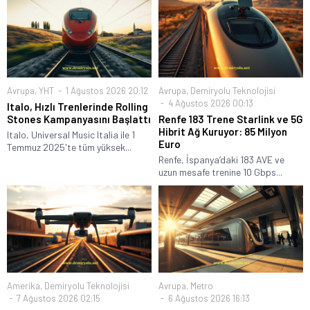
Avrupa
,
YHT
1 Ağustos 2026 20:12
Avrupa
,
Demiryolu Teknolojisi
4 Ağustos 2026 00:13
Italo, Hızlı Trenlerinde Rolling
Stones Kampanyasını Başlattı
Renfe 183 Trene Starlink ve 5G
Hibrit Ağ Kuruyor: 85 Milyon
Italo, Universal Music Italia ile 1
Euro
Temmuz 2025'te tüm yüksek...
Renfe, İspanya’daki 183 AVE ve
uzun mesafe trenine 10 Gbps...
Amerika
,
Demiryolu Teknolojisi
Avrupa
,
Metro
7 Ağustos 2026 02:15
6 Ağustos 2026 16:13