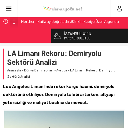
Northern Railway Doğruladı: 308 Bin Rupiye Özel Vagonda
Puja
İSTANBUL
31°C
Chicago’da Metra Polisi BVLOS Drone’larla Müdahale
PARÇALI BULUTLU
Süresini Kısalttı
NJ Transit’ten Tarihi Bütçe: 46 Yılın Rekoru Onaylandı
LA Limanı Rekoru: Demiryolu
Rocky Mountain, Güneş Enerjili Tesisten İlk Rayı Sevk Etti
Sektörü Analizi
Brescia 426 Milyon Euro’luk Tramvay İnşaatına Başladı
Anasayfa
»
Dünya Demiryolları
»
Avrupa
»
LA Limanı Rekoru: Demiryolu
Sektörü Analizi
Los Angeles Limanı’nda rekor kargo hacmi, demiryolu
sektörünü etkiliyor. Demiryolu talebi artarken,
altyapı
yetersizliği ve maliyet baskısı da mevcut.