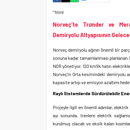
“`html
Norveç’te Trønder ve Merå
Demiryolu Altyapısının Gelece
Norveç demiryolu ağının önemli bir parç
sonuna kadar tamamlanması planlanan idd
NOR yönetiyor. 120 km’lik hatın elektrik
Norveç’in Orta kesimindeki demiryolu a
kapasite artışı ve emisyon azaltımı hedefi
Raylı Sistemlerde Sürdürülebilir Ene
Projeyle ilgili en önemli adımlar, elektr
ayı sonunda, trenlere elektrik sağlam
kurulmuş olacak ve eksik kalan kısıml