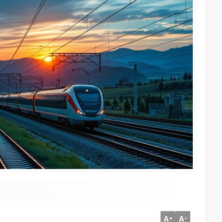
A
A
+
-