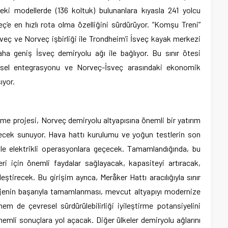
ceki modellerde (136 koltuk) bulunanlara kıyasla 241 yolcu
eç’e en hızlı rota olma özelliğini sürdürüyor. “Komşu Treni”
İsveç ve Norveç işbirliği ile Trondheim’i İsveç kayak merkezi
a geniş İsveç demiryolu ağı ile bağlıyor. Bu sınır ötesi
esel entegrasyonu ve Norveç-İsveç arasındaki ekonomik
ıyor.
nme projesi, Norveç demiryolu altyapısına önemli bir yatırım
elecek sunuyor. Hava hattı kurulumu ve yoğun testlerin son
ile elektrikli operasyonlara geçecek. Tamamlandığında, bu
 için önemli faydalar sağlayacak, kapasiteyi artıracak,
leştirecek. Bu girişim ayrıca, Meråker Hattı aracılığıyla sınır
ojenin başarıyla tamamlanması, mevcut altyapıyı modernize
m de çevresel sürdürülebilirliği iyileştirme potansiyelini
emli sonuçlara yol açacak. Diğer ülkeler demiryolu ağlarını