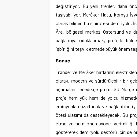
değiştiriyor. Bu yeni trenler, daha ön
taşıyabiliyor. Meråker Hattı, komşu İsv
olarak bilinen bu sınırötesi demiryolu, 
Åre, bölgesel merkez Östersund ve dah
bağlantıya odaklanmak, projede bölg
işbirliğini teşvik etmede büyük önem taş
Sonuç
Trønder ve Meråker hatlarının elektrikle
olarak, modern ve sürdürülebilir bir g
aşamaları ilerledikçe proje, SJ Norge 
proje hem yük hem de yolcu hizmetleri
emisyonları azaltacak ve bağlantıları iyi
ötesi ulaşımı da destekleyecek. Bu pr
etme ve hem operasyonel verimliliği he
göstererek demiryolu sektörü için de ön