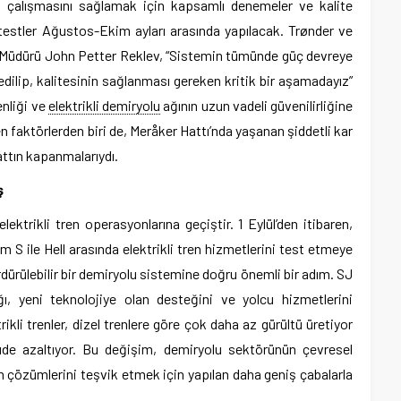
de çalışmasını sağlamak için kapsamlı denemeler ve kalite
k testler Ağustos-Ekim ayları arasında yapılacak. Trønder ve
e Müdürü John Petter Reklev, “Sistemin tümünde güç devreye
edilip, kalitesinin sağlanması gereken kritik bir aşamadayız”
enliği ve
elektrikli demiryolu
ağının uzun vadeli güvenilirliğine
ren faktörlerden biri de, Meråker Hattı’nda yaşanan şiddetli kar
attın kapanmalarıydı.
ş
ktrikli tren operasyonlarına geçiştir. 1 Eylül’den itibaren,
 S ile Hell arasında elektrikli tren hizmetlerini test etmeye
dürülebilir bir demiryolu sistemine doğru önemli bir adım. SJ
ğı, yeni teknolojiye olan desteğini ve yolcu hizmetlerini
ikli trenler, dizel trenlere göre çok daha az gürültü üretiyor
üde azaltıyor. Bu değişim, demiryolu sektörünün çevresel
ım çözümlerini teşvik etmek için yapılan daha geniş çabalarla