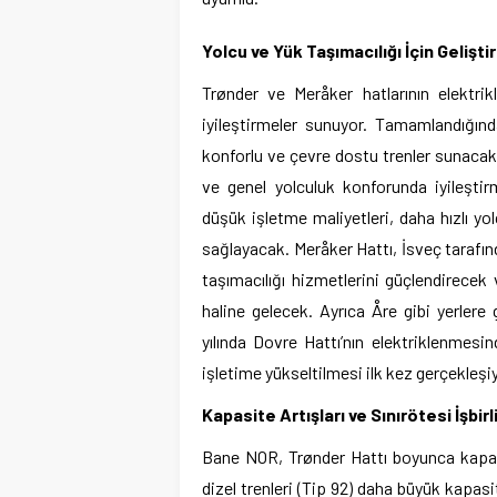
Yolcu ve Yük Taşımacılığı İçin Gelişti
Trønder ve Meråker hatlarının elektri
iyileştirmeler sunuyor. Tamamlandığın
konforlu ve çevre dostu trenler sunacak.
ve genel yolculuk konforunda iyileştir
düşük işletme maliyetleri, daha hızlı yol
sağlayacak. Meråker Hattı, İsveç tarafın
taşımacılığı hizmetlerini güçlendirecek 
haline gelecek. Ayrıca Åre gibi yerlere 
yılında Dovre Hattı’nın elektriklenmesin
işletime yükseltilmesi ilk kez gerçekleşiy
Kapasite Artışları ve Sınırötesi İşbirl
Bane NOR, Trønder Hattı boyunca kapasit
dizel trenleri (Tip 92) daha büyük kapasite