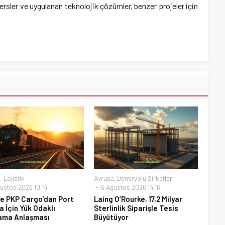
rsler ve uygulanan teknolojik çözümler, benzer projeler için
a
,
Lojistik
Avrupa
,
Demiryolu Şirketleri
ustos 2026 10:14
6 Ağustos 2026 14:16
e PKP Cargo’dan Port
Laing O’Rourke, 17,2 Milyar
a İçin Yük Odaklı
Sterlinlik Siparişle Tesis
ama Anlaşması
Büyütüyor