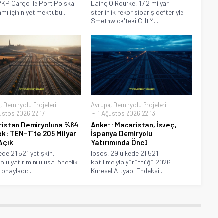
KP Cargo ile Port Polska
Laing O'Rourke, 17,2 milyar
mı için niyet mektubu...
sterlinlik rekor sipariş defteriyle
Smethwick'teki CHtM...
a
,
Demiryolu Projeleri
Avrupa
,
Demiryolu Projeleri
ustos 2026 22:17
1 Ağustos 2026 22:13
istan Demiryoluna %64
Anket: Macaristan, İsveç,
k: TEN-T’te 205 Milyar
İspanya Demiryolu
Açık
Yatırımında Öncü
ede 21.521 yetişkin,
Ipsos, 29 ülkede 21.521
olu yatırımını ulusal öncelik
katılımcıyla yürüttüğü 2026
onayladı;...
Küresel Altyapı Endeksi...