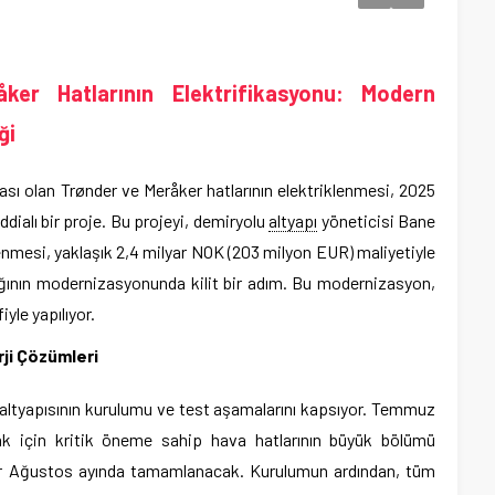
ker Hatlarının Elektrifikasyonu: Modern
ği
ası olan Trønder ve Meråker hatlarının elektriklenmesi, 2025
ialı bir proje. Bu projeyi, demiryolu
altyapı
yöneticisi Bane
lenmesi, yaklaşık 2,4 milyar NOK (203 milyon EUR) maliyetiyle
ğının modernizasyonunda kilit bir adım. Bu modernizasyon,
yle yapılıyor.
rji Çözümleri
ik altyapısının kurulumu ve test aşamalarını kapsıyor. Temmuz
ak için kritik öneme sahip hava hatlarının büyük bölümü
ar Ağustos ayında tamamlanacak. Kurulumun ardından, tüm