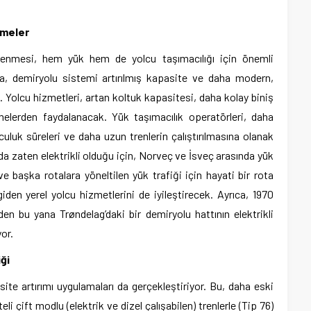
rmeler
klenmesi, hem yük hem de yolcu taşımacılığı için önemli
da, demiryolu sistemi artırılmış kapasite ve daha modern,
 Yolcu hizmetleri, artan koltuk kapasitesi, daha kolay biniş
melerden faydalanacak. Yük taşımacılık operatörleri, daha
culuk süreleri ve daha uzun trenlerin çalıştırılmasına olanak
da zaten elektrikli olduğu için, Norveç ve İsveç arasında yük
ve başka rotalara yöneltilen yük trafiği için hayati bir rota
giden yerel yolcu hizmetlerini de iyileştirecek. Ayrıca, 1970
den bu yana Trøndelag’daki bir demiryolu hattının elektrikli
or.
iği
e artırımı uygulamaları da gerçekleştiriyor. Bu, daha eski
li çift modlu (elektrik ve dizel çalışabilen) trenlerle (Tip 76)