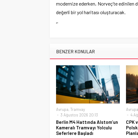
modernize ederken, Norveç’te edinilen de
değerli bir yol haritası oluşturacak.
“`
BENZER KONULAR
Avrupa
,
Tramvay
Avrup
3 Ağustos 2026 20:13
4 Ağ
Berlin M4 Hattında Alstom’un
CPK v
Kameralı Tramvayı Yolculu
Polsk
Seferlere Başladı
Planl