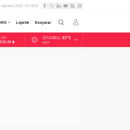
 Ağustos 2026, 16:14:04
HRS
Lojistik
Dosyalar
İSTANBUL
33°C
LTIN
.525,39
AÇIK
İST
3.788,73
OLAR
7,5954
URO
5,0690