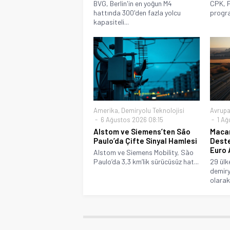
BVG, Berlin'in en yoğun M4
CPK, P
hattında 300'den fazla yolcu
progra
kapasiteli...
Amerika
,
Demiryolu Teknolojisi
Avrup
6 Ağustos 2026 08:15
1 Ağ
Alstom ve Siemens’ten São
Macar
Paulo’da Çifte Sinyal Hamlesi
Deste
Euro 
Alstom ve Siemens Mobility, São
Paulo’da 3,3 km’lik sürücüsüz hat...
29 ülk
demiry
olarak 