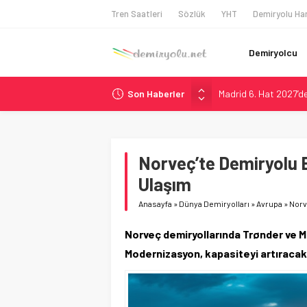
Tren Saatleri
Sözlük
YHT
Demiryolu Har
Demiryolcu
Son Haberler
Madrid 6. Hat 2027’d
Laing O’Rourke, 17,2 M
İtalya’dan Yeni Otom
Webuild Tüneli Tamam
Norveç’te Demiryolu E
Long Beach Limanı’na 
Ulaşım
Anasayfa
»
Dünya Demiryolları
»
Avrupa
»
Norv
Norveç demiryollarında Trønder ve M
Modernizasyon, kapasiteyi artıracak