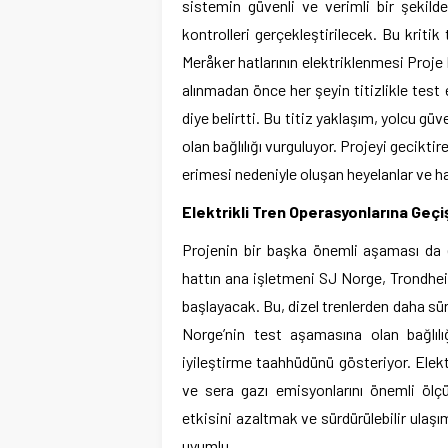
sistemin güvenli ve verimli bir şekil
kontrolleri gerçekleştirilecek. Bu kriti
Meråker hatlarının elektriklenmesi Proj
alınmadan önce her şeyin titizlikle test 
diye belirtti. Bu titiz yaklaşım, yolcu güv
olan bağlılığı vurguluyor. Projeyi gecikti
erimesi nedeniyle oluşan heyelanlar ve h
Elektrikli Tren Operasyonlarına Geçi
Projenin bir başka önemli aşaması da ele
hattın ana işletmeni SJ Norge, Trondheim
başlayacak. Bu, dizel trenlerden daha sür
Norge’nin test aşamasına olan bağlılı
iyileştirme taahhüdünü gösteriyor. Elektr
ve sera gazı emisyonlarını önemli ölç
etkisini azaltmak ve sürdürülebilir ulaş
uyumlu.