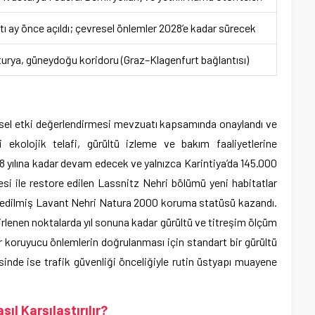
tı ay önce açıldı; çevresel önlemler 2028’e kadar sürecek
urya, güneydoğu koridoru (Graz–Klagenfurt bağlantısı)
sel etki değerlendirmesi mevzuatı kapsamında onaylandı ve
ekolojik telafi, gürültü izleme ve bakım faaliyetlerine
 yılına kadar devam edecek ve yalnızca Karintiya’da 145.000
si ile restore edilen Lassnitz Nehri bölümü yeni habitatlar
e edilmiş Lavant Nehri Natura 2000 koruma statüsü kazandı.
lirlenen noktalarda yıl sonuna kadar gürültü ve titreşim ölçüm
r koruyucu önlemlerin doğrulanması için standart bir gürültü
nde ise trafik güvenliği önceliğiyle rutin üstyapı muayene
ıl Karşılaştırılır?