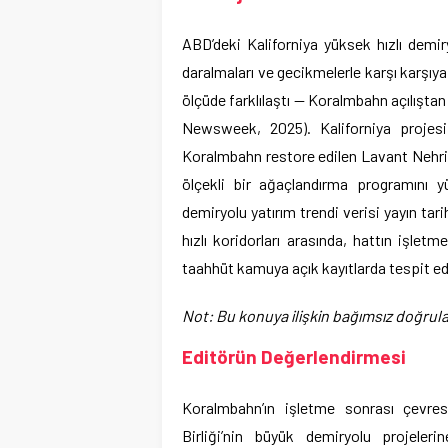
ABD’deki Kaliforniya yüksek hızlı dem
daralmaları ve gecikmelerle karşı karşıya
ölçüde farklılaştı — Koralmbahn açılıştan a
Newsweek, 2025). Kaliforniya projesi 
Koralmbahn restore edilen Lavant Nehri
ölçekli bir ağaçlandırma programını y
demiryolu yatırım trendi verisi yayın tar
hızlı koridorları arasında, hattın işle
taahhüt kamuya açık kayıtlarda tespit ed
Not: Bu konuya ilişkin bağımsız doğrulam
Editörün Değerlendirmesi
Koralmbahn’ın işletme sonrası çevres
Birliği’nin büyük demiryolu projeleri