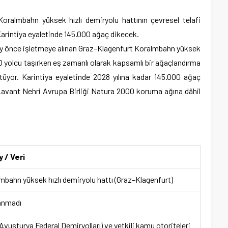
Koralmbahn yüksek hızlı demiryolu hattının çevresel telafi
arintiya eyaletinde 145.000 ağaç dikecek.
ay önce işletmeye alınan Graz–Klagenfurt Koralmbahn yüksek
0 yolcu taşırken eş zamanlı olarak kapsamlı bir ağaçlandırma
üyor. Karintiya eyaletinde 2028 yılına kadar 145.000 ağaç
 Lavant Nehri Avrupa Birliği Natura 2000 koruma ağına dâhil
 / Veri
mbahn yüksek hızlı demiryolu hattı (Graz–Klagenfurt)
anmadı
Avusturya Federal Demiryolları) ve yetkili kamu otoriteleri