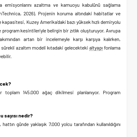
ırma emisyonlarını azaltma ve kamuoyu kabulünü sağlama
eanTechnica, 2026). Projenin koruma altındaki habitatlar ve
e kapasitesi, Kuzey Amerika’daki bazı yüksek hızlı demiryolu
e program kesintileriyle belirgin bir zıtlık oluşturuyor. Avrupa
akımından artan bir incelemeyle karşı karşıya kalırken,
sürekli azaltım modeli kıtadaki gelecekteki
altyapı
fonlama
ebilir.
ecek?
dar toplam 145.000 ağaç dikilmesi planlanıyor. Program
u sayısı nedir?
i, hattın günde yaklaşık 7.000 yolcu tarafından kullanıldığını