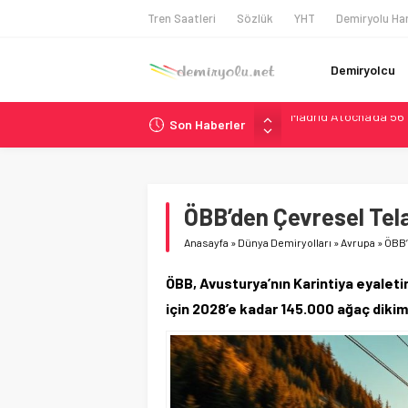
Tren Saatleri
Sözlük
YHT
Demiryolu Har
Demiryolcu
Son Haberler
Çekya ETCS’de Erken 
České dráhy 101 Yaşın
Brescia 426 Milyon Eu
Northern Railway Doğ
ÖBB’den Çevresel Tel
Madrid Atocha’da 56 M
Anasayfa
»
Dünya Demiryolları
»
Avrupa
»
ÖBB’
ÖBB, Avusturya’nın Karintiya eyaleti
için 2028’e kadar 145.000 ağaç dikim