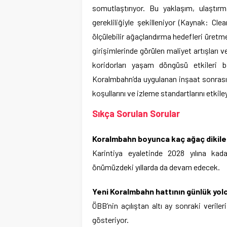
somutlaştırıyor. Bu yaklaşım, ulaşt
gerekliliğiyle şekilleniyor (Kaynak: Cl
ölçülebilir ağaçlandırma hedefleri üretm
girişimlerinde görülen maliyet artışları v
koridorları yaşam döngüsü etkileri b
Koralmbahn’da uygulanan inşaat sonrası 
koşullarını ve izleme standartlarını etkiley
Sıkça Sorulan Sorular
Koralmbahn boyunca kaç ağaç dikil
Karintiya eyaletinde 2028 yılına ka
önümüzdeki yıllarda da devam edecek.
Yeni Koralmbahn hattının günlük yolc
ÖBB’nin açılıştan altı ay sonraki veriler
gösteriyor.