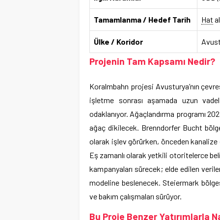
Tamamlanma / Hedef Tarih
Hat
al
Ülke / Koridor
Avust
Projenin Tam Kapsamı Nedir?
Koralmbahn projesi Avusturya’nın çevre
işletme sonrası aşamada uzun vadeli 
odaklanıyor. Ağaçlandırma programı 2028
ağaç dikilecek. Brenndorfer Bucht bölge
olarak işlev görürken, önceden kanaliz
Eş zamanlı olarak yetkili otoritelerce be
kampanyaları sürecek; elde edilen verile
modeline beslenecek. Steiermark bölgesi
ve bakım çalışmaları sürüyor.
Bu Proje Benzer Yatırımlarla Nas