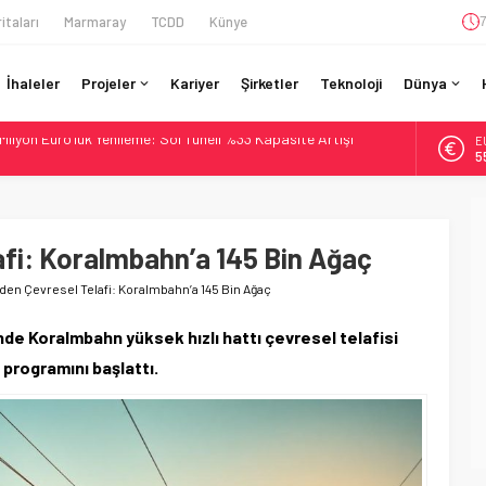
itaları
Marmaray
TCDD
Künye
7
İhaleler
Projeler
Kariyer
Şirketler
Teknoloji
Dünya
A
Teslim Ama Ulusal Hedef 730 km’ye Düştü
6
daki Buharlıyı Šumava Seferlerine Çıkarıyor
B
1
ro’luk Tramvay İnşaatına Başladı
ruladı: 308 Bin Rupiye Özel Vagonda Puja
afi: Koralmbahn’a 145 Bin Ağaç
D
4
ilyon Euro’luk Yenileme: Sol Tüneli %33 Kapasite Artışı
den Çevresel Telafi: Koralmbahn’a 145 Bin Ağaç
E
5
nde Koralmbahn yüksek hızlı hattı çevresel telafisi
 programını başlattı.