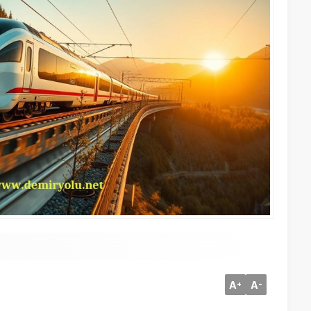
A
A
+
-