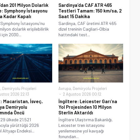
dan 201 Milyon Dolarlık
Sardinya’da CAF ATR 465
: Symphony İstasyonu
Testleri Tamam: 150 km/sa, 2
a Kadar Kapalı
Saat 15 Dakika
 Symphony İstasyonu'nu
Sardinya, CAF üretimi ATR 465
ilyon dolarlık erişilebilirlik
dizel treninin Cagliari–Olbia
 için 2030...
hattındaki test...
a
,
Demiryolu Projeleri
Avrupa
,
Demiryolu Projeleri
ustos 2026 22:13
2 Ağustos 2026 00:12
: Macaristan, İsveç,
İngiltere: Leicester Garı’na
ya Demiryolu
Yol Projesinden 10 Milyon
ımında Öncü
Sterlin Aktarıldı
 29 ülkede 21.521
İngiltere Ulaştırma Bakanlığı,
mcıyla yürüttüğü 2026
Leicester tren istasyonu
l Altyapı Endeksi...
yenilemesine yol kavşağı
fonundan...