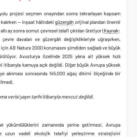
iryolu projesi seçmen onayından sonra tekrarlayan kapsam
 kalırken — inşaat hâlindeki
güzergâh
orijinal plandan önemli
ltı ay sonra somut çevresel telafi çıktıları üretiyor (
Kaynak
:
çevre davaları ve güzergâh değişiklikleriyle uğraşırken,
 için AB Natura 2000 korumasını şimdiden sağladı ve büyük
ürütüyor. Avusturya özelinde 2025 yılına ait yüksek hızlı
ihi itibarıyla kamuya açık değildi. Diğer büyük Avrupa yüksek
tmeye alınması sonrasında 145.000 ağaç dikimi ölçeğinde bir
ilmedi.
a verisi yayın tarihi itibarıyla mevcut değildi.
el yükümlülüklerini zamanında yerine getirmesi, Avrupa
ne uzun vadeli ekolojik telafiyi yerleştirme stratejisini