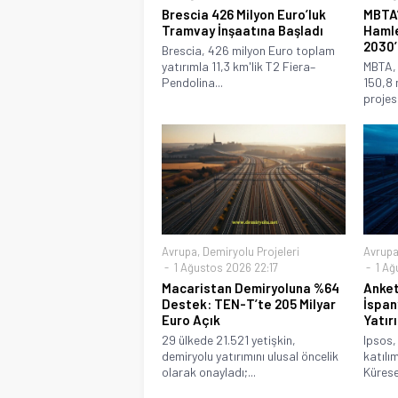
Brescia 426 Milyon Euro’luk
MBTA’
Tramvay İnşaatına Başladı
Hamle
2030’
Brescia, 426 milyon Euro toplam
yatırımla 11,3 km'lik T2 Fiera–
MBTA,
Pendolina...
150,8 m
projesi
Avrupa
,
Demiryolu Projeleri
Avrup
1 Ağustos 2026 22:17
1 Ağ
Macaristan Demiryoluna %64
Anket
Destek: TEN-T’te 205 Milyar
İspan
Euro Açık
Yatır
29 ülkede 21.521 yetişkin,
Ipsos,
demiryolu yatırımını ulusal öncelik
katılı
olarak onayladı;...
Kürese