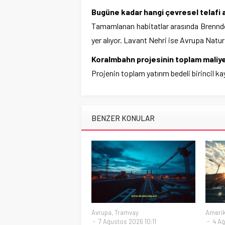
Bugüne kadar hangi çevresel telafi a
Tamamlanan habitatlar arasında Brenndo
yer alıyor. Lavant Nehri ise Avrupa Natu
Koralmbahn projesinin toplam maliye
Projenin toplam yatırım bedeli birincil 
BENZER KONULAR
Avrupa
,
Tramvay
Ameri
7 Ağustos 2026 10:11
4 Ağ