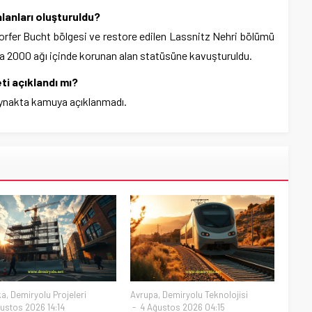
lanları oluşturuldu?
rfer Bucht bölgesi ve restore edilen Lassnitz Nehri bölümü
ra 2000 ağı içinde korunan alan statüsüne kavuşturuldu.
ti açıklandı mı?
kaynakta kamuya açıklanmadı.
ka
,
Demiryolu Projeleri
Avrupa
,
Demiryolu Teknolojisi
ustos 2026 14:14
4 Ağustos 2026 04:15