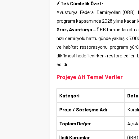
⚡ Tek Cümlelik Özet:
Avusturya Federal Demiryolları (ÖBB), 
programı kapsamında 2028 yılına kadar K
Graz, Avusturya –
ÖBB tarafından altı 
hızlı
demiryolu hattı
, günde yaklaşık 7.00
ve habitat restorasyonu programı yürüt
dikilmesi hedeflenirken, restore edilen
edildi.
Projeye Ait Temel Veriler
Kategori
Detay
Proje / Sözleşme Adı
Koral
Toplam Değer
Açıkl
İlgili Kurumlar
ÖBB (