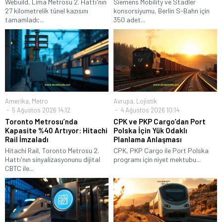
Webuild, Lima Metrosu 2. Hattı'nın
Siemens Mobility ve Stadler
27 kilometrelik tünel kazısını
konsorsiyumu, Berlin S-Bahn için
tamamladı;...
350 adet...
Amerika
,
Metro
Avrupa
,
Lojistik
5 Ağustos 2026 14:12
4 Ağustos 2026 10:14
Toronto Metrosu’nda
CPK ve PKP Cargo’dan Port
Kapasite %40 Artıyor: Hitachi
Polska İçin Yük Odaklı
Rail İmzaladı
Planlama Anlaşması
Hitachi Rail, Toronto Metrosu 2.
CPK, PKP Cargo ile Port Polska
Hattı'nın sinyalizasyonunu dijital
programı için niyet mektubu...
CBTC ile...