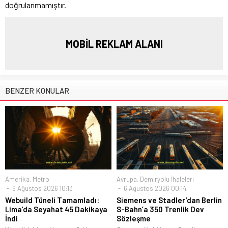
doğrulanmamıştır.
MOBİL REKLAM ALANI
BENZER KONULAR
Amerika
,
Metro
Avrupa
,
Demiryolu İhaleleri
6 Ağustos 2026 10:13
6 Ağustos 2026 00:14
Webuild Tüneli Tamamladı:
Siemens ve Stadler’dan Berlin
Lima’da Seyahat 45 Dakikaya
S-Bahn’a 350 Trenlik Dev
İndi
Sözleşme