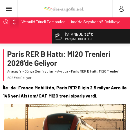
Webuild Tüneli Tamamladı: Lima’da Seyahat 45 Dakikaya
İndi
İSTANBUL
32°C
Alstom ve Siemens’ten São Paulo’da Çifte Sinyal Hamlesi
PARÇALI BULUTLU
Siemens ve Stadler’dan Berlin S-Bahn’a 350 Trenlik Dev
Sözleşme
Paris RER B Hattı: MI20 Trenleri
Japonya Maglev Onayı: Bütçe 11 Trilyon Yen, Hedef 2036
2028’de Geliyor
İtalya’dan Yeni Otomotiv Demiryolu: 4.800 Ton CO2
Anasayfa
»
Dünya Demiryolları
»
Avrupa
»
Paris RER B Hattı: MI20 Trenleri
Tasarrufu
2028’de Geliyor
Île-de-France Mobilités, Paris RER B için 2.5 milyar Avro ile
146 yeni Alstom/CAF MI20 treni sipariş verdi.