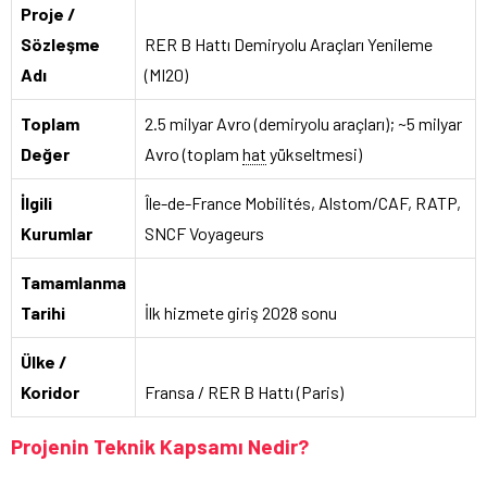
Proje /
Sözleşme
RER B Hattı Demiryolu Araçları Yenileme
Adı
(MI20)
Toplam
2.5 milyar Avro (demiryolu araçları); ~5 milyar
Değer
Avro (toplam
hat
yükseltmesi)
İlgili
Île-de-France Mobilités, Alstom/CAF, RATP,
Kurumlar
SNCF Voyageurs
Tamamlanma
Tarihi
İlk hizmete giriş 2028 sonu
Ülke /
Koridor
Fransa / RER B Hattı (Paris)
Projenin Teknik Kapsamı Nedir?