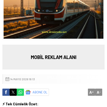
MOBİL REKLAM ALANI
14 MAYIS 2026 18:13
A
A
ABONE OL
+
-
⚡ Tek Cümlelik Özet: