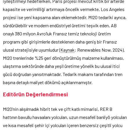
iyileştirmeyi hedeflerken, Paris projesi mevcut kritik bir arterde
kapasite ve verimliliği artırmaya öncelik vermekte, Los Angeles
projesi ise yeni kapsama alanı eklemektedir. MI20 tedariki ayrıca,
sürdürülebilir ve modern endüstriyel üretimi teşvik eden, AB
onaylı 380 milyon Avro’luk Fransız temiz teknoloji üretim
programı gibi girişimlerle desteklenen daha geniş bir Fransız
ulusal stratejisiyle uyumludur (
Kaynak
: Renewables Now, 2024).
MI20 trenlerinde %25 geri dönüştürülmüş malzeme kullanılması,
ulaştırma sektöründe daha yeşil üretime yönelik bu ulusal itici
gücü doğrudan yansıtmaktadır. Tedarik makamı tarafından tren
başına detaylı maliyet dökümü açıklanmamıştır.
Editörün Değerlendirmesi
MI20’nin alışılmadık hibrit tek ve çift katlı mimarisi, RER B
hattının bavullu havaalanı yolcuları, uzun mesafeli banliyö yolcuları
ve kısa mesafeli şehir içi yolcuları içeren benzersiz çeşitli yolcu