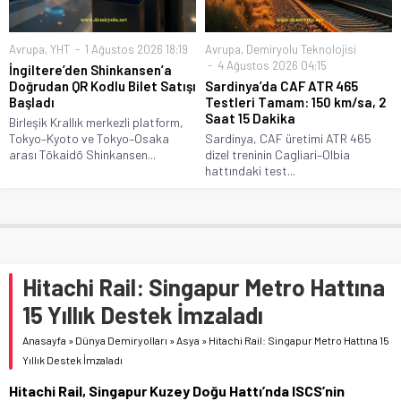
Avrupa
,
YHT
1 Ağustos 2026 18:19
Avrupa
,
Demiryolu Teknolojisi
4 Ağustos 2026 04:15
İngiltere’den Shinkansen’a
Doğrudan QR Kodlu Bilet Satışı
Sardinya’da CAF ATR 465
Başladı
Testleri Tamam: 150 km/sa, 2
Saat 15 Dakika
Birleşik Krallık merkezli platform,
Tokyo–Kyoto ve Tokyo–Osaka
Sardinya, CAF üretimi ATR 465
arası Tōkaidō Shinkansen...
dizel treninin Cagliari–Olbia
hattındaki test...
Hitachi Rail: Singapur Metro Hattına
15 Yıllık Destek İmzaladı
Anasayfa
»
Dünya Demiryolları
»
Asya
»
Hitachi Rail: Singapur Metro Hattına 15
Yıllık Destek İmzaladı
Hitachi Rail, Singapur Kuzey Doğu Hattı’nda ISCS’nin