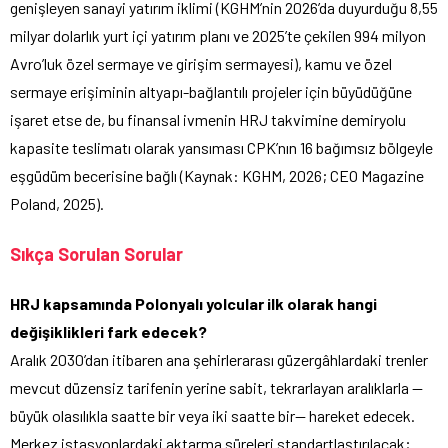
genişleyen sanayi yatırım iklimi (KGHM’nin 2026’da duyurduğu 8,55
milyar dolarlık yurt içi yatırım planı ve 2025’te çekilen 994 milyon
Avro’luk özel sermaye ve girişim sermayesi), kamu ve özel
sermaye erişiminin altyapı-bağlantılı projeler için büyüdüğüne
işaret etse de, bu finansal ivmenin HRJ takvimine demiryolu
kapasite teslimatı olarak yansıması CPK’nın 16 bağımsız bölgeyle
eşgüdüm becerisine bağlı (Kaynak: KGHM, 2026; CEO Magazine
Poland, 2025).
Sıkça Sorulan Sorular
HRJ kapsamında Polonyalı yolcular ilk olarak hangi
değişiklikleri fark edecek?
Aralık 2030’dan itibaren ana şehirlerarası güzergâhlardaki trenler
mevcut düzensiz tarifenin yerine sabit, tekrarlayan aralıklarla —
büyük olasılıkla saatte bir veya iki saatte bir— hareket edecek.
Merkez istasyonlardaki aktarma süreleri standartlaştırılacak;