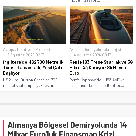
Avrupa
,
Demiryolu Projeleri
Avrupa
,
Demiryolu Teknolojisi
2 Ağustos 2026 02:13
4 Ağustos 2026 00:13
İngiltere’de HS2 700 Metrelik
Renfe 183 Trene Starlink ve 5G
Tüneli Tamamladı, Yeşil Çatı
Hibrit Ağ Kuruyor: 85 Milyon
Başlıyor
Euro
HS2 Ltd, Burton Green'de 700
Renfe, İspanya’daki 183 AVE ve
metrelik çift tüplü yüksek hızlı...
uzun mesafe trenine 10 Gbps...
Almanya Bölgesel Demiryolunda 14
Milyar Euro’luk Finansman Krizi