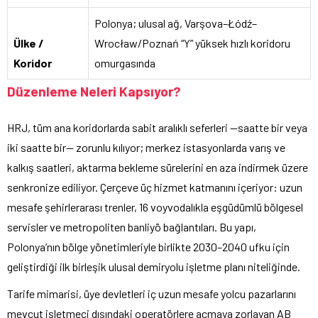
Polonya; ulusal ağ, Varşova–Łódź–
Ülke /
Wrocław/Poznań “Y” yüksek hızlı koridoru
Koridor
omurgasında
Düzenleme Neleri Kapsıyor?
HRJ, tüm ana koridorlarda sabit aralıklı seferleri —saatte bir veya
iki saatte bir— zorunlu kılıyor; merkez istasyonlarda varış ve
kalkış saatleri, aktarma bekleme sürelerini en aza indirmek üzere
senkronize ediliyor. Çerçeve üç hizmet katmanını içeriyor: uzun
mesafe şehirlerarası trenler, 16 voyvodalıkla eşgüdümlü bölgesel
servisler ve metropoliten banliyö bağlantıları. Bu yapı,
Polonya’nın bölge yönetimleriyle birlikte 2030–2040 ufku için
geliştirdiği ilk birleşik ulusal demiryolu işletme planı niteliğinde.
Tarife mimarisi, üye devletleri iç uzun mesafe yolcu pazarlarını
mevcut işletmeci dışındaki operatörlere açmaya zorlayan AB