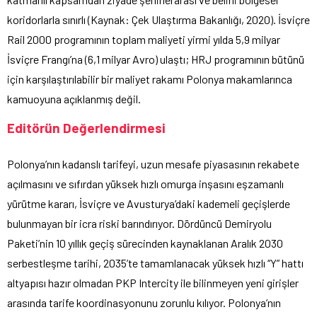
koridorlarla sınırlı (Kaynak: Çek Ulaştırma Bakanlığı, 2020). İsviçre
Rail 2000 programının toplam maliyeti yirmi yılda 5,9 milyar
İsviçre Frangı’na (6,1 milyar Avro) ulaştı; HRJ programının bütünü
için karşılaştırılabilir bir maliyet rakamı Polonya makamlarınca
kamuoyuna açıklanmış değil.
Editörün Değerlendirmesi
Polonya’nın kadanslı tarifeyi, uzun mesafe piyasasının rekabete
açılmasını ve sıfırdan yüksek hızlı omurga inşasını eşzamanlı
yürütme kararı, İsviçre ve Avusturya’daki kademeli geçişlerde
bulunmayan bir icra riski barındırıyor. Dördüncü Demiryolu
Paketi’nin 10 yıllık geçiş sürecinden kaynaklanan Aralık 2030
serbestleşme tarihi, 2035’te tamamlanacak yüksek hızlı “Y” hattı
altyapısı hazır olmadan PKP Intercity ile bilinmeyen yeni girişler
arasında tarife koordinasyonunu zorunlu kılıyor. Polonya’nın