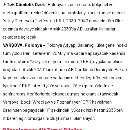
⚡ Tek Cümlelik Özet:
Polonya, uzun mesafe, bölgesel ve
metropoliten trenleri düzenli saat aralıklarıyla senkronize edecek
Yatay Demiryolu Tarifesi’ni (HRJ) 2030–2040 arasında tüm ülke
çapında devreye alacak; Aralık 2030’da AB kuralları ile hatlar
rekabete açılacak.
VARŞOVA, Polonya –
Polonya
Altyapı
Bakanlığı, ülke genelindeki
tüm yolcu treni seferlerini 2040 yılına kadar kapsayacak kadanslı
tarife sistemi Yatay Demiryolu Tarifesi’ni (HRJ) uygulama planını
doğruladı. Aralık 2030’dan itibaren AB Dördüncü Demiryolu Paketi
kapsamında uzun mesafe hatlarının serbestleştirilmesi, mevcut
işletmeci PKP Intercity’nin yanı sıra diğer operatörlerin de
şehirlerarası koridorlarda rekabet etmesine olanak tanıyacak.
Varşova, Łódź, Wrocław ve Poznań’ı yeni CPK havalimanı
üzerinden bağlayacak “Y” şeklindeki yüksek hızlı hattın 2035’ten
itibaren ağın omurgasını oluşturması planlanıyor.
Düzenlemeye Ait Temel Bilgiler