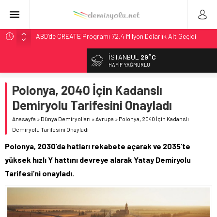
ABD’de CREATE Programı 72,4 Milyon Dolarlık Alt Geçidi
Başlattı
İSTANBUL
29°C
Ukrayna’da Yolcu Trenine İHA Saldırısı: Zamanında Tahliye
HAFIF YAĞMURLU
Faciayı Önledi
DB Modernizasyon Programı: 70. İstasyona Ulaşıldı
Polonya, 2040 İçin Kadanslı
GB Railfreight İngiltere’de Lider, Class 99’lar 2026’da Yolda
Demiryolu Tarifesini Onayladı
Wabtec Brezilya’da 1 Milyar Real’lik PTC Anlaşmasını 2031’e
Anasayfa
»
Dünya Demiryolları
»
Avrupa
»
Polonya, 2040 İçin Kadanslı
Kadar Tamamlayacak
Demiryolu Tarifesini Onayladı
Polonya, 2030’da hatları rekabete açarak ve 2035’te
yüksek hızlı Y hattını devreye alarak Yatay Demiryolu
Tarifesi’ni onayladı.