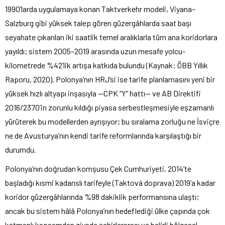
1990’larda uygulamaya konan Taktverkehr modeli, Viyana–
Salzburg gibi yüksek talep gören güzergâhlarda saat başı
seyahate çıkarılan iki saatlik temel aralıklarla tüm ana koridorlara
yayıldı; sistem 2005–2019 arasında uzun mesafe yolcu-
kilometrede %42’lik artışa katkıda bulundu (Kaynak: ÖBB Yıllık
Raporu, 2020). Polonya’nın HRJ’si ise tarife planlamasını yeni bir
yüksek hızlı altyapı inşasıyla —CPK “Y” hattı— ve AB Direktifi
2016/2370’in zorunlu kıldığı piyasa serbestleşmesiyle eşzamanlı
yürüterek bu modellerden ayrışıyor; bu sıralama zorluğu ne İsviçre
ne de Avusturya’nın kendi tarife reformlarında karşılaştığı bir
durumdu.
Polonya’nın doğrudan komşusu Çek Cumhuriyeti, 2014’te
başladığı kısmi kadanslı tarifeyle (Taktová doprava) 2019’a kadar
koridor güzergâhlarında %98 dakiklik performansına ulaştı;
ancak bu sistem hâlâ Polonya’nın hedeflediği ülke çapında çok
katmanlı kapsamdan ziyade şehirlerarası ve belirli bölgesel