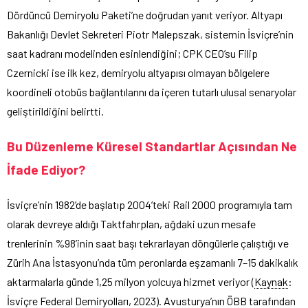
Dördüncü Demiryolu Paketi’ne doğrudan yanıt veriyor. Altyapı
Bakanlığı Devlet Sekreteri Piotr Malepszak, sistemin İsviçre’nin
saat kadranı modelinden esinlendiğini; CPK CEO’su Filip
Czernicki ise ilk kez, demiryolu altyapısı olmayan bölgelere
koordineli otobüs bağlantılarını da içeren tutarlı ulusal senaryolar
geliştirildiğini belirtti.
Bu Düzenleme Küresel Standartlar Açısından Ne
İfade Ediyor?
İsviçre’nin 1982’de başlatıp 2004’teki Rail 2000 programıyla tam
olarak devreye aldığı Taktfahrplan, ağdaki uzun mesafe
trenlerinin %98’inin saat başı tekrarlayan döngülerle çalıştığı ve
Zürih Ana İstasyonu’nda tüm peronlarda eşzamanlı 7–15 dakikalık
aktarmalarla günde 1,25 milyon yolcuya hizmet veriyor (
Kaynak
:
İsviçre Federal Demiryolları, 2023). Avusturya’nın ÖBB tarafından