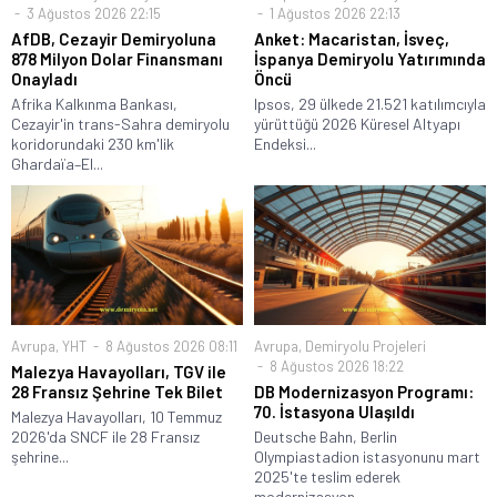
3 Ağustos 2026 22:15
1 Ağustos 2026 22:13
AfDB, Cezayir Demiryoluna
Anket: Macaristan, İsveç,
878 Milyon Dolar Finansmanı
İspanya Demiryolu Yatırımında
Onayladı
Öncü
Afrika Kalkınma Bankası,
Ipsos, 29 ülkede 21.521 katılımcıyla
Cezayir'in trans-Sahra demiryolu
yürüttüğü 2026 Küresel Altyapı
koridorundaki 230 km'lik
Endeksi...
Ghardaïa–El...
Avrupa
,
YHT
8 Ağustos 2026 08:11
Avrupa
,
Demiryolu Projeleri
8 Ağustos 2026 18:22
Malezya Havayolları, TGV ile
28 Fransız Şehrine Tek Bilet
DB Modernizasyon Programı:
70. İstasyona Ulaşıldı
Malezya Havayolları, 10 Temmuz
2026'da SNCF ile 28 Fransız
Deutsche Bahn, Berlin
şehrine...
Olympiastadion istasyonunu mart
2025'te teslim ederek
modernizasyon...