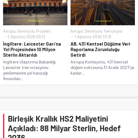
Avrupa
,
Demiryolu Projeleri
Avrupa
,
Demiryolu Teknolojisi
2 Ağustos 2026 00:12
1 Ağustos 2026 23:18
İngiltere: Leicester Garı’na
AB, 431 Kentsel Düğüme Veri
Yol Projesinden 10 Milyon
Raporlama Zorunluluğu
Sterlin Aktarıldı
Getirdi
İngiltere Ulaştırma Bakanlığı,
Avrupa Komisyonu, 431 kentsel
Leicester tren istasyonu
düğüm noktasına 31 Aralık 2027'ye
yenilemesine yol kavşağı
kadar...
fonundan...
Birleşik Krallık HS2 Maliyetini
Açıkladı: 88 Milyar Sterlin, Hedef
2036