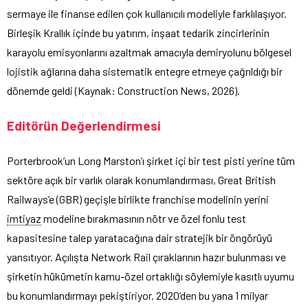
sermaye ile finanse edilen çok kullanıcılı modeliyle farklılaşıyor.
Birleşik Krallık içinde bu yatırım, inşaat tedarik zincirlerinin
karayolu emisyonlarını azaltmak amacıyla demiryolunu bölgesel
lojistik ağlarına daha sistematik entegre etmeye çağrıldığı bir
dönemde geldi (Kaynak: Construction News, 2026).
Editörün Değerlendirmesi
Porterbrook’un Long Marston’ı şirket içi bir test pisti yerine tüm
sektöre açık bir varlık olarak konumlandırması, Great British
Railways’e (GBR) geçişle birlikte franchise modelinin yerini
imtiyaz
modeline bırakmasının nötr ve özel fonlu test
kapasitesine talep yaratacağına dair stratejik bir öngörüyü
yansıtıyor. Açılışta Network Rail çıraklarının hazır bulunması ve
şirketin hükümetin kamu-özel ortaklığı söylemiyle kasıtlı uyumu
bu konumlandırmayı pekiştiriyor. 2020’den bu yana 1 milyar