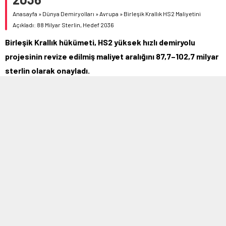
Anasayfa
»
Dünya Demiryolları
»
Avrupa
»
Birleşik Krallık HS2 Maliyetini
Açıkladı: 88 Milyar Sterlin, Hedef 2036
Birleşik Krallık hükümeti, HS2 yüksek hızlı demiryolu
projesinin revize edilmiş maliyet aralığını 87,7–102,7 milyar
sterlin olarak onayladı.