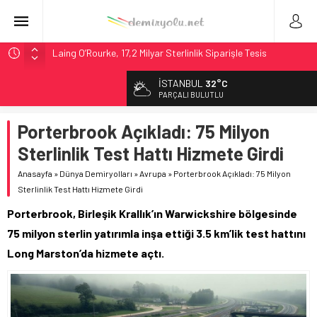
Laing O’Rourke, 17,2 Milyar Sterlinlik Siparişle Tesis
Büyütüyor
İSTANBUL
32°C
İtalya’dan Yeni Otomotiv Demiryolu: 4.800 Ton CO2
PARÇALI BULUTLU
Tasarrufu
Webuild Tüneli Tamamladı: Lima’da Seyahat 45 Dakikaya
Porterbrook Açıkladı: 75 Milyon
İndi
Sterlinlik Test Hattı Hizmete Girdi
Alstom ve Siemens’ten São Paulo’da Çifte Sinyal Hamlesi
Anasayfa
»
Dünya Demiryolları
»
Avrupa
»
Porterbrook Açıkladı: 75 Milyon
Madrid 6. Hat 2027’de Sürücüsüz: Kapasite %70 Artacak
Sterlinlik Test Hattı Hizmete Girdi
Porterbrook, Birleşik Krallık’ın Warwickshire bölgesinde
75 milyon sterlin yatırımla inşa ettiği 3.5 km’lik test hattını
Long Marston’da hizmete açtı.