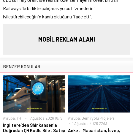
Railways ile birlikte çalışarak yolcu hizmetlerini
iyileştirebileceğinin kanıtı olduğunu ifade etti.
MOBİL REKLAM ALANI
BENZER KONULAR
Avrupa
,
YHT
1 Ağustos 2026 18:19
Avrupa
,
Demiryolu Projeleri
1 Ağustos 2026 22:13
İngiltere’den Shinkansen’a
Doğrudan QR Kodlu Bilet Satışı
Anket: Macaristan, İsveç,