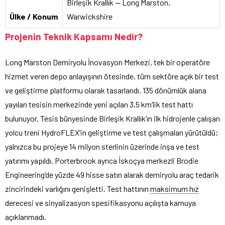
Birleşik Krallık — Long Marston,
Ülke / Konum
Warwickshire
Projenin Teknik Kapsamı Nedir?
Long Marston Demiryolu İnovasyon Merkezi, tek bir operatöre
hizmet veren depo anlayışının ötesinde, tüm sektöre açık bir test
ve geliştirme platformu olarak tasarlandı. 135 dönümlük alana
yayılan tesisin merkezinde yeni açılan 3,5 km’lik test hattı
bulunuyor. Tesis bünyesinde Birleşik Krallık’ın ilk hidrojenle çalışan
yolcu treni HydroFLEX’in geliştirme ve test çalışmaları yürütüldü;
yalnızca bu projeye 14 milyon sterlinin üzerinde inşa ve test
yatırımı yapıldı. Porterbrook ayrıca İskoçya merkezli Brodie
Engineering’de yüzde 49 hisse satın alarak demiryolu araç tedarik
zincirindeki varlığını genişletti. Test hattının
maksimum hız
derecesi ve sinyalizasyon spesifikasyonu açılışta kamuya
açıklanmadı.