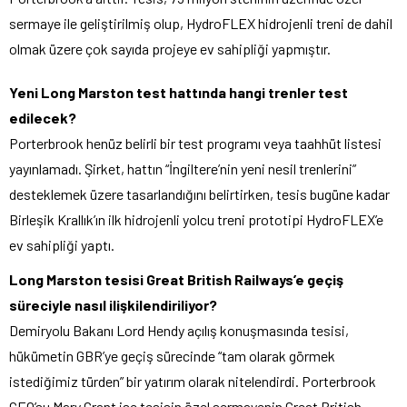
sermaye ile geliştirilmiş olup, HydroFLEX hidrojenli treni de dahil
olmak üzere çok sayıda projeye ev sahipliği yapmıştır.
Yeni Long Marston test hattında hangi trenler test
edilecek?
Porterbrook henüz belirli bir test programı veya taahhüt listesi
yayınlamadı. Şirket, hattın “İngiltere’nin yeni nesil trenlerini”
desteklemek üzere tasarlandığını belirtirken, tesis bugüne kadar
Birleşik Krallık’ın ilk hidrojenli yolcu treni prototipi HydroFLEX’e
ev sahipliği yaptı.
Long Marston tesisi Great British Railways’e geçiş
süreciyle nasıl ilişkilendiriliyor?
Demiryolu Bakanı Lord Hendy açılış konuşmasında tesisi,
hükümetin GBR’ye geçiş sürecinde “tam olarak görmek
istediğimiz türden” bir yatırım olarak nitelendirdi. Porterbrook
CEO’su Mary Grant ise tesisin özel sermayenin Great British