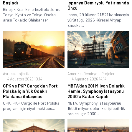
Başladı
İspanya Demiryolu Yatırımında
Öncü
Birleşik Krallık merkezli platform,
Tokyo–Kyoto ve Tokyo–Osaka
Ipsos, 29 ülkede 21.521 katılımcıyla
arası Tōkaidō Shinkansen...
yürüttüğü 2026 Küresel Altyapı
Endeksi...
Avrupa
,
Lojistik
Amerika
,
Demiryolu Projeleri
4 Ağustos 2026 10:14
4 Ağustos 2026 14:14
CPK ve PKP Cargo’dan Port
MBTA’dan 201 Milyon Dolarlık
Polska İçin Yük Odaklı
Hamle: Symphony İstasyonu
Planlama Anlaşması
2030’a Kadar Kapalı
CPK, PKP Cargo ile Port Polska
MBTA, Symphony İstasyonu'nu
programı için niyet mektubu...
150,8 milyon dolarlık erişilebilirlik
projesi için 2030...