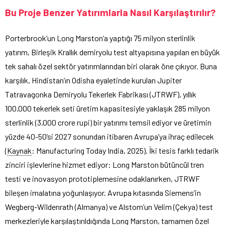
Bu Proje Benzer Yatırımlarla Nasıl Karşılaştırılır?
Porterbrook’un Long Marston’a yaptığı 75 milyon sterlinlik
yatırım, Birleşik Krallık demiryolu test altyapısına yapılan en büyük
tek sahalı özel sektör yatırımlarından biri olarak öne çıkıyor. Buna
karşılık, Hindistan’ın Odisha eyaletinde kurulan Jupiter
Tatravagonka Demiryolu Tekerlek Fabrikası (JTRWF), yıllık
100.000 tekerlek seti üretim kapasitesiyle yaklaşık 285 milyon
sterlinlik (3.000 crore rupi) bir yatırımı temsil ediyor ve üretimin
yüzde 40-50’si 2027 sonundan itibaren Avrupa’ya ihraç edilecek
(
Kaynak
: Manufacturing Today India, 2025). İki tesis farklı tedarik
zinciri işlevlerine hizmet ediyor: Long Marston bütüncül tren
testi ve inovasyon prototiplemesine odaklanırken, JTRWF
bileşen imalatına yoğunlaşıyor. Avrupa kıtasında Siemens’in
Wegberg-Wildenrath (Almanya) ve Alstom’un Velim (Çekya) test
merkezleriyle karşılaştırıldığında Long Marston, tamamen özel