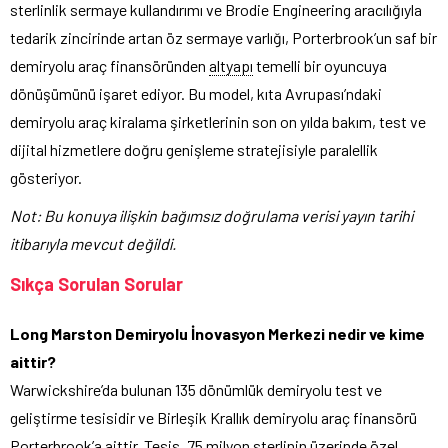
sterlinlik sermaye kullandırımı ve Brodie Engineering aracılığıyla
tedarik zincirinde artan öz sermaye varlığı, Porterbrook’un saf bir
demiryolu araç finansöründen
altyapı
temelli bir oyuncuya
dönüşümünü işaret ediyor. Bu model, kıta Avrupası’ndaki
demiryolu araç kiralama şirketlerinin son on yılda bakım, test ve
dijital hizmetlere doğru genişleme stratejisiyle paralellik
gösteriyor.
Not: Bu konuya ilişkin bağımsız doğrulama verisi yayın tarihi
itibarıyla mevcut değildi.
Sıkça Sorulan Sorular
Long Marston Demiryolu İnovasyon Merkezi nedir ve kime
aittir?
Warwickshire’da bulunan 135 dönümlük demiryolu test ve
geliştirme tesisidir ve Birleşik Krallık demiryolu araç finansörü
Porterbrook’a aittir. Tesis, 75 milyon sterlinin üzerinde özel