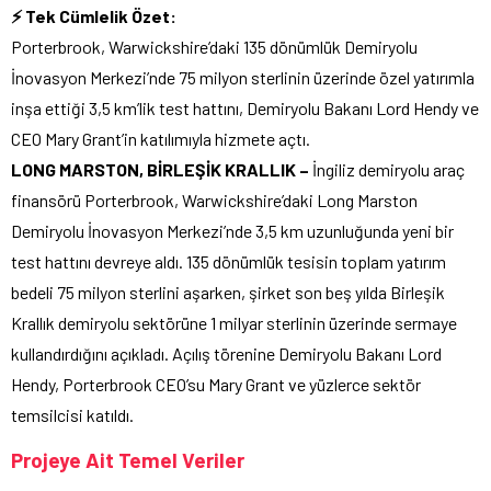
⚡ Tek Cümlelik Özet:
Porterbrook, Warwickshire’daki 135 dönümlük Demiryolu
İnovasyon Merkezi’nde 75 milyon sterlinin üzerinde özel yatırımla
inşa ettiği 3,5 km’lik test hattını, Demiryolu Bakanı Lord Hendy ve
CEO Mary Grant’in katılımıyla hizmete açtı.
LONG MARSTON, BİRLEŞİK KRALLIK –
İngiliz demiryolu araç
finansörü Porterbrook, Warwickshire’daki Long Marston
Demiryolu İnovasyon Merkezi’nde 3,5 km uzunluğunda yeni bir
test hattını devreye aldı. 135 dönümlük tesisin toplam yatırım
bedeli 75 milyon sterlini aşarken, şirket son beş yılda Birleşik
Krallık demiryolu sektörüne 1 milyar sterlinin üzerinde sermaye
kullandırdığını açıkladı. Açılış törenine Demiryolu Bakanı Lord
Hendy, Porterbrook CEO’su Mary Grant ve yüzlerce sektör
temsilcisi katıldı.
Projeye Ait Temel Veriler