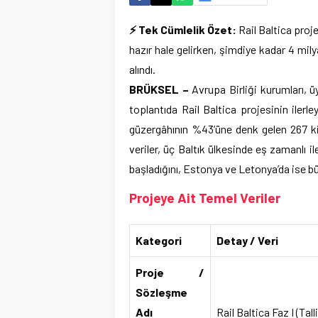
⚡ Tek Cümlelik Özet:
Rail Baltica proje
hazır hale gelirken, şimdiye kadar 4 mil
alındı.
BRÜKSEL –
Avrupa Birliği kurumları, ü
toplantıda Rail Baltica projesinin ilerle
güzergâhının %43’üne denk gelen 267 kil
veriler, üç Baltık ülkesinde eş zamanlı i
başladığını, Estonya ve Letonya’da ise b
Projeye Ait Temel Veriler
Kategori
Detay / Veri
Proje /
Sözleşme
Adı
Rail Baltica Faz I (Ta