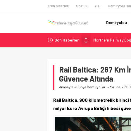
Tren Saatleri
Sözlük
YHT
Demiryolu Har
Demiryolcu
Son Haberler
Northern Railway Doğ
Chicago’da Metra Poli
NJ Transit’ten Tarihi
Rocky Mountain, Güneş 
Rail Baltica: 267 Km İ
Brescia 426 Milyon Eu
Güvence Altında
Anasayfa
»
Dünya Demiryolları
»
Avrupa
»
Rail 
Rail Baltica, 900 kilometrelik birinci
milyar Euro Avrupa Birliği hibesi güve