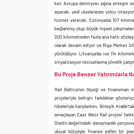
kez Avrupa demiryolu ağına entegre ede
aşacak, yedi uluslararası yolcu istasyo
hizmet verecek. Estonya’da 107 kilom
bağlanmış olup, büyük inşaat çalışmaları
200 kilometreden fazla ana hattı sözleş
olarak devam ediyor ve Riga Merkez İsta
yürütülüyor. Litvanya’da ise 114 kilome
sinyalizasyon tesisatlarına yönelik çalış
Bu Proje Benzer Yatırımlarla Nas
Rail Baltica’nın ölçeği ve finansman m
projeleriyle belirgin farklılıklar göst
hibeleriyle karşılarken, Birleşik Krallık
amaçlayan East West Rail projesi farklı
Sterlin değerindeki danışmanlık çerçevesi
ulusal bütçeyle finanse edilen bir pla