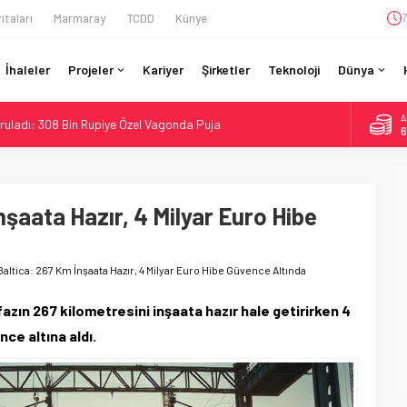
itaları
Marmaray
TCDD
Künye
7
İhaleler
Projeler
Kariyer
Şirketler
Teknoloji
Dünya
A
ruladı: 308 Bin Rupiye Özel Vagonda Puja
6
si BVLOS Drone’larla Müdahale Süresini Kısalttı
B
1
 Bütçe: 46 Yılın Rekoru Onaylandı
Enerjili Tesisten İlk Rayı Sevk Etti
nşaata Hazır, 4 Milyar Euro Hibe
D
4
ro’luk Tramvay İnşaatına Başladı
E
5
Baltica: 267 Km İnşaata Hazır, 4 Milyar Euro Hibe Güvence Altında
 fazın 267 kilometresini inşaata hazır hale getirirken 4
nce altına aldı.