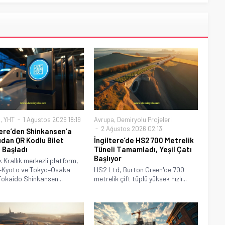
a
,
YHT
1 Ağustos 2026 18:19
Avrupa
,
Demiryolu Projeleri
2 Ağustos 2026 02:13
tere’den Shinkansen’a
dan QR Kodlu Bilet
İngiltere’de HS2 700 Metrelik
ı Başladı
Tüneli Tamamladı, Yeşil Çatı
Başlıyor
k Krallık merkezli platform,
–Kyoto ve Tokyo–Osaka
HS2 Ltd, Burton Green'de 700
Tōkaidō Shinkansen...
metrelik çift tüplü yüksek hızlı...