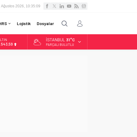
 Ağustos 2026, 10:35:10
HRS
Lojistik
Dosyalar
İSTANBUL
31°C
LTIN
.543,59
PARÇALI BULUTLU
İST
3.798,82
OLAR
7,7010
URO
5,0063