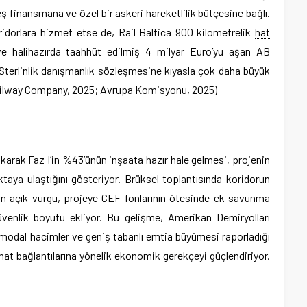
eş finansmana ve özel bir askeri hareketlilik bütçesine bağlı.
ridorlara hizmet etse de, Rail Baltica 900 kilometrelik
hat
ve halihazırda taahhüt edilmiş 4 milyar Euro’yu aşan AB
 Sterlinlik danışmanlık sözleşmesine kıyasla çok daha büyük
ilway Company, 2025; Avrupa Komisyonu, 2025)
karak Faz I’in %43’ünün inşaata hazır hale gelmesi, projenin
aya ulaştığını gösteriyor. Brüksel toplantısında koridorun
n açık vurgu, projeye CEF fonlarının ötesinde ek savunma
güvenlik boyutu ekliyor. Bu gelişme, Amerikan Demiryolları
ermodal hacimler ve geniş tabanlı emtia büyümesi raporladığı
hat bağlantılarına yönelik ekonomik gerekçeyi güçlendiriyor.