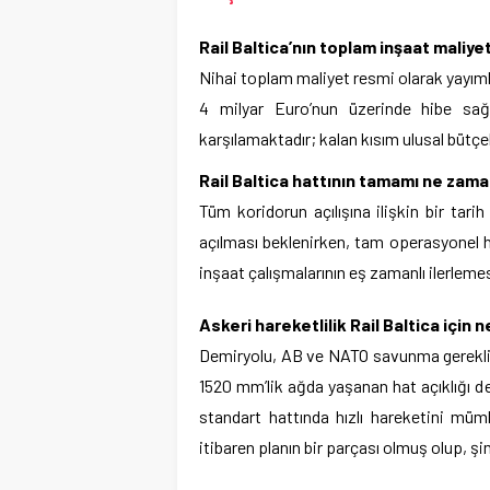
Rail Baltica’nın toplam inşaat maliyet
Nihai toplam maliyet resmi olarak yayıml
4 milyar Euro’nun üzerinde hibe sağ
karşılamaktadır; kalan kısım ulusal bütçel
Rail Baltica hattının tamamı ne zam
Tüm koridorun açılışına ilişkin bir tari
açılması beklenirken, tam operasyonel h
inşaat çalışmalarının eş zamanlı ilerlemes
Askeri hareketlilik Rail Baltica için
Demiryolu, AB ve NATO savunma gereklili
1520 mm’lik ağda yaşanan hat açıklığı 
standart hattında hızlı hareketini müm
itibaren planın bir parçası olmuş olup, ş