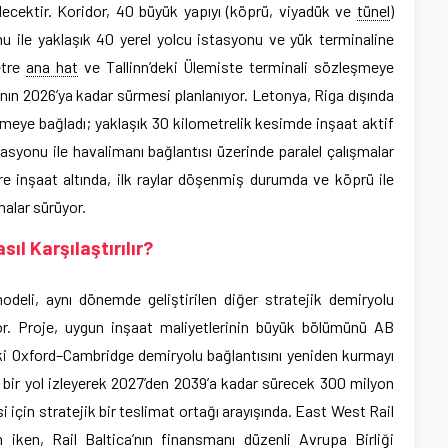
cektir. Koridor, 40 büyük yapıyı (köprü, viyadük ve
tünel
)
nu ile yaklaşık 40 yerel yolcu istasyonu ve yük terminaline
etre
ana hat
ve Tallinn’deki Ülemiste terminali sözleşmeye
nın 2026’ya kadar sürmesi planlanıyor. Letonya, Riga dışında
meye bağladı; yaklaşık 30 kilometrelik kesimde inşaat aktif
syonu ile havalimanı bağlantısı üzerinde paralel çalışmalar
tre inşaat altında, ilk raylar döşenmiş durumda ve köprü ile
malar sürüyor.
ıl Karşılaştırılır?
odeli, aynı dönemde geliştirilen diğer stratejik demiryolu
eriyor. Proje, uygun inşaat maliyetlerinin büyük bölümünü AB
’taki Oxford–Cambridge demiryolu bağlantısını yeniden kurmayı
 bir yol izleyerek 2027’den 2039’a kadar sürecek 300 milyon
 için stratejik bir teslimat ortağı arayışında. East West Rail
n iken, Rail Baltica’nın finansmanı düzenli Avrupa Birliği