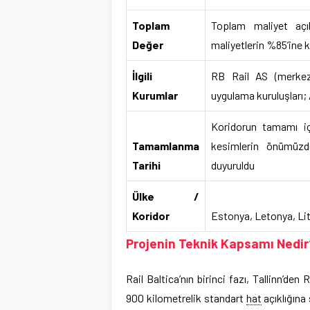
Toplam
Toplam maliyet açı
Değer
maliyetlerin %85’ine ka
İlgili
RB Rail AS (merkezi
Kurumlar
uygulama kuruluşları
Koridorun tamamı iç
Tamamlanma
kesimlerin önümüzde
Tarihi
duyuruldu
Ülke /
Koridor
Estonya, Letonya, Lit
Projenin Teknik Kapsamı Nedir
Rail Baltica’nın birinci fazı, Tallinn’d
900 kilometrelik standart
hat
açıklığına 