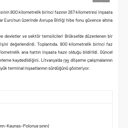
sinin 900 kilometrelik birinci fazının 267 kilometresi inşaata
yar Euro’nun üzerinde Avrupa Birliği hibe fonu güvence altına
ye devletler ve sektör temsilcileri Brüksel’de düzenlenen bir
yişini değerlendirdi. Toplantıda, 900 kilometrelik birinci faz
ometrelik ana hattın inşaata hazır olduğu bildirildi. Güncel
lerleme kaydedildiğini, Litvanya’da
ray
döşeme çalışmalarının
üyük terminal inşaatlarının sürdüğünü gösteriyor.
llinn–Kaunas–Polonya sınırı)