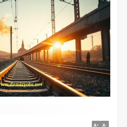
A
A
+
-