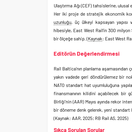
Ulaştırma Ağı (CEF) tahsislerine, ulusal 
Her iki proje de stratejik ekonomik ko
uzunluğu
, üç ülkeyi kapsayan yapısı 
hibesiyle, East West Rail’in 300 milyon
bir ölçeğe sahip. (
Kaynak
: East West Ra
Editörün Değerlendirmesi
Rail Baltica’nın planlama aşamasından çı
yakın vadede geri döndürülemez bir nokt
NATO standart hat uyumluluğuna yapıla
finansmanının kilidini açabilecek bir 
Birliği’nin (AAR) Mayıs ayında rekor int
bir döneme denk gelerek, yeni standart 
(Kaynak: AAR, 2025; RB Rail AS, 2025)
Sıkça Sorulan Sorular