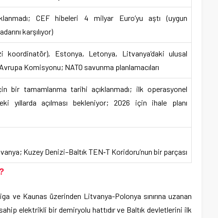
klanmadı; CEF hibeleri 4 milyar Euro’yu aştı (uygun
darını karşılıyor)
 koordinatör), Estonya, Letonya, Litvanya’daki ulusal
; Avrupa Komisyonu; NATO savunma planlamacıları
in bir tamamlanma tarihi açıklanmadı; ilk operasyonel
ki yıllarda açılması bekleniyor; 2026 için ihale planı
vanya; Kuzey Denizi–Baltık TEN‑T Koridoru’nun bir parçası
?
en Riga ve Kaunas üzerinden Litvanya-Polonya sınırına uzanan
sahip elektrikli bir demiryolu hattıdır ve Baltık devletlerini ilk