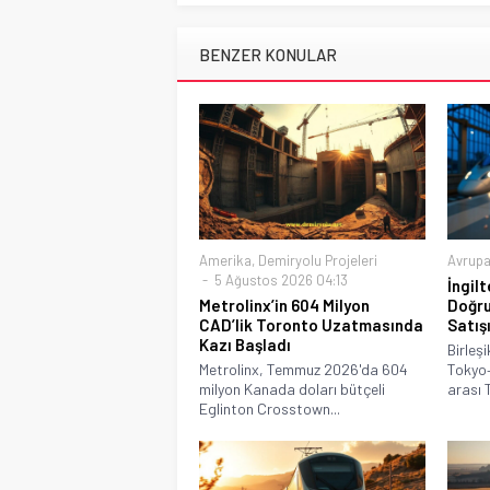
BENZER KONULAR
Amerika
,
Demiryolu Projeleri
Avrup
5 Ağustos 2026 04:13
İngil
Metrolinx’in 604 Milyon
Doğru
CAD’lik Toronto Uzatmasında
Satış
Kazı Başladı
Birleşi
Metrolinx, Temmuz 2026'da 604
Tokyo
milyon Kanada doları bütçeli
arası 
Eglinton Crosstown...