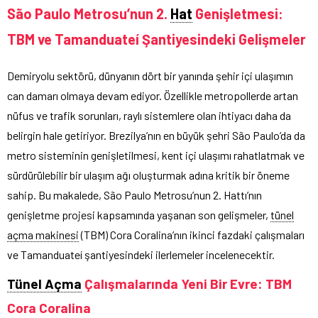
São Paulo Metrosu’nun 2.
Hat
Genişletmesi:
TBM ve Tamanduateí Şantiyesindeki Gelişmeler
Demiryolu sektörü, dünyanın dört bir yanında şehir içi ulaşımın
can damarı olmaya devam ediyor. Özellikle metropollerde artan
nüfus ve trafik sorunları, raylı sistemlere olan ihtiyacı daha da
belirgin hale getiriyor. Brezilya’nın en büyük şehri São Paulo’da da
metro sisteminin genişletilmesi, kent içi ulaşımı rahatlatmak ve
sürdürülebilir bir ulaşım ağı oluşturmak adına kritik bir öneme
sahip. Bu makalede, São Paulo Metrosu’nun 2. Hattı’nın
genişletme projesi kapsamında yaşanan son gelişmeler,
tünel
açma makinesi
(TBM) Cora Coralina’nın ikinci fazdaki çalışmaları
ve Tamanduateí şantiyesindeki ilerlemeler incelenecektir.
Tünel Açma
Çalışmalarında Yeni Bir Evre: TBM
Cora Coralina