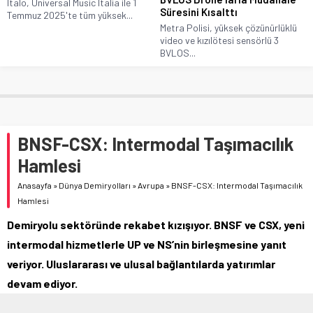
Italo, Universal Music Italia ile 1
Süresini Kısalttı
Temmuz 2025'te tüm yüksek...
Metra Polisi, yüksek çözünürlüklü
video ve kızılötesi sensörlü 3
BVLOS...
BNSF-CSX: Intermodal Taşımacılık
Hamlesi
Anasayfa
»
Dünya Demiryolları
»
Avrupa
»
BNSF-CSX: Intermodal Taşımacılık
Hamlesi
Demiryolu sektöründe rekabet kızışıyor. BNSF ve CSX, yeni
intermodal hizmetlerle UP ve NS’nin birleşmesine yanıt
veriyor. Uluslararası ve ulusal bağlantılarda yatırımlar
devam ediyor.