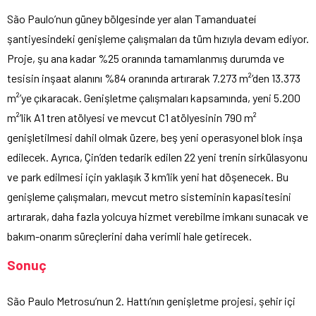
São Paulo’nun güney bölgesinde yer alan Tamanduateí
şantiyesindeki genişleme çalışmaları da tüm hızıyla devam ediyor.
Proje, şu ana kadar %25 oranında tamamlanmış durumda ve
tesisin inşaat alanını %84 oranında artırarak 7.273 m²’den 13.373
m²’ye çıkaracak. Genişletme çalışmaları kapsamında, yeni 5.200
m²’lik A1 tren atölyesi ve mevcut C1 atölyesinin 790 m²
genişletilmesi dahil olmak üzere, beş yeni operasyonel blok inşa
edilecek. Ayrıca, Çin’den tedarik edilen 22 yeni trenin sirkülasyonu
ve park edilmesi için yaklaşık 3 km’lik yeni hat döşenecek. Bu
genişleme çalışmaları, mevcut metro sisteminin kapasitesini
artırarak, daha fazla yolcuya hizmet verebilme imkanı sunacak ve
bakım-onarım süreçlerini daha verimli hale getirecek.
Sonuç
São Paulo Metrosu’nun 2. Hattı’nın genişletme projesi, şehir içi