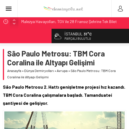
Malezya Havayolları, TGV ile 28 Fransız Şehrine Tek Bilet
ÖBB ve RFI’dan Brenner’da 15 Günlük Bakım: Tren Seferleri
İSTANBUL
31°C
Duruyor
PARÇALI BULUTLU
NS, Temmuz 2026’dan İtibaren Koltukta Bagaja Kalıcı
Yasak, Ceza Yok
São Paulo Metrosu: TBM Cora
Madrid Atocha’da 56 Milyon Euro’luk Yenileme: Sol Tüneli
Coralina ile Altyapı Gelişimi
%33 Kapasite Artışı
Anasayfa
»
Dünya Demiryolları
»
Avrupa
»
São Paulo Metrosu: TBM Cora
İngiltere Demiryolunda Tarihi Entegrasyon: GBR Anglia
Coralina ile Altyapı Gelişimi
Resmen Başladı
São Paulo Metrosu 2. Hattı genişletme projesi hız kazandı.
TBM Cora Coralina çalışmalara başladı. Tamanduateí
şantiyesi de gelişiyor.