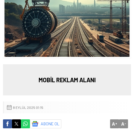
MOBİL REKLAM ALANI
8 EYLÜL 2025 01:15
A
A
ABONE OL
+
-