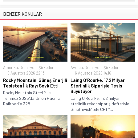
BENZER KONULAR
Amerika
,
Demiryolu Şirketleri
Avrupa
,
Demiryolu Şirketleri
6 Ağustos 2026 22:13
6 Ağustos 2026 14:16
Rocky Mountain, Güneş Enerjili
Laing O’Rourke, 17,2 Milyar
Tesisten İlk Rayı Sevk Etti
Sterlinlik Siparişle Tesis
Büyütüyor
Rocky Mountain Steel Mills,
Temmuz 2026'da Union Pacific
Laing O'Rourke, 17,2 milyar
Railroad'a 328...
sterlinlik rekor sipariş defteriyle
Smethwick'teki CHtM...