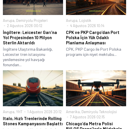
Avrupa
,
Demiryolu Projeleri
Avrupa
,
Lojistik
2 Ağustos 2026 00:12
4 Ağustos 2026 10:14
İngiltere: Leicester Garı’na
CPK ve PKP Cargo’dan Port
Yol Projesinden 10 Milyon
Polska İçin Yük Odaklı
Sterlin Aktarıldı
Planlama Anlaşması
İngiltere Ulaştırma Bakanlığı,
CPK, PKP Cargo ile Port Polska
Leicester tren istasyonu
programı için niyet mektubu...
yenilemesine yol kavşağı
fonundan...
Avrupa
,
YHT
1 Ağustos 2026 20:12
Amerika
,
Demiryolu Teknolojisi
7 Ağustos 2026 02:15
Italo, Hızlı Trenlerinde Rolling
Stones Kampanyasını Başlattı
Chicago’da Metra Polisi
BVLOS Drone’larla Müdahale