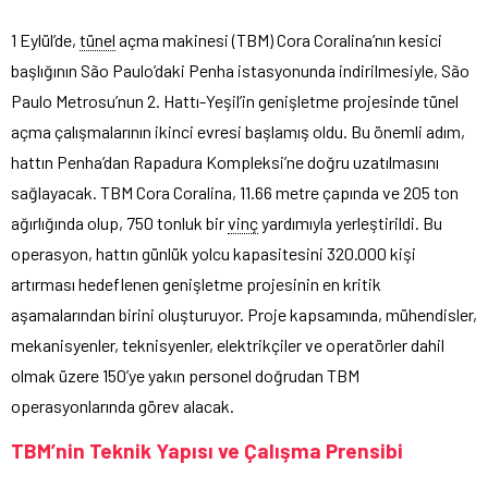
1 Eylül’de,
tünel
açma makinesi (TBM) Cora Coralina’nın kesici
başlığının São Paulo’daki Penha istasyonunda indirilmesiyle, São
Paulo Metrosu’nun 2. Hattı-Yeşil’in genişletme projesinde tünel
açma çalışmalarının ikinci evresi başlamış oldu. Bu önemli adım,
hattın Penha’dan Rapadura Kompleksi’ne doğru uzatılmasını
sağlayacak. TBM Cora Coralina, 11.66 metre çapında ve 205 ton
ağırlığında olup, 750 tonluk bir
vinç
yardımıyla yerleştirildi. Bu
operasyon, hattın günlük yolcu kapasitesini 320.000 kişi
artırması hedeflenen genişletme projesinin en kritik
aşamalarından birini oluşturuyor. Proje kapsamında, mühendisler,
mekanisyenler, teknisyenler, elektrikçiler ve operatörler dahil
olmak üzere 150’ye yakın personel doğrudan TBM
operasyonlarında görev alacak.
TBM’nin Teknik Yapısı ve Çalışma Prensibi