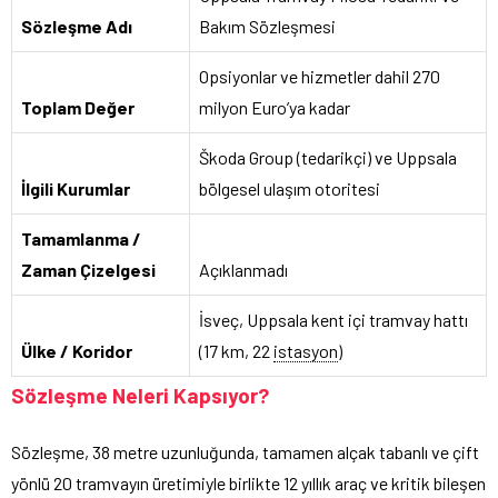
Sözleşme Adı
Bakım Sözleşmesi
Opsiyonlar ve hizmetler dahil 270
Toplam Değer
milyon Euro’ya kadar
Škoda Group (tedarikçi) ve Uppsala
İlgili Kurumlar
bölgesel ulaşım otoritesi
Tamamlanma /
Zaman Çizelgesi
Açıklanmadı
İsveç, Uppsala kent içi tramvay hattı
Ülke / Koridor
(17 km, 22
istasyon
)
Sözleşme Neleri Kapsıyor?
Sözleşme, 38 metre uzunluğunda, tamamen alçak tabanlı ve çift
yönlü 20 tramvayın üretimiyle birlikte 12 yıllık araç ve kritik bileşen