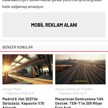
katkı sağlamayı amaçlıyor.
MOBİL REKLAM ALANI
BENZER KONULAR
Avrupa
,
Metro
Avrupa
,
Demiryolu Projeleri
6 Ağustos 2026 16:13
1 Ağustos 2026 22:17
Madrid 6. Hat 2027’de
Macaristan Demiryoluna %64
Sürücüsüz: Kapasite %70
Destek: TEN-T’te 205 Milyar
Artacak
Euro Açık