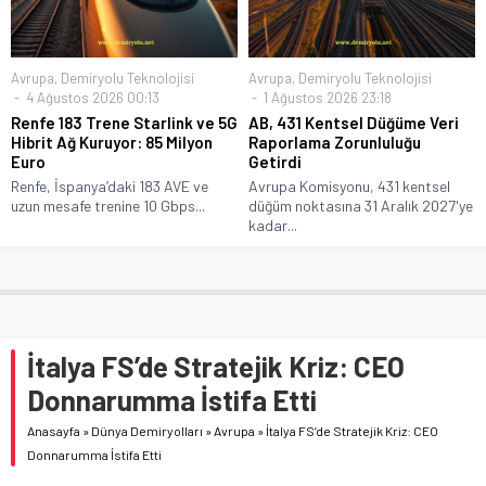
Avrupa
,
Demiryolu Teknolojisi
Avrupa
,
Demiryolu Teknolojisi
4 Ağustos 2026 00:13
1 Ağustos 2026 23:18
Renfe 183 Trene Starlink ve 5G
AB, 431 Kentsel Düğüme Veri
Hibrit Ağ Kuruyor: 85 Milyon
Raporlama Zorunluluğu
Euro
Getirdi
Renfe, İspanya’daki 183 AVE ve
Avrupa Komisyonu, 431 kentsel
uzun mesafe trenine 10 Gbps...
düğüm noktasına 31 Aralık 2027'ye
kadar...
İtalya FS’de Stratejik Kriz: CEO
Donnarumma İstifa Etti
Anasayfa
»
Dünya Demiryolları
»
Avrupa
»
İtalya FS’de Stratejik Kriz: CEO
Donnarumma İstifa Etti