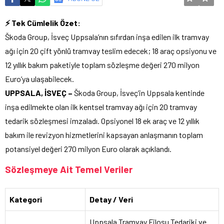
⚡ Tek Cümlelik Özet:
Škoda Group, İsveç Uppsala’nın sıfırdan inşa edilen ilk tramvay
ağı için 20 çift yönlü tramvay teslim edecek; 18 araç opsiyonu ve
12 yıllık bakım paketiyle toplam sözleşme değeri 270 milyon
Euro’ya ulaşabilecek.
UPPSALA, İSVEÇ –
Škoda Group, İsveç’in Uppsala kentinde
inşa edilmekte olan ilk kentsel tramvay ağı için 20 tramvay
tedarik sözleşmesi imzaladı. Opsiyonel 18 ek araç ve 12 yıllık
bakım ile revizyon hizmetlerini kapsayan anlaşmanın toplam
potansiyel değeri 270 milyon Euro olarak açıklandı.
Sözleşmeye Ait Temel Veriler
Kategori
Detay / Veri
Uppsala Tramvay Filosu Tedariki ve