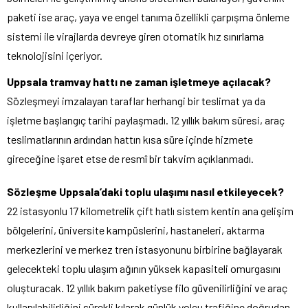
paketi ise araç, yaya ve engel tanıma özellikli çarpışma önleme
sistemi ile virajlarda devreye giren otomatik hız sınırlama
teknolojisini içeriyor.
Uppsala tramvay hattı ne zaman işletmeye açılacak?
Sözleşmeyi imzalayan taraflar herhangi bir teslimat ya da
işletme başlangıç tarihi paylaşmadı. 12 yıllık bakım süresi, araç
teslimatlarının ardından hattın kısa süre içinde hizmete
gireceğine işaret etse de resmî bir takvim açıklanmadı.
Sözleşme Uppsala’daki toplu ulaşımı nasıl etkileyecek?
22 istasyonlu 17 kilometrelik çift hatlı sistem kentin ana gelişim
bölgelerini, üniversite kampüslerini, hastaneleri, aktarma
merkezlerini ve merkez tren istasyonunu birbirine bağlayarak
gelecekteki toplu ulaşım ağının yüksek kapasiteli omurgasını
oluşturacak. 12 yıllık bakım paketiyse filo güvenilirliğini ve araç
kullanılabilirliğini sürekli kılarak günlük yolcu trafiğine doğrudan