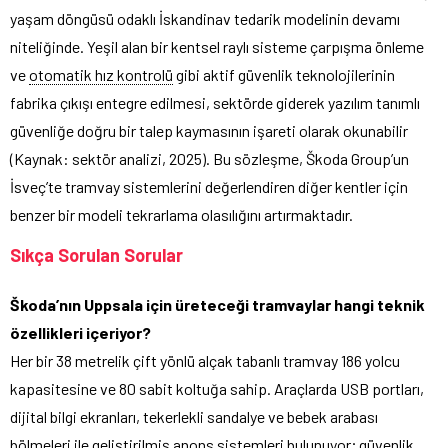
yaşam döngüsü odaklı İskandinav tedarik modelinin devamı
niteliğinde. Yeşil alan bir kentsel raylı sisteme çarpışma önleme
ve
otomatik hız kontrolü
gibi aktif güvenlik teknolojilerinin
fabrika çıkışı entegre edilmesi, sektörde giderek yazılım tanımlı
güvenliğe doğru bir talep kaymasının işareti olarak okunabilir
(Kaynak: sektör analizi, 2025). Bu sözleşme, Škoda Group’un
İsveç’te tramvay sistemlerini değerlendiren diğer kentler için
benzer bir modeli tekrarlama olasılığını artırmaktadır.
Sıkça Sorulan Sorular
Škoda’nın Uppsala için üreteceği tramvaylar hangi teknik
özellikleri içeriyor?
Her bir 38 metrelik çift yönlü alçak tabanlı tramvay 186 yolcu
kapasitesine ve 80 sabit koltuğa sahip. Araçlarda USB portları,
dijital bilgi ekranları, tekerlekli sandalye ve bebek arabası
bölmeleri ile geliştirilmiş anons sistemleri bulunuyor; güvenlik