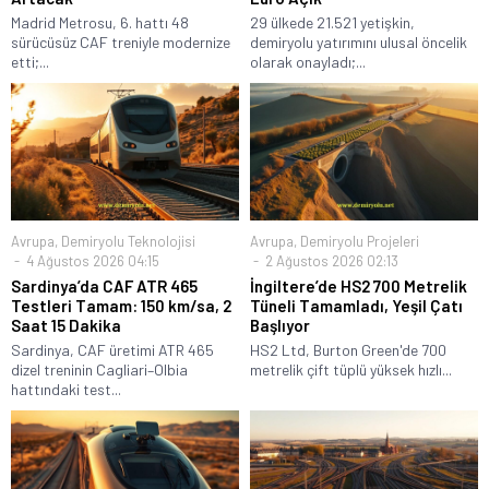
Madrid Metrosu, 6. hattı 48
29 ülkede 21.521 yetişkin,
sürücüsüz CAF treniyle modernize
demiryolu yatırımını ulusal öncelik
etti;...
olarak onayladı;...
Avrupa
,
Demiryolu Teknolojisi
Avrupa
,
Demiryolu Projeleri
4 Ağustos 2026 04:15
2 Ağustos 2026 02:13
Sardinya’da CAF ATR 465
İngiltere’de HS2 700 Metrelik
Testleri Tamam: 150 km/sa, 2
Tüneli Tamamladı, Yeşil Çatı
Saat 15 Dakika
Başlıyor
Sardinya, CAF üretimi ATR 465
HS2 Ltd, Burton Green'de 700
dizel treninin Cagliari–Olbia
metrelik çift tüplü yüksek hızlı...
hattındaki test...