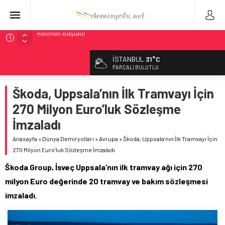
Malezya Havayolları, TGV ile 28 Fransız Şehrine Tek Bilet
ÖBB ve RFI’dan Brenner’da 15 Günlük Bakım: Tren Seferleri
İSTANBUL
31°C
Duruyor
PARÇALI BULUTLU
NS, Temmuz 2026’dan İtibaren Koltukta Bagaja Kalıcı
Yasak, Ceza Yok
Škoda, Uppsala’nın İlk Tramvayı İçin
Madrid Atocha’da 56 Milyon Euro’luk Yenileme: Sol Tüneli
270 Milyon Euro’luk Sözleşme
%33 Kapasite Artışı
İmzaladı
İngiltere Demiryolunda Tarihi Entegrasyon: GBR Anglia
Resmen Başladı
Anasayfa
»
Dünya Demiryolları
»
Avrupa
»
Škoda, Uppsala’nın İlk Tramvayı İçin
270 Milyon Euro’luk Sözleşme İmzaladı
Škoda Group, İsveç Uppsala’nın ilk tramvay ağı için 270
milyon Euro değerinde 20 tramvay ve bakım sözleşmesi
imzaladı.