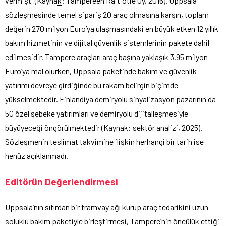
vermişti (
Kaynak
: Tampereen Raitiotie Oy, 2016). Uppsala
sözleşmesinde temel sipariş 20 araç olmasına karşın, toplam
değerin 270 milyon Euro’ya ulaşmasındaki en büyük etken 12 yıllık
bakım hizmetinin ve dijital güvenlik sistemlerinin pakete dahil
edilmesidir. Tampere araçları araç başına yaklaşık 3,95 milyon
Euro’ya mal olurken, Uppsala paketinde bakım ve güvenlik
yatırımı devreye girdiğinde bu rakam belirgin biçimde
yükselmektedir. Finlandiya demiryolu sinyalizasyon pazarının da
5G özel şebeke yatırımları ve demiryolu dijitalleşmesiyle
büyüyeceği öngörülmektedir (Kaynak: sektör analizi, 2025).
Sözleşmenin teslimat takvimine ilişkin herhangi bir tarih ise
henüz açıklanmadı.
Editörün Değerlendirmesi
Uppsala’nın sıfırdan bir tramvay ağı kurup araç tedarikini uzun
soluklu bakım paketiyle birleştirmesi, Tampere’nin öncülük ettiği