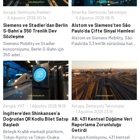
Avrupa
,
Demiryolu İhaleleri
Amerika
,
Demiryolu Teknolojisi
6 Ağustos 2026 00:14
6 Ağustos 2026 08:15
Siemens ve Stadler’dan Berlin
Alstom ve Siemens’ten São
S-Bahn’a 350 Trenlik Dev
Paulo’da Çifte Sinyal Hamlesi
Sözleşme
Alstom ve Siemens Mobility, São
Siemens Mobility ve Stadler
Paulo’da 3,3 km’lik sürücüsüz hat...
konsorsiyumu, Berlin S-Bahn için
350 adet...
Avrupa
,
YHT
1 Ağustos 2026 18:19
Avrupa
,
Demiryolu Teknolojisi
1 Ağustos 2026 23:18
İngiltere’den Shinkansen’a
Doğrudan QR Kodlu Bilet Satışı
AB, 431 Kentsel Düğüme Veri
Başladı
Raporlama Zorunluluğu
Getirdi
Birleşik Krallık merkezli platform,
Tokyo–Kyoto ve Tokyo–Osaka
Avrupa Komisyonu, 431 kentsel