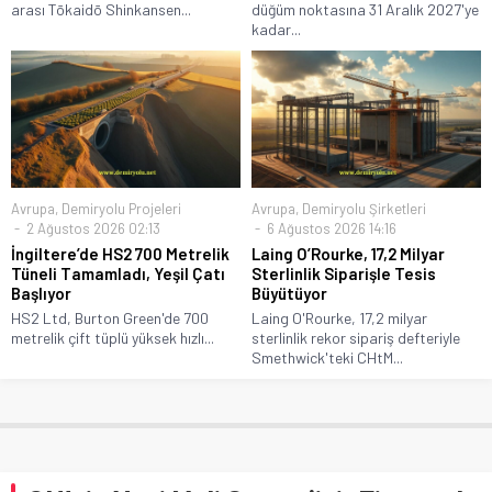
arası Tōkaidō Shinkansen...
düğüm noktasına 31 Aralık 2027'ye
kadar...
Avrupa
,
Demiryolu Projeleri
Avrupa
,
Demiryolu Şirketleri
2 Ağustos 2026 02:13
6 Ağustos 2026 14:16
İngiltere’de HS2 700 Metrelik
Laing O’Rourke, 17,2 Milyar
Tüneli Tamamladı, Yeşil Çatı
Sterlinlik Siparişle Tesis
Başlıyor
Büyütüyor
HS2 Ltd, Burton Green'de 700
Laing O'Rourke, 17,2 milyar
metrelik çift tüplü yüksek hızlı...
sterlinlik rekor sipariş defteriyle
Smethwick'teki CHtM...