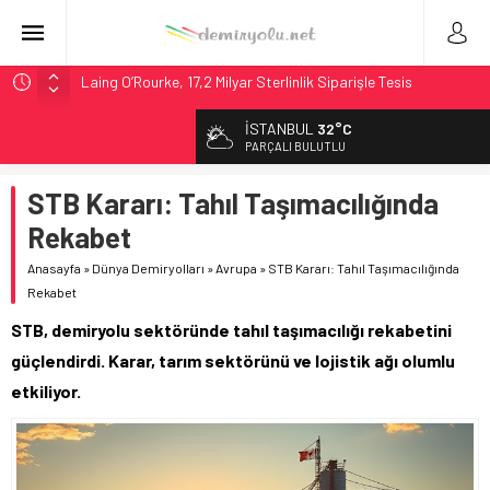
Laing O’Rourke, 17,2 Milyar Sterlinlik Siparişle Tesis
Büyütüyor
İSTANBUL
32°C
İtalya’dan Yeni Otomotiv Demiryolu: 4.800 Ton CO2
PARÇALI BULUTLU
Tasarrufu
Webuild Tüneli Tamamladı: Lima’da Seyahat 45 Dakikaya
STB Kararı: Tahıl Taşımacılığında
İndi
Rekabet
Alstom ve Siemens’ten São Paulo’da Çifte Sinyal Hamlesi
Anasayfa
»
Dünya Demiryolları
»
Avrupa
»
STB Kararı: Tahıl Taşımacılığında
Madrid 6. Hat 2027’de Sürücüsüz: Kapasite %70 Artacak
Rekabet
STB, demiryolu sektöründe tahıl taşımacılığı rekabetini
güçlendirdi. Karar, tarım sektörünü ve lojistik ağı olumlu
etkiliyor.