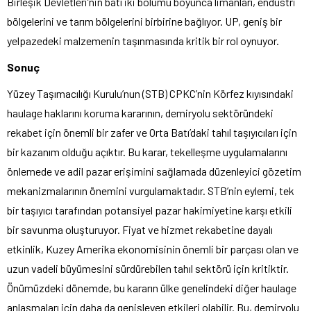
Birleşik Devletleri’nin batı iki bölümü boyunca limanları, endüstri
bölgelerini ve tarım bölgelerini birbirine bağlıyor. UP, geniş bir
yelpazedeki malzemenin taşınmasında kritik bir rol oynuyor.
Sonuç
Yüzey Taşımacılığı Kurulu’nun (STB) CPKC’nin Körfez kıyısındaki
haulage haklarını koruma kararının, demiryolu sektöründeki
rekabet için önemli bir zafer ve Orta Batı’daki tahıl taşıyıcıları için
bir kazanım olduğu açıktır. Bu karar, tekelleşme uygulamalarını
önlemede ve adil pazar erişimini sağlamada düzenleyici gözetim
mekanizmalarının önemini vurgulamaktadır. STB’nin eylemi, tek
bir taşıyıcı tarafından potansiyel pazar hakimiyetine karşı etkili
bir savunma oluşturuyor. Fiyat ve hizmet rekabetine dayalı
etkinlik, Kuzey Amerika ekonomisinin önemli bir parçası olan ve
uzun vadeli büyümesini sürdürebilen tahıl sektörü için kritiktir.
Önümüzdeki dönemde, bu kararın ülke genelindeki diğer haulage
anlaşmaları için daha da genişleyen etkileri olabilir. Bu, demiryolu