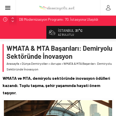
DB Modernizasyon Programı: 70. İstasyona Ulaşıldı
GB Railfreight İngiltere’de Lider, Class 99’lar 2026’da Yolda
İSTANBUL
31°C
İngiltere Demiryolunda Tarihi Entegrasyon: GBR Anglia
AZ BULUTLU
Resmen Başladı
WMATA & MTA Başarıları: Demiryolu
Malezya Havayolları, TGV ile 28 Fransız Şehrine Tek Bilet
Sektöründe İnovasyon
Ukrayna’da Yolcu Trenine İHA Saldırısı: Zamanında Tahliye
Faciayı Önledi
Anasayfa
»
Dünya Demiryolları
»
Avrupa
»
WMATA & MTA Başarıları: Demiryolu
Sektöründe İnovasyon
WMATA ve MTA, demiryolu sektöründe inovasyon ödülleri
kazandı. Toplu taşıma, şehir yaşamında hayati önem
taşıyor.