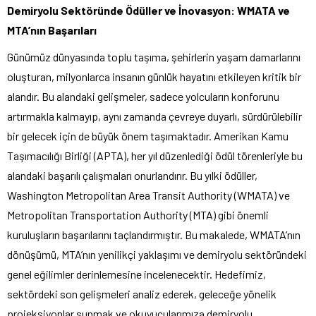
Demiryolu Sektöründe Ödüller ve İnovasyon: WMATA ve
MTA’nın Başarıları
Günümüz dünyasında toplu taşıma, şehirlerin yaşam damarlarını
oluşturan, milyonlarca insanın günlük hayatını etkileyen kritik bir
alandır. Bu alandaki gelişmeler, sadece yolcuların konforunu
artırmakla kalmayıp, aynı zamanda çevreye duyarlı, sürdürülebilir
bir gelecek için de büyük önem taşımaktadır. Amerikan Kamu
Taşımacılığı Birliği (APTA), her yıl düzenlediği ödül törenleriyle bu
alandaki başarılı çalışmaları onurlandırır. Bu yılki ödüller,
Washington Metropolitan Area Transit Authority (WMATA) ve
Metropolitan Transportation Authority (MTA) gibi önemli
kuruluşların başarılarını taçlandırmıştır. Bu makalede, WMATA’nın
dönüşümü, MTA’nın yenilikçi yaklaşımı ve demiryolu sektöründeki
genel eğilimler derinlemesine incelenecektir. Hedefimiz,
sektördeki son gelişmeleri analiz ederek, geleceğe yönelik
projeksiyonlar sunmak ve okuyucularımıza demiryolu