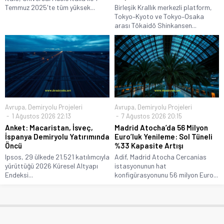
Temmuz 2025'te tüm yüksek...
Birleşik Krallık merkezli platform,
Tokyo–Kyoto ve Tokyo–Osaka
arası Tōkaidō Shinkansen...
Avrupa
,
Demiryolu Projeleri
Avrupa
,
Demiryolu Projeleri
1 Ağustos 2026 22:13
7 Ağustos 2026 20:15
Anket: Macaristan, İsveç,
Madrid Atocha’da 56 Milyon
İspanya Demiryolu Yatırımında
Euro’luk Yenileme: Sol Tüneli
Öncü
%33 Kapasite Artışı
Ipsos, 29 ülkede 21.521 katılımcıyla
Adif, Madrid Atocha Cercanías
yürüttüğü 2026 Küresel Altyapı
istasyonunun hat
Endeksi...
konfigürasyonunu 56 milyon Euro...