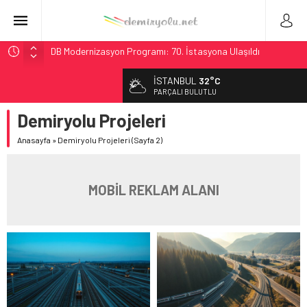
DB Modernizasyon Programı: 70. İstasyona Ulaşıldı
GB Railfreight İngiltere’de Lider, Class 99’lar 2026’da Yolda
İSTANBUL
32°C
İngiltere Demiryolunda Tarihi Entegrasyon: GBR Anglia
PARÇALI BULUTLU
Resmen Başladı
Demiryolu Projeleri
Malezya Havayolları, TGV ile 28 Fransız Şehrine Tek Bilet
Anasayfa
»
Demiryolu Projeleri
(Sayfa 2)
Ukrayna’da Yolcu Trenine İHA Saldırısı: Zamanında Tahliye
Faciayı Önledi
MOBİL REKLAM ALANI