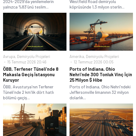
2024-2029'da yenilemelerin
Westfield Road demiryolu
yalnızca %83'ünü teslim...
köprüsünde 1,3 milyon sterlin...
Avrupa
,
Demiryolu Projeleri
Amerika
,
Demiryolu Projeleri
15 Temmuz 2026 20:46
12 Temmuz 2026 00:05
ÖBB, Terfener Tüneli’nde 8
Ports of Indiana, Ohio
Makasla Geçiş İstasyonu
Nehri’nde 300 Tonluk Vinç İçin
Kuruyor
25 Milyon $ Hibe
ÖBB, Avusturya'nın Terfener
Ports of Indiana, Ohio Nehri'ndeki
Tüneli'nde 2 km'lik dört hatlı
Jeffersonville limanının 32 milyon
bölümü geçiş...
dolarlık...