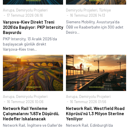
Avrupa
,
Demiryolu Projeleri
Demiryolu Projeleri
,
Türkiye
17 Temmuz 2026 06:16
16 Temmuz 2026 14:13
Varşova-Kiev Direkt Treni
Siemens Mobility, Avusturya'da
2026’da Başlıyor: PKP Intercity
ÖBB ve Raaberbahn için 300 adet
Başvurdu
Desiro...
PKP Intercity, 13 Aralık 2026'da
başlayacak günlük direkt
Varşova-Kiev tren...
Avrupa
,
Demiryolu Projeleri
Avrupa
,
Demiryolu Projeleri
16 Temmuz 2026 10:06
16 Temmuz 2026 01:56
Network Rail Yenileme
Network Rail, Westfield Road
Çalışmalarını %83’e Düşürdü,
Köprüsü’nü 1,3 Milyon Sterline
Hedefler Iskalanacak
Yeniliyor
Network Rail, İngiltere ve Galler'de
Network Rail, Edinburgh'da