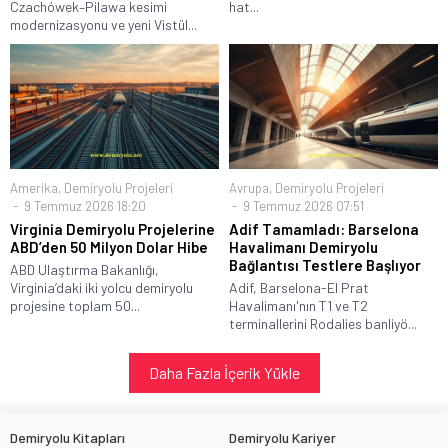
Czachówek–Pilawa kesimi
hat...
modernizasyonu ve yeni Vistül...
Amerika
,
Demiryolu Projeleri
Avrupa
,
Demiryolu Projeleri
9 Temmuz 2026 18:20
9 Temmuz 2026 07:51
Virginia Demiryolu Projelerine
Adif Tamamladı: Barselona
ABD’den 50 Milyon Dolar Hibe
Havalimanı Demiryolu
Bağlantısı Testlere Başlıyor
ABD Ulaştırma Bakanlığı,
Virginia’daki iki yolcu demiryolu
Adif, Barselona-El Prat
projesine toplam 50...
Havalimanı'nın T1 ve T2
terminallerini Rodalies banliyö...
Daha Fazla İçerik Yükle
Demiryolu Kitapları
Demiryolu Kariyer