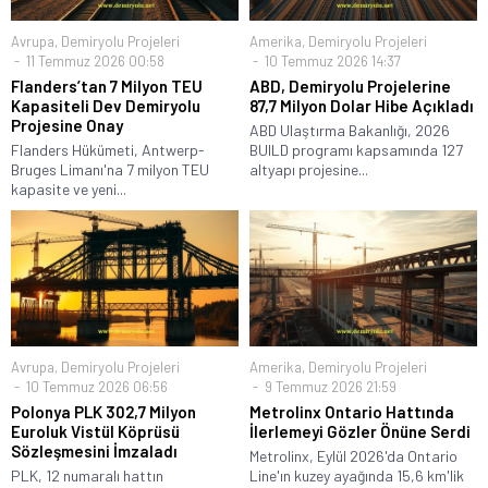
Avrupa
,
Demiryolu Projeleri
Amerika
,
Demiryolu Projeleri
11 Temmuz 2026 00:58
10 Temmuz 2026 14:37
Flanders’tan 7 Milyon TEU
ABD, Demiryolu Projelerine
Kapasiteli Dev Demiryolu
87,7 Milyon Dolar Hibe Açıkladı
Projesine Onay
ABD Ulaştırma Bakanlığı, 2026
Flanders Hükümeti, Antwerp-
BUILD programı kapsamında 127
Bruges Limanı'na 7 milyon TEU
altyapı projesine...
kapasite ve yeni...
Avrupa
,
Demiryolu Projeleri
Amerika
,
Demiryolu Projeleri
10 Temmuz 2026 06:56
9 Temmuz 2026 21:59
Polonya PLK 302,7 Milyon
Metrolinx Ontario Hattında
Euroluk Vistül Köprüsü
İlerlemeyi Gözler Önüne Serdi
Sözleşmesini İmzaladı
Metrolinx, Eylül 2026'da Ontario
PLK, 12 numaralı hattın
Line'ın kuzey ayağında 15,6 km'lik