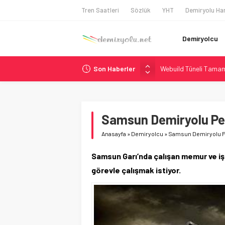
Tren Saatleri
Sözlük
YHT
Demiryolu Har
Demiryolcu
Son Haberler
Webuild Tüneli Tamam
Alstom ve Siemens’te
Siemens ve Stadler’d
Japonya Maglev Onayı
Samsun Demiryolu Per
İtalya’dan Yeni Otom
Anasayfa
»
Demiryolcu
»
Samsun Demiryolu Pe
Samsun Garı’nda çalışan memur ve işç
görevle çalışmak istiyor.