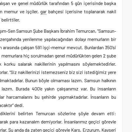
alışan ve genel müdürlük tarafından 5 gün içerisinde başka
den memur ve işçiler,
gar
bahçesi içerisine toplanarak nakil
belirttiler.
laşım-Sen Samsun Şube Başkanı İbrahim Temurcan, “Samsun-
ergahında yenilenme yapılacağından dolayı memurların bir
 arasında çalışan 591 işçi-memur mevcut. Bunlardan 350’si
n memurlara hiç sorulmadan genel müdürlükten gelen 2 şube
 korku salarak nakillerinin yapılmasını söylemektedirler.
rlar. “Siz nakillerinizi istemezseniz biz sizi istediğimiz yere
almaktadırlar. Bunun böyle olmaması lazım. Samsun halkının
 lazım. Burada 400’e yakın çalışanımız var. Bu insanların
r harcamalarını bu şehirde yapmaktadırlar. İnsanların bu
caktır” dedi.
klerini belirten Temurcan sözlerine şöyle devam etti:
atarak para kazanalım demiyorlar. İnsanlarımız geçici görevle
rlar. Şu anda da zaten geçici görevle Kars, Erzurum, Kayseri