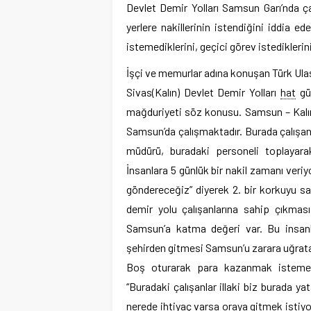
Devlet Demir Yolları Samsun Garı’nda ç
yerlere nakillerinin istendiğini iddia e
istemediklerini, geçici görev istediklerini 
İşçi ve memurlar adına konuşan Türk U
Sivas(Kalın) Devlet Demir Yolları
hat
güz
mağduriyeti söz konusu. Samsun – Kalın
Samsun’da çalışmaktadır. Burada çalışa
müdürü, buradaki personeli toplayarak
İnsanlara 5 günlük bir nakil zamanı veriyo
göndereceğiz” diyerek 2. bir korkuyu s
demir yolu çalışanlarına sahip çıkması
Samsun’a katma değeri var. Bu insanla
şehirden gitmesi Samsun’u zarara uğrata
Boş oturarak para kazanmak istemedi
“Buradaki çalışanlar illaki biz burada y
nerede ihtiyaç varsa oraya gitmek istiyo