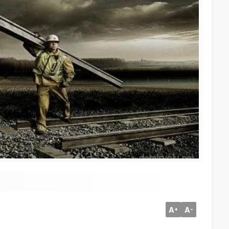
A
A
+
-