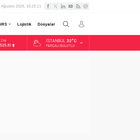
 Ağustos 2026, 10:20:22
HRS
Lojistik
Dosyalar
İSTANBUL
32°C
LTIN
.525,81
PARÇALI BULUTLU
İST
3.703,13
OLAR
7,5932
URO
5,0919