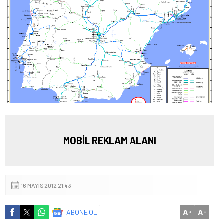
MOBİL REKLAM ALANI
16 MAYIS 2012 21:43
A
A
ABONE OL
+
-