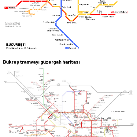
Bükreş tramvayı güzergah haritası