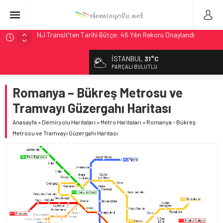
NJ Transit’ten Tarihi Bütçe: 46 Yılın Rekoru Onaylandı
Rocky Mountain, Güneş Enerjili Tesisten İlk Rayı Sevk Etti
AAR, MIT ve Berkeley Dahil 4 Üniversiteyle Araştırma
İSTANBUL
31°C
Konsorsiyumu Başlattı
PARÇALI BULUTLU
Long Beach Limanı’na 58 Milyon Dolarlık Yeşil Yatırım Ödülü
Romanya – Bükreş Metrosu ve
Madrid 6. Hat 2027’de Sürücüsüz: Kapasite %70 Artacak
Tramvayı Güzergahı Haritası
Anasayfa
»
Demiryolu Haritaları
»
Metro Haritaları
»
Romanya – Bükreş
Metrosu ve Tramvayı Güzergahı Haritası