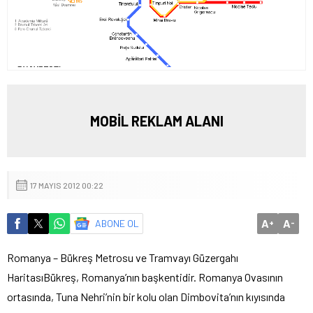
MOBİL REKLAM ALANI
17 MAYIS 2012 00:22
A
A
ABONE OL
+
-
Romanya – Bükreş Metrosu ve Tramvayı Güzergahı
Haritası
Bükreş, Romanya’nın başkentidir. Romanya Ovasının
ortasında, Tuna Nehri’nin bir kolu olan Dimbovita’nın kıyısında