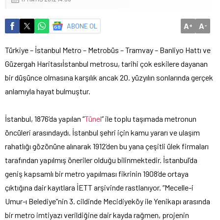
A
A
ABONE OL
+
-
Türkiye – İstanbul Metro – Metrobüs – Tramvay – Banliyo Hattı ve
Güzergah Haritası
İstanbul metrosu, tarihi çok eskilere dayanan
bir düşünce olmasına karşılık ancak 20. yüzyılın sonlarında gerçek
anlamıyla hayat bulmuştur.
İstanbul, 1876’da yapılan “
Tünel
” ile toplu taşımada metronun
öncüleri arasındaydı. İstanbul şehri için kamu yararı ve ulaşım
rahatlığı gözönüne alınarak 1912’den bu yana çeşitli ülek firmaları
tarafından yapılmış öneriler olduğu bilinmektedir. İstanbul’da
geniş kapsamlı bir metro yapılması fikrinin 1908’de ortaya
çıktığına dair kayıtlara İETT arşivinde rastlanıyor. “Mecelle-i
Umur-ı Belediye”nin 3. cildinde Mecidiyeköy ile Yenikapı arasında
bir metro imtiyazı verildiğine dair kayda rağmen, projenin