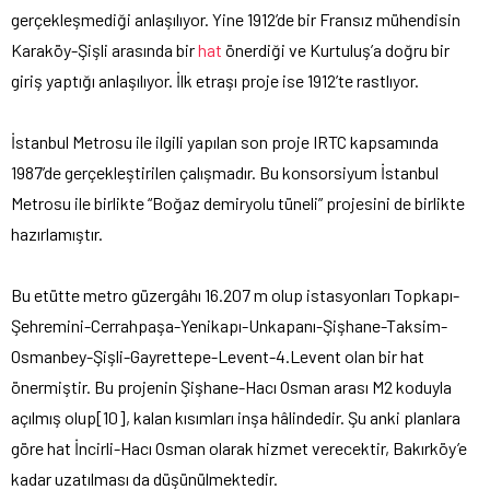
gerçekleşmediği anlaşılıyor. Yine 1912’de bir Fransız mühendisin
Karaköy-Şişli arasında bir
hat
önerdiği ve Kurtuluş’a doğru bir
giriş yaptığı anlaşılıyor. İlk etraşı proje ise 1912’te rastlıyor.
İstanbul Metrosu ile ilgili yapılan son proje IRTC kapsamında
1987’de gerçekleştirilen çalışmadır. Bu konsorsiyum İstanbul
Metrosu ile birlikte “Boğaz demiryolu tüneli” projesini de birlikte
hazırlamıştır.
Bu etütte metro güzergâhı 16.207 m olup istasyonları Topkapı-
Şehremini-Cerrahpaşa-Yenikapı-Unkapanı-Şişhane-Taksim-
Osmanbey-Şişli-Gayrettepe-Levent-4.Levent olan bir hat
önermiştir. Bu projenin Şişhane-Hacı Osman arası M2 koduyla
açılmış olup[10], kalan kısımları inşa hâlindedir. Şu anki planlara
göre hat İncirli-Hacı Osman olarak hizmet verecektir, Bakırköy’e
kadar uzatılması da düşünülmektedir.