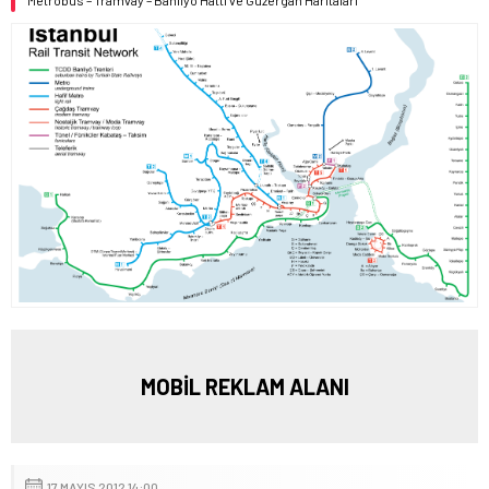
Metrobüs – Tramvay – Banliyo Hattı ve Güzergah Haritaları
MOBİL REKLAM ALANI
17 MAYIS 2012 14:00