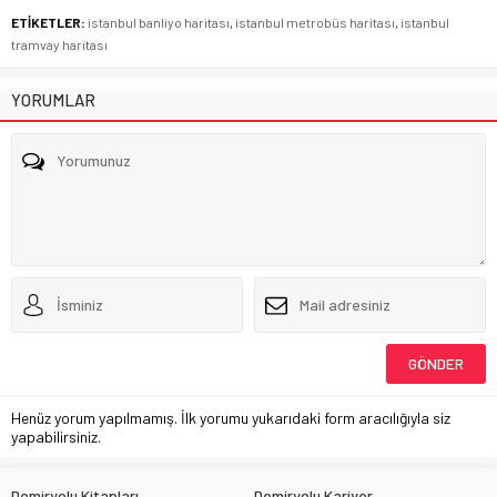
ETİKETLER:
istanbul banliyo haritası
,
istanbul metrobüs haritası
,
istanbul
tramvay haritası
YORUMLAR
Henüz yorum yapılmamış. İlk yorumu yukarıdaki form aracılığıyla siz
yapabilirsiniz.
Demiryolu Kitapları
Demiryolu Kariyer