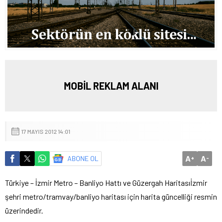
MOBİL REKLAM ALANI
17 MAYIS 2012 14:01
A
A
ABONE OL
+
-
Türkiye – İzmir Metro – Banliyo Hattı ve Güzergah Haritası
İzmir
şehri metro/tramvay/banliyo haritası için harita güncelliği resmin
üzerindedir.