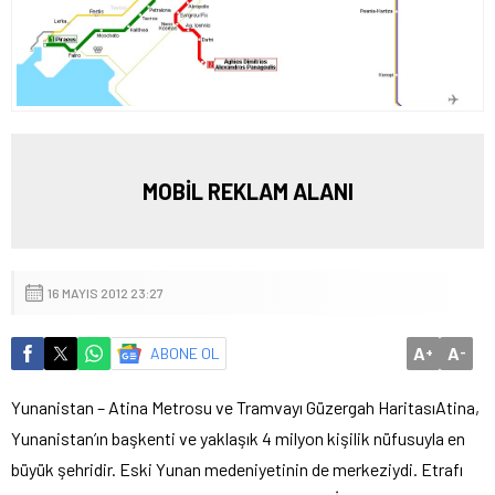
MOBİL REKLAM ALANI
16 MAYIS 2012 23:27
A
A
ABONE OL
+
-
Yunanistan – Atina Metrosu ve Tramvayı Güzergah Haritası
Atina,
Yunanistan’ın başkenti ve yaklaşık 4 milyon kişilik nüfusuyla en
büyük şehridir. Eski Yunan medeniyetinin de merkeziydi. Etrafı