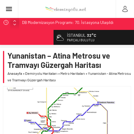
DB Modernizasyon Programı: 70. İstasyona Ulaşıldı
GB Railfreight İngiltere’de Lider, Class 99’lar 2026’da Yolda
İSTANBUL
32°C
İngiltere Demiryolunda Tarihi Entegrasyon: GBR Anglia
PARÇALI BULUTLU
Resmen Başladı
Yunanistan – Atina Metrosu ve
Malezya Havayolları, TGV ile 28 Fransız Şehrine Tek Bilet
Tramvayı Güzergah Haritası
Ukrayna’da Yolcu Trenine İHA Saldırısı: Zamanında Tahliye
Faciayı Önledi
Anasayfa
»
Demiryolu Haritaları
»
Metro Haritaları
»
Yunanistan – Atina Metrosu
ve Tramvayı Güzergah Haritası