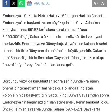
A
A
ABONE OL
+
-
Endonezya – Cakarta Metro Hattı ve Güzergah Haritası
Cakarta,
Endonezya’nın başkenti ve en büyük şehridir. Cava Adası’nın
kuzeybatısında 661,52 km² alana kurulu olup, nüfusu
8.490.000’dir.[1] Cakarta ülkenin ekonomik, kültürel ve siyasi
merkezidir. Endonezya ve Güneydoğu Asya’nın en kalabalık şehri
olmakla birlikte Dünya’nın da onikinci en büyük şehridir. Cakarta
ismi Sanskritçe bir kelime olan “Cayakarta”‘dan gelmekte olup;
“muzafferiyet” veya “zafer” anlamlarına gelir.
Dördüncü yüzyılda kurulduktan sonra şehir Sunda krallığının
önemli bir ticaret limanı haline geldi. Hollanda Hindistan’ı
kolonisinin de başkentliğini yaptı. İkinci Dünya Savaşı’ndan sonra
Endonezya’nın bağımsızlığını ilan etmesiyle ülkenin başkenti oldu.
Önceki isimleri sırasıyla Sunda Kelapa (397–1527), Jayakarta