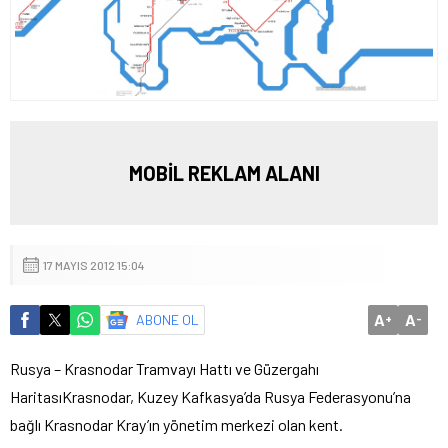
MOBİL REKLAM ALANI
17 MAYIS 2012 15:04
A
A
ABONE OL
+
-
Rusya – Krasnodar Tramvayı Hattı ve Güzergahı
Haritası
Krasnodar, Kuzey Kafkasya’da Rusya Federasyonu’na
bağlı Krasnodar Kray’ın yönetim merkezi olan kent.