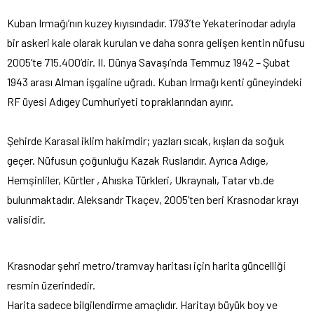
Kuban Irmağı’nın kuzey kıyısındadır. 1793’te Yekaterinodar adıyla
bir askeri kale olarak kurulan ve daha sonra gelişen kentin nüfusu
2005’te 715.400’dir. II. Dünya Savaşı’nda Temmuz 1942 – Şubat
1943 arası Alman işgaline uğradı. Kuban Irmağı kenti güneyindeki
RF üyesi Adıgey Cumhuriyeti topraklarından ayırır.
Şehirde Karasal iklim hakimdir; yazları sıcak, kışları da soğuk
geçer. Nüfusun çoğunluğu Kazak Ruslarıdır. Ayrıca Adıge,
Hemşinliler, Kürtler , Ahıska Türkleri, Ukraynalı, Tatar vb.de
bulunmaktadır. Aleksandr Tkaçev, 2005’ten beri Krasnodar krayı
valisidir.
Krasnodar şehri metro/tramvay haritası için harita güncelliği
resmin üzerindedir.
Harita sadece bilgilendirme amaçlıdır. Haritayı büyük boy ve