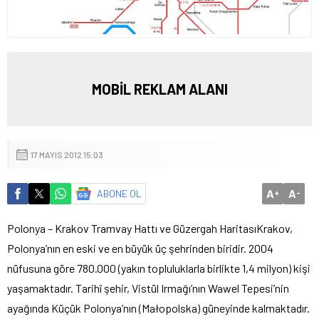
MOBİL REKLAM ALANI
17 MAYIS 2012 15:03
A
A
ABONE OL
+
-
Polonya – Krakov Tramvay Hattı ve Güzergah Haritası
Krakov,
Polonya’nın en eski ve en büyük üç şehrinden biridir. 2004
nüfusuna göre 780.000 (yakın topluluklarla birlikte 1,4 milyon) kişi
yaşamaktadır. Tarihî şehir, Vistül Irmağı’nın Wawel Tepesi’nin
ayağında Küçük Polonya’nın (Małopolska) güneyinde kalmaktadır.