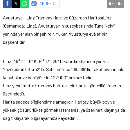
A
A
ABONE OL
+
-
Avusturya – Linz Tramvay Hattı ve Güzergah Haritası
Linz
(Osmanlıca: Linç), Avusturya’nın kuzeybatısında Tuna Nehri
yanında yer alan bir şehirdir. Yukarı Avusturya eyâletinin
başkentidir.
Linz, 48° 18′ 11″ K, 14° 17′ 26″ D koordinatlarında yer alır.
Yüzölçümü 96 km2’dir. Şehir nüfusu 188.968’dir, fakat civarındaki
kasabalar ve banliyölerle 407.000’i bulmaktadır.
Linz şehri metro/tramvay haritası için harita güncelliği resmin
üzerindedir.
Harita sadece bilgilendirme amaçlıdır. Haritayı büyük boy ve
yüksek çözünürlükte görmek isterseniz, ya üzerine tıklayın ya da
sağ tıklayarak bilgisayarınıza kaydedin..