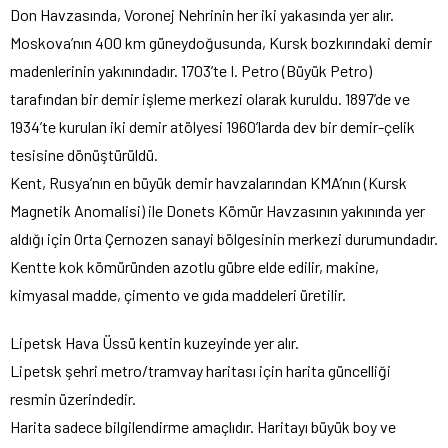
Don Havzasında, Voronej Nehrinin her iki yakasında yer alır.
Moskova’nın 400 km güneydoğusunda, Kursk bozkırındaki demir
madenlerinin yakınındadır. 1703’te I. Petro (Büyük Petro)
tarafından bir demir işleme merkezi olarak kuruldu. 1897’de ve
1934’te kurulan iki demir atölyesi 1960’larda dev bir demir-çelik
tesisine dönüştürüldü.
Kent, Rusya’nın en büyük demir havzalarından KMA’nın (Kursk
Magnetik Anomalisi) ile Donets Kömür Havzasının yakınında yer
aldığı için Orta Çernozen sanayi bölgesinin merkezi durumundadır.
Kentte kok kömüründen azotlu gübre elde edilir, makine,
kimyasal madde, çimento ve gıda maddeleri üretilir.
Lipetsk Hava Üssü kentin kuzeyinde yer alır.
Lipetsk şehri metro/tramvay haritası için harita güncelliği
resmin üzerindedir.
Harita sadece bilgilendirme amaçlıdır. Haritayı büyük boy ve