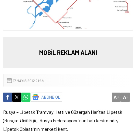
MOBİL REKLAM ALANI
17 MAYIS 2012 21:44
A
A
ABONE OL
+
-
Rusya – Lipetsk Tramvay Hattı ve Güzergah Haritası
Lipetsk
(Rusça: Липецк), Rusya Federasyonu’nun batı kesiminde,
Lipetsk Oblastı’nın merkezi kent.