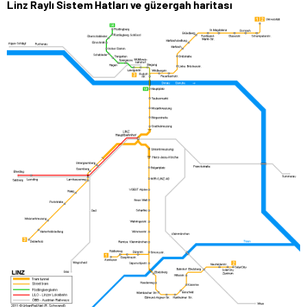
Linz Raylı Sistem Hatları
ve güzergah haritası