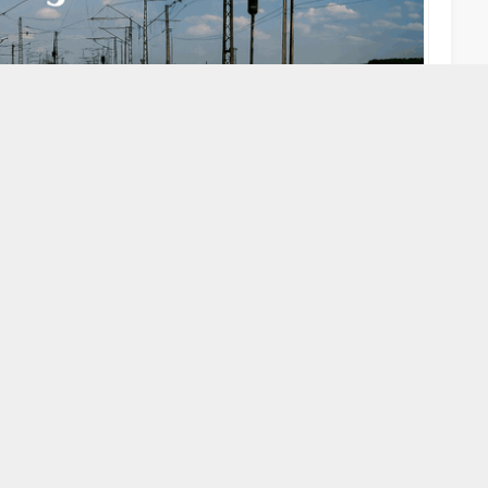
A
A
+
-
itabının yazarı Doç. Dr. Mızrak:- “YHT sağladığı hızlı ulaşım
eniden şekillendirecek ve şehirler arası hiyerarşik sıralamayı
omi Üzerine Ekisi” kitabının yazarı Doç. Dr. Zekeriya Mızrak,