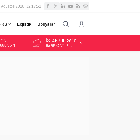
 Ağustos 2026, 12:17:53
HRS
Lojistik
Dosyalar
İSTANBUL
29°C
LTIN
.660,55
HAFIF YAĞMURLU
İST
3.779,39
OLAR
,7111
URO
5,1881