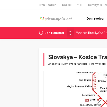
Tren Saatleri
Sözlük
YHT
Demiryolu Har
Demiryolcu
Son Haberler
Wabtec Brezilya’da 1
ABD’de CREATE Program
Ukrayna’da Yolcu Tren
DB Modernizasyon Pro
Slovakya – Kosice Tra
Utah’ta 31 Milyon Dolar
Anasayfa
»
Demiryolu Haritaları
»
Tramvay Hari