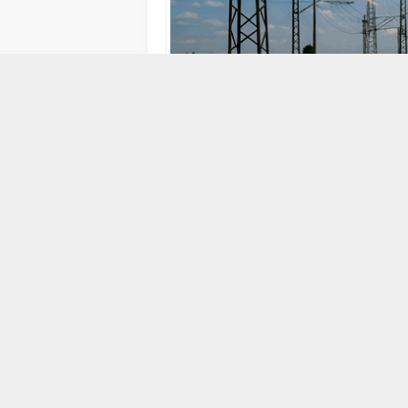
17 MAYIS 2012 15:00
ABONE OL
YHT’nin Bölgesel Ekonomi Üzerine Ekisi” k
imkanlarıyla şehirlerin mevcut yapısını y
değiştirecek”
Yüksek Hızlı Tren’in (YHT) Bölgesel Ekon