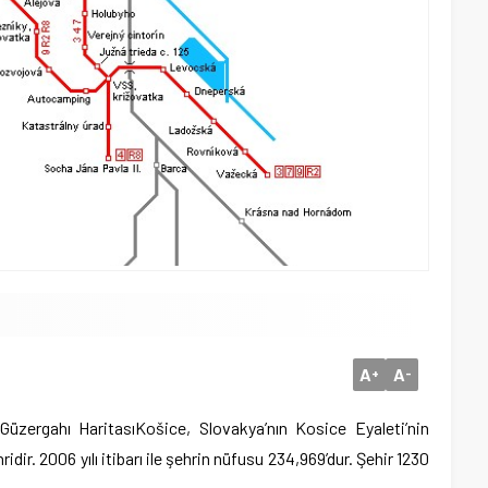
A
A
+
-
üzergahı Haritası
Košice, Slovakya’nın Kosice Eyaleti’nin
dir. 2006 yılı itibarı ile şehrin nüfusu 234,969’dur. Şehir 1230