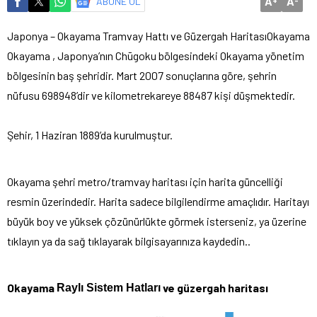
A
A
ABONE OL
+
-
Japonya – Okayama Tramvay Hattı ve Güzergah Haritası
Okayama
Okayama , Japonya’nın Chūgoku bölgesindeki Okayama yönetim
bölgesinin baş şehridir. Mart 2007 sonuçlarına göre, şehrin
nüfusu 698948’dir ve kilometrekareye 88487 kişi düşmektedir.
Şehir, 1 Haziran 1889’da kurulmuştur.
Okayama şehri metro/tramvay haritası için harita güncelliği
resmin üzerindedir. Harita sadece bilgilendirme amaçlıdır. Haritayı
büyük boy ve yüksek çözünürlükte görmek isterseniz, ya üzerine
tıklayın ya da sağ tıklayarak bilgisayarınıza kaydedin..
Okayama
ve güzergah haritası
Raylı Sistem Hatları