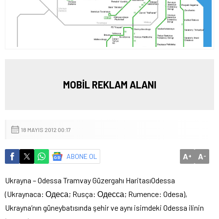
MOBİL REKLAM ALANI
18 MAYIS 2012 00:17
A
A
ABONE OL
+
-
Ukrayna – Odessa Tramvay Güzergahı Haritası
Odessa
(Ukraynaca: Одеса; Rusça: Одесса; Rumence: Odesa),
Ukrayna’nın güneybatısında şehir ve aynı isimdeki Odessa ilinin