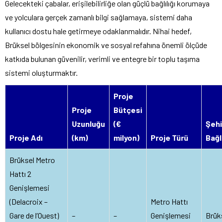
Gelecekteki çabalar, erişilebilirliğe olan güçlü bağlılığı korumaya
ve yolculara gerçek zamanlı bilgi sağlamaya, sistemi daha
kullanıcı dostu hale getirmeye odaklanmalıdır. Nihai hedef,
Brüksel bölgesinin ekonomik ve sosyal refahına önemli ölçüde
katkıda bulunan güvenilir, verimli ve entegre bir toplu taşıma
sistemi oluşturmaktır.
Proje
Proje
Bütçesi
Uzunluğu
(€
Şehi
Proje Adı
(km)
milyon)
Proje Türü
Bağl
Brüksel Metro
Hattı 2
Genişlemesi
(Delacroix –
Metro Hattı
Gare de l’Ouest)
–
–
Genişlemesi
Brük