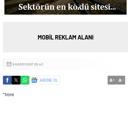
MOBİL REKLAM ALANI
6 KASIM 2007 05:42
A
A
ABONE OL
+
-
“`html