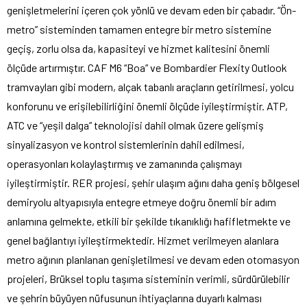
genişletmelerini içeren çok yönlü ve devam eden bir çabadır. “Ön-
metro” sisteminden tamamen entegre bir metro sistemine
geçiş, zorlu olsa da, kapasiteyi ve hizmet kalitesini önemli
ölçüde artırmıştır. CAF M6 “Boa” ve Bombardier Flexity Outlook
tramvayları gibi modern, alçak tabanlı araçların getirilmesi, yolcu
konforunu ve erişilebilirliğini önemli ölçüde iyileştirmiştir. ATP,
ATC ve “yeşil dalga” teknolojisi dahil olmak üzere gelişmiş
sinyalizasyon ve kontrol sistemlerinin dahil edilmesi,
operasyonları kolaylaştırmış ve zamanında çalışmayı
iyileştirmiştir. RER projesi, şehir ulaşım ağını daha geniş bölgesel
demiryolu altyapısıyla entegre etmeye doğru önemli bir adım
anlamına gelmekte, etkili bir şekilde tıkanıklığı hafifletmekte ve
genel bağlantıyı iyileştirmektedir. Hizmet verilmeyen alanlara
metro ağının planlanan genişletilmesi ve devam eden otomasyon
projeleri, Brüksel toplu taşıma sisteminin verimli, sürdürülebilir
ve şehrin büyüyen nüfusunun ihtiyaçlarına duyarlı kalması