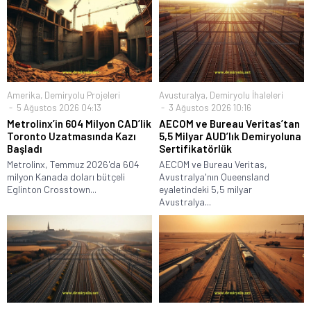
Amerika
,
Demiryolu Projeleri
Avusturalya
,
Demiryolu İhaleleri
5 Ağustos 2026 04:13
3 Ağustos 2026 10:16
Metrolinx’in 604 Milyon CAD’lik
AECOM ve Bureau Veritas’tan
Toronto Uzatmasında Kazı
5,5 Milyar AUD’lık Demiryoluna
Başladı
Sertifikatörlük
Metrolinx, Temmuz 2026'da 604
AECOM ve Bureau Veritas,
milyon Kanada doları bütçeli
Avustralya'nın Queensland
Eglinton Crosstown...
eyaletindeki 5,5 milyar
Avustralya...