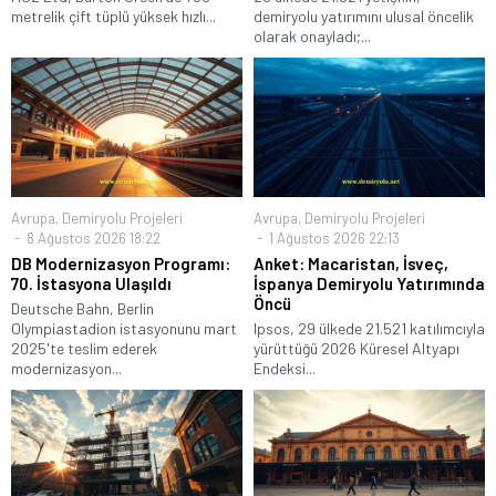
metrelik çift tüplü yüksek hızlı...
demiryolu yatırımını ulusal öncelik
olarak onayladı;...
Avrupa
,
Demiryolu Projeleri
Avrupa
,
Demiryolu Projeleri
8 Ağustos 2026 18:22
1 Ağustos 2026 22:13
DB Modernizasyon Programı:
Anket: Macaristan, İsveç,
70. İstasyona Ulaşıldı
İspanya Demiryolu Yatırımında
Öncü
Deutsche Bahn, Berlin
Olympiastadion istasyonunu mart
Ipsos, 29 ülkede 21.521 katılımcıyla
2025'te teslim ederek
yürüttüğü 2026 Küresel Altyapı
modernizasyon...
Endeksi...