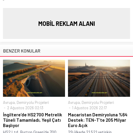
“`
MOBİL REKLAM ALANI
BENZER KONULAR
Avrupa
,
Demiryolu Projeleri
Avrupa
,
Demiryolu Projeleri
2 Ağustos 2026 02:13
1 Ağustos 2026 22:17
İngiltere’de HS2 700 Metrelik
Macaristan Demiryoluna %64
Tüneli Tamamladı, Yeşil Çatı
Destek: TEN-T’te 205 Milyar
Başlıyor
Euro Açık
HS2 Ltd, Burton Green'de 700
29 ülkede 21.521 yetişkin,