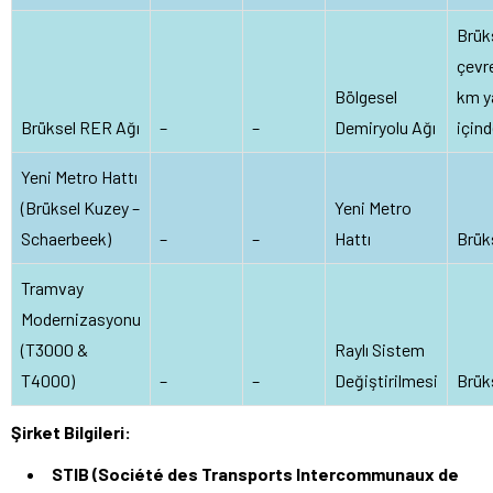
Brük
çevr
Bölgesel
km y
Brüksel RER Ağı
–
–
Demiryolu Ağı
içind
Yeni Metro Hattı
(Brüksel Kuzey –
Yeni Metro
Schaerbeek)
–
–
Hattı
Brük
Tramvay
Modernizasyonu
(T3000 &
Raylı Sistem
T4000)
–
–
Değiştirilmesi
Brük
Şirket Bilgileri:
STIB (Société des Transports Intercommunaux de