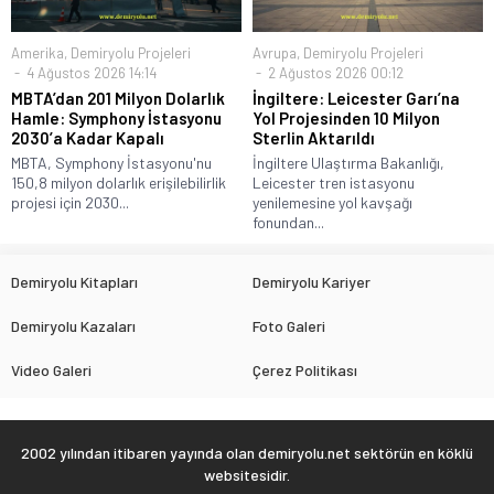
Amerika
,
Demiryolu Projeleri
Avrupa
,
Demiryolu Projeleri
4 Ağustos 2026 14:14
2 Ağustos 2026 00:12
MBTA’dan 201 Milyon Dolarlık
İngiltere: Leicester Garı’na
Hamle: Symphony İstasyonu
Yol Projesinden 10 Milyon
2030’a Kadar Kapalı
Sterlin Aktarıldı
MBTA, Symphony İstasyonu'nu
İngiltere Ulaştırma Bakanlığı,
150,8 milyon dolarlık erişilebilirlik
Leicester tren istasyonu
projesi için 2030...
yenilemesine yol kavşağı
fonundan...
Demiryolu Kitapları
Demiryolu Kariyer
Demiryolu Kazaları
Foto Galeri
Video Galeri
Çerez Politikası
2002 yılından itibaren yayında olan demiryolu.net sektörün en köklü
websitesidir.