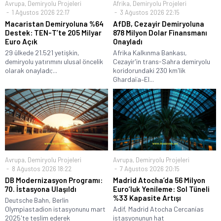
Avrupa
,
Demiryolu Projeleri
Afrika
,
Demiryolu Projeleri
1 Ağustos 2026 22:17
3 Ağustos 2026 22:15
Macaristan Demiryoluna %64
AfDB, Cezayir Demiryoluna
Destek: TEN-T’te 205 Milyar
878 Milyon Dolar Finansmanı
Euro Açık
Onayladı
29 ülkede 21.521 yetişkin,
Afrika Kalkınma Bankası,
demiryolu yatırımını ulusal öncelik
Cezayir'in trans-Sahra demiryolu
olarak onayladı;...
koridorundaki 230 km'lik
Ghardaïa–El...
Avrupa
,
Demiryolu Projeleri
Avrupa
,
Demiryolu Projeleri
8 Ağustos 2026 18:22
7 Ağustos 2026 20:15
DB Modernizasyon Programı:
Madrid Atocha’da 56 Milyon
70. İstasyona Ulaşıldı
Euro’luk Yenileme: Sol Tüneli
%33 Kapasite Artışı
Deutsche Bahn, Berlin
Olympiastadion istasyonunu mart
Adif, Madrid Atocha Cercanías
2025'te teslim ederek
istasyonunun hat