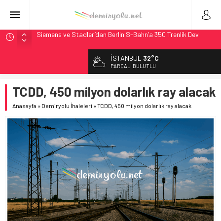
Siemens ve Stadler’dan Berlin S-Bahn’a 350 Trenlik Dev
Sözleşme
Japonya Maglev Onayı: Bütçe 11 Trilyon Yen, Hedef 2036
İSTANBUL
32°C
Toronto Metrosu’nda Kapasite %40 Artıyor: Hitachi Rail
PARÇALI BULUTLU
İmzaladı
Metrolinx’in 604 Milyon CAD’lik Toronto Uzatmasında Kazı
TCDD, 450 milyon dolarlık ray alacak
Başladı
Anasayfa
»
Demiryolu İhaleleri
»
TCDD, 450 milyon dolarlık ray alacak
Hitachi Rail’den Toronto’ya: %40 Kapasite Artışı Getiren
CBTC Anlaşması