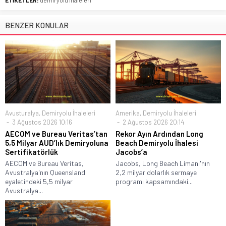
BENZER KONULAR
Avusturalya
,
Demiryolu İhaleleri
Amerika
,
Demiryolu İhaleleri
3 Ağustos 2026 10:16
2 Ağustos 2026 20:14
AECOM ve Bureau Veritas’tan
Rekor Ayın Ardından Long
5,5 Milyar AUD’lık Demiryoluna
Beach Demiryolu İhalesi
Sertifikatörlük
Jacobs’a
AECOM ve Bureau Veritas,
Jacobs, Long Beach Limanı'nın
Avustralya'nın Queensland
2,2 milyar dolarlık sermaye
eyaletindeki 5,5 milyar
programı kapsamındaki...
Avustralya...