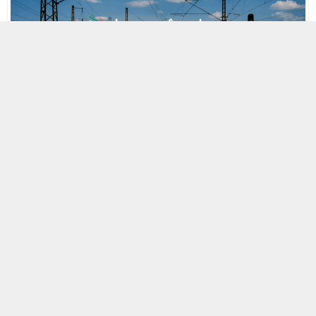
MOBİL REKLAM ALANI
25 EYLÜL 2007 22:27
A
A
ABONE OL
+
-
Ankara’nın Polatlı İlçesi yakınlarındaki bir hemzemin geçitte