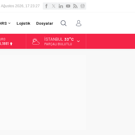
 Ağustos 2026, 17:23:28
HRS
Lojistik
Dosyalar
İSTANBUL
33°C
LTIN
.660,55
PARÇALI BULUTLU
İST
3.779,39
OLAR
,7111
URO
5,1881