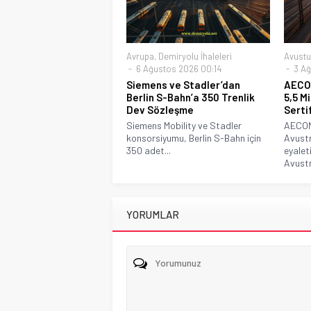
Avrupa
,
Demiryolu İhaleleri
Avustu
6 Ağustos 2026 00:14
3 Ağ
Siemens ve Stadler’dan
AECOM
Berlin S-Bahn’a 350 Trenlik
5,5 M
Dev Sözleşme
Serti
Siemens Mobility ve Stadler
AECOM 
konsorsiyumu, Berlin S-Bahn için
Avustr
350 adet...
eyalet
Avustr
YORUMLAR