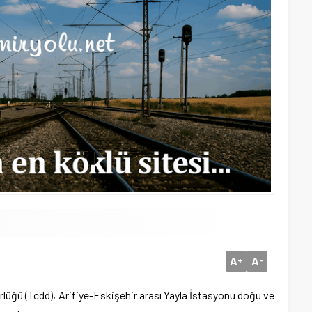
A
A
+
-
rlüğü (Tcdd), Arifiye-Eskişehir arası Yayla İstasyonu doğu ve