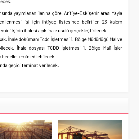
decek.
ında yayımlanan ilanına göre, Arifiye-Eskişehir arası Yayla
nilenmesi işi için ihtiyaç listesinde belirtilen 23 kalem
ni işinin ihalesi açık ihale usulü gerçekleştirilecek.
acak. İhale dokümanı Tcdd İşletmesi 1. Bölge Müdürlüğü Mal ve
ecek. İhale dosyası TCDD İşletmesi 1. Bölge Mali İşler
 bedelle temin edilebilecek.
ında geçici teminat verilecek.