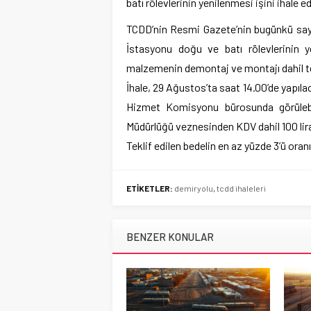
batı rölevlerinin yenilenmesi işini ihale e
TCDD’nin Resmi Gazete’nin bugünkü sayıs
İstasyonu doğu ve batı rölevlerinin ye
malzemenin demontaj ve montajı dahil temi
İhale, 29 Ağustos’ta saat 14.00’de yapıl
Hizmet Komisyonu bürosunda görülebil
Müdürlüğü veznesinden KDV dahil 100 lira
Teklif edilen bedelin en az yüzde 3’ü oran
ETİKETLER:
demiryolu
,
tcdd ihaleleri
BENZER KONULAR