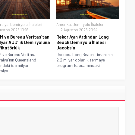
ralya
,
Demiryolu İhaleleri
Amerika
,
Demiryolu İhaleleri
ustos 2026 10:16
2 Ağustos 2026 20:14
 ve Bureau Veritas’tan
Rekor Ayın Ardından Long
ilyar AUD’lık Demiryoluna
Beach Demiryolu İhalesi
fikatörlük
Jacobs’a
ve Bureau Veritas,
Jacobs, Long Beach Limanı'nın
alya'nın Queensland
2,2 milyar dolarlık sermaye
indeki 5,5 milyar
programı kapsamındaki...
alya...