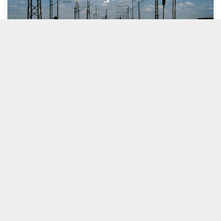
MOBİL REKLAM ALANI
15 OCAK 2001 00:52
A
A
ABONE OL
+
-
Norveç’teki tren faciasında, iki trenin çarpışacağının bilindiği
ama telsiz kargaşasından dolayı önlenemediği ortaya