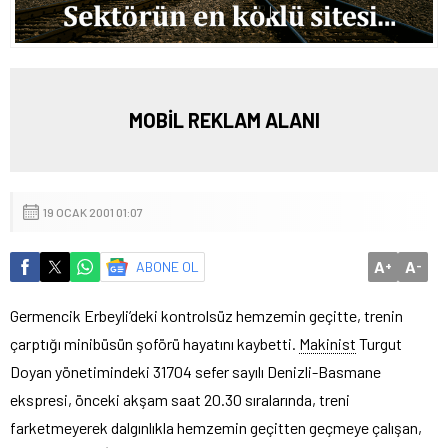
MOBİL REKLAM ALANI
19 OCAK 2001 01:07
A
A
ABONE OL
+
-
Germencik Erbeyli’deki kontrolsüz hemzemin geçitte, trenin
çarptığı minibüsün şoförü hayatını kaybetti.
Makinist
Turgut
Doyan yönetimindeki 31704 sefer sayılı Denizli-Basmane
ekspresi, önceki akşam saat 20.30 sıralarında, treni
farketmeyerek dalgınlıkla hemzemin geçitten geçmeye çalışan,