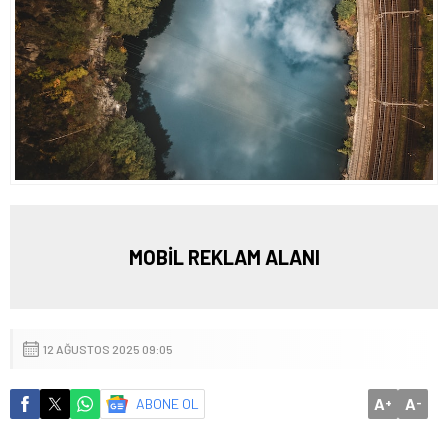
MOBİL REKLAM ALANI
12 AĞUSTOS 2025 09:05
A
A
ABONE OL
+
-