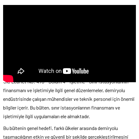
UIC Leaflet No: 470 – Bölüm 4 – İşletme – Sınır istasyonlarının
finansmanı ve işletimiyle ilgili genel düzenlemeler, demiryolu
endüstrisinde çalışan mühendisler ve teknik personel için önemli
bilgiler içerir. Bu bülten, sınır istasyonlarının finansmanı ve
işletimiyle ilgili uygulamaları ele almaktadır.
Bu bültenin genel hedefi, farklı ülkeler arasında demiryolu
taşımacılığının etkin ve güvenli bir şekilde gerçekleştirilmesini