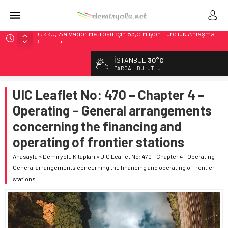
CRRC, Salvador Metrosu İçin 83,9 Milyon Euro’luk Anlaşma
İmzaladı
Fortescue ile Knorr-Bremse’den 99 Milyon Euro’luk
Sinyalizasyon Anlaşması
İSTANBUL
30°C
PARÇALI BULUTLU
Stadler, Austin’e 21 CITYLINK Hafif Raylı Aracı Tedarik
Edecek
UIC Leaflet No: 470 – Chapter 4 –
9,9 Milyar Dolarlık Mor Hat’ta Tel Testleri Başladı
Operating – General arrangements
Utah’ta 31 Milyon Dolarlık Proje Trafik Çilesini Bitiriyor
concerning the financing and
operating of frontier stations
Anasayfa
»
Demiryolu Kitapları
»
UIC Leaflet No: 470 – Chapter 4 – Operating –
General arrangements concerning the financing and operating of frontier
stations