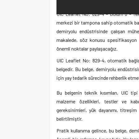
UIC Leaflet No: 829-4 – Bölüm 8 – Tekni
merkezi bir tampona sahip otomatik bağla
demiryolu endüstrisinde çalışan mühe
makalede, söz konusu spesifikasyon ha
önemli noktalar paylaşacağız.
UIC Leaflet No: 829-4, otomatik bağlant
belgedir. Bu belge, demiryolu endüstris
için yay tedarik sürecinde rehberlik etme
Bu belgenin teknik kısımları, UIC tip
malzeme özellikleri, testler ve kabu
gereksinimleri, yük dayanımı, titreşim 
belirtilmiştir.
Pratik kullanıma gelince, bu belge, dem