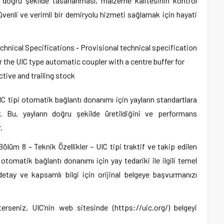
ın doğru şekilde tasarlanması, malzeme kalitesinin kontrol
üvenli ve verimli bir demiryolu hizmeti sağlamak için hayati
IC tipi otomatik bağlantı donanımı için yayların standartlara
r. Bu, yayların doğru şekilde üretildiğini ve performans
.
lüm 8 – Teknik Özellikler – UIC tipi traktif ve takip edilen
tomatik bağlantı donanımı için yay tedariki ile ilgili temel
detay ve kapsamlı bilgi için orijinal belgeye başvurmanızı
erseniz, UIC’nin web sitesinde (https://uic.org/) belgeyi