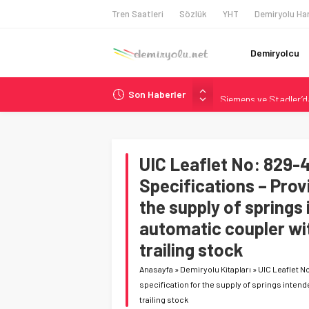
Tren Saatleri
Sözlük
YHT
Demiryolu Har
Demiryolcu
Son Haberler
Siemens ve Stadler’d
Japonya Maglev Onayı
Toronto Metrosu’nda 
Metrolinx’in 604 Mily
UIC Leaflet No: 829-4
Alstom ve Siemens’te
Specifications – Provi
the supply of springs 
automatic coupler wit
trailing stock
Anasayfa
»
Demiryolu Kitapları
»
UIC Leaflet No
specification for the supply of springs intende
trailing stock