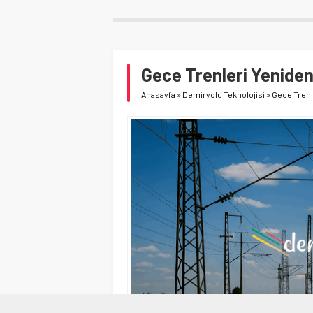
Gece Trenleri Yenide
Anasayfa
»
Demiryolu Teknolojisi
»
Gece Trenl