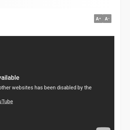
A
A
+
-