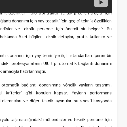
k Özellikler – UIC tipi traktif ve takip edilen araçlar için
ntı donanımı için yay tedariki için geçici teknik özellikler,
ndisler ve teknik personel için önemli bir belgedir. Bu
kkında özet bilgiler, teknik detaylar, pratik kullanım ve
ı donanımı için yay teminiyle ilgili standartları içeren bir
indeki profesyonellerin UIC tipi otomatik bağlantı donanımı
k amacıyla hazırlanmıştır.
i otomatik bağlantı donanımına yönelik yayların tasarımı,
l kriterleri gibi konuları kapsar. Yayların performans
toleransları ve diğer teknik ayrıntılar bu spesifikasyonda
iryolu taşımacılığındaki mühendisler ve teknik personel için