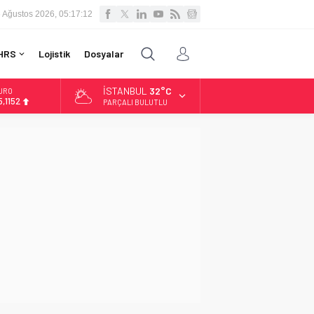
 Ağustos 2026, 05:17:13
HRS
Lojistik
Dosyalar
İSTANBUL
32°C
LTIN
.529,72
PARÇALI BULUTLU
İST
3.703,13
OLAR
7,5844
URO
5,1152