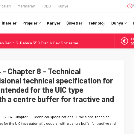
itaları
Marmaray
TCDD
Künye
6
İhaleler
Projeler
Kariyer
Şirketler
Teknoloji
Dünya
A
an Berlin S-Bahn’a 350 Trenlik Dev Sözleşme
6
: Bütçe 11 Trilyon Yen, Hedef 2036
B
1
Kapasite %40 Artıyor: Hitachi Rail İmzaladı
on CAD’lik Toronto Uzatmasında Kazı Başladı
 – Chapter 8 – Technical
D
4
n São Paulo’da Çifte Sinyal Hamlesi
sional technical specification for
E
intended for the UIC type
5
h a centre buffer for tractive and
: 829-4 – Chapter 8 – Technical Specifications – Provisional technical
d for the UIC type automatic coupler with a centre buffer for tractive and