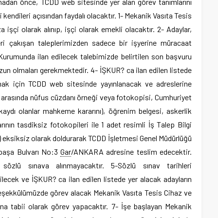
dan önce, TCDD web sitesinde yer alan görev tanımlarını
 kendileri açısından faydalı olacaktır. 1- Mekanik Vasıta Tesis
işçi olarak alınıp, işçi olarak emekli olacaktır. 2- Adaylar,
ri çakışan taleplerimizden sadece bir işyerine müracaat
 Kurumunda ilan edilecek talebimizde belirtilen son başvuru
mezun olmaları gerekmektedir. 4- İŞKUR? ca ilan edilen listede
lmak için TCDD web sitesinde yayınlanacak ve adreslerine
ler arasında nüfus cüzdanı örneği veya fotokopisi, Cumhuriyet
il kaydı olanlar mahkeme kararını), öğrenim belgesi, askerlik
rının tasdiksiz fotokopileri ile 1 adet resimli İş Talep Bilgi
) eksiksiz olarak doldurarak TCDD İşletmesi Genel Müdürlüğü
tpaşa Bulvarı No:3
Gar
/ANKARA adresine teslim edecektir.
sözlü sınava alınmayacaktır. 5-Sözlü sınav tarihleri
ecek ve İŞKUR? ca ilan edilen listede yer alacak adayların
-Teşekkülümüzde görev alacak Mekanik Vasıta Tesis Cihaz ve
una tabii olarak görev yapacaktır. 7- İşe başlayan Mekanik