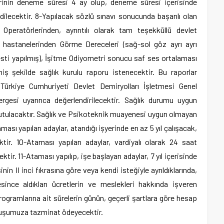
rinin deneme süresi 4 ay olup, deneme süresi içerisinde
dilecektir. 8-Yapılacak sözlü sınavı sonucunda başarılı olan
peratörlerinden, ayrıntılı olarak tam teşekküllü devlet
 hastanelerinden Görme Dereceleri (sağ-sol göz ayrı ayrı
testi yapılmış), İşitme Odiyometri sonucu saf ses ortalaması
miş şekilde sağlık kurulu raporu istenecektir. Bu raporlar
Türkiye Cumhuriyeti Devlet Demiryolları İşletmesi Genel
gesi uyarınca değerlendirilecektir. Sağlık durumu uygun
utulacaktır. Sağlık ve Psikoteknik muayenesi uygun olmayan
ası yapılan adaylar, atandığı işyerinde en az 5 yıl çalışacak,
tir. 10-Ataması yapılan adaylar, vardiyalı olarak 24 saat
ktir. 11-Ataması yapılıp, işe başlayan adaylar, 7 yıl içerisinde
in II inci fıkrasına göre veya kendi isteğiyle ayrıldıklarında,
since aldıkları ücretlerin ve meslekleri hakkında işveren
rogramlarına ait sürelerin günün, geçerli şartlara göre hesap
uluşumuza tazminat ödeyecektir.