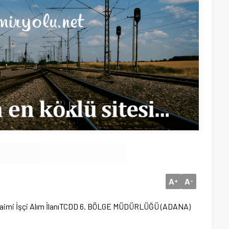
A
A
+
-
mi İşçi Alım İlanı
TCDD 6. BÖLGE MÜDÜRLÜĞÜ (ADANA)