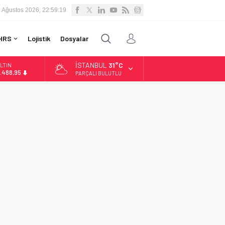
 Ağustos 2026, 22:59:20
HRS
Lojistik
Dosyalar
İSTANBUL
31°C
LTIN
.488,95
PARÇALI BULUTLU
İST
3.798,82
OLAR
7,5939
URO
4,9646