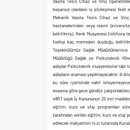
Vasıta Tesis Cihaz ve Vinç Operatörle
başarısız olanların iş sözleşmesi fesh e
Mekanik Vasıta Tesis Cihaz ve Vinç O
hastanelerinden veya resmi üniversite
belirtilmiş), Renk Muayenesi (ishihora 
fısıltıyı kaç metreden duyduğu belirtil
Teşekkülümüz Sağlık Müdürlüklerince 
Müdürlüğü Sağlık ve Psikoteknik Yöner
adaylar Psikoteknik muayenesine tabi t
adayların ataması yapılmayacaktır. 9-Atam
bu süre içerisinde nakil isteyemeyecek
esasına göre gece gündüz çalıştırılabilece
4857 sayılı İş Kanununun 25 inci maddesin
eğitim, kurs ve staj programları süre
tarafından verilen eğitim, kurs ve staj p
edilecek maliyetinin ½ si tutarında Kur