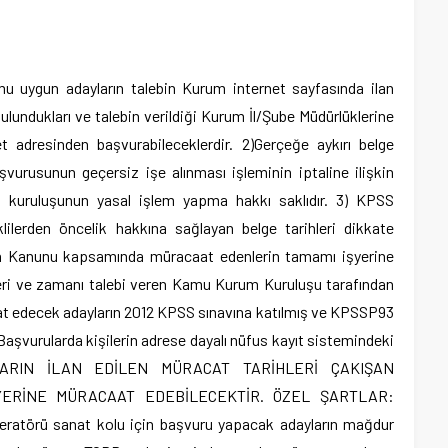
 uygun adayların talebin Kurum internet sayfasında ilan
 bulundukları ve talebin verildiği Kurum İl/Şube Müdürlüklerine
t adresinden başvurabileceklerdir. 2)Gerçeğe aykırı belge
vurusunun geçersiz işe alınması işleminin iptaline ilişkin
kuruluşunun yasal işlem yapma hakkı saklıdır. 3) KPSS
ilerden öncelik hakkına sağlayan belge tarihleri dikkate
aden Kanunu kapsamında müracaat edenlerin tamamı işyerine
 yeri ve zamanı talebi veren Kamu Kurum Kuruluşu tarafından
caat edecek adayların 2012 KPSS sınavına katılmış ve KPSSP93
aşvurularda kişilerin adrese dayalı nüfus kayıt sistemindeki
ADAYLARIN İLAN EDİLEN MÜRACAT TARİHLERİ ÇAKIŞAN
YERİNE MÜRACAAT EDEBİLECEKTİR. ÖZEL ŞARTLAR:
ratörü sanat kolu için başvuru yapacak adayların mağdur