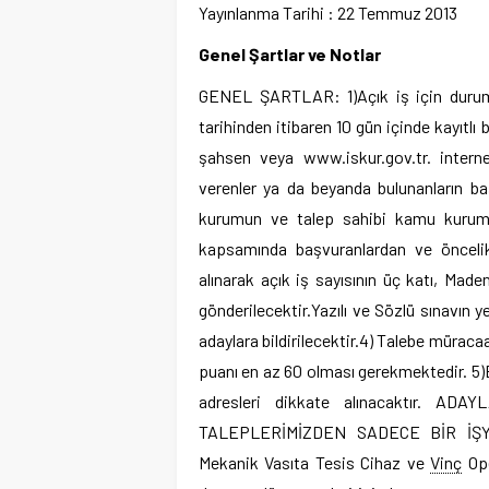
Yayınlanma Tarihi : 22 Temmuz 2013
Genel Şartlar ve Notlar
GENEL ŞARTLAR: 1)Açık iş için durumu
tarihinden itibaren 10 gün içinde kayıtlı
şahsen veya www.iskur.gov.tr. interne
verenler ya da beyanda bulunanların baş
kurumun ve talep sahibi kamu kurum 
kapsamında başvuranlardan ve öncelikl
alınarak açık iş sayısının üç katı, M
gönderilecektir.Yazılı ve Sözlü sınavın
adaylara bildirilecektir.4) Talebe müra
puanı en az 60 olması gerekmektedir. 5)B
adresleri dikkate alınacaktır. 
TALEPLERİMİZDEN SADECE BİR İŞ
Mekanik Vasıta Tesis Cihaz ve
Vinç
Ope