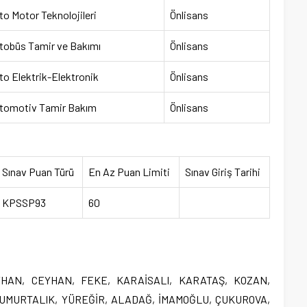
to Motor Teknolojileri
Önlisans
tobüs Tamir ve Bakımı
Önlisans
to Elektrik-Elektronik
Önlisans
tomotiv Tamir Bakım
Önlisans
Sınav Puan Türü
En Az Puan Limiti
Sınav Giriş Tarihi
KPSSP93
60
:SEYHAN, CEYHAN, FEKE, KARAİSALI, KARATAŞ, KOZAN,
YUMURTALIK, YÜREĞİR, ALADAĞ, İMAMOĞLU, ÇUKUROVA,