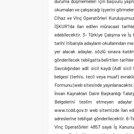
duruma düşmemeleri için başvuru yapma
okumaları ve çalışacağı işyerini görmeleri
Cihaz ve Vinç Operatörleri Kuruluşumuza 
İŞKUR?da ilan edilen müracaat tarihle
edebilecektir. 3- Türkiye Çalışma ve İş
tarihi itibarıyla adayların okullarından 
yer alacak adaylar, sözlü sınava katı
gönderilecek tebligatta belirtilen tarih
Savcılığından adli sicil kaydı (Adli sic
belgesi (terhis, tecil veya muaf) evrakla
Formunu (web sitesinde yayınlanacaktır.
İnsan Kaynakları Daire Başkanlığı Tala
Belgelerini teslim etmeyen adaylar 
www.tcdd.gov.tr web sitemizde ilan edil
adreslerine tebligat gönderilecektir. 6
Vinç Operatörleri 4857 sayılı İş Kanun