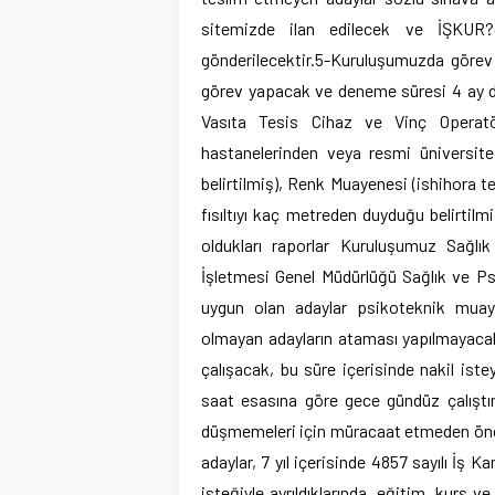
sitemizde ilan edilecek ve İŞKUR?ca
gönderilecektir.5-Kuruluşumuzda görev 
görev yapacak ve deneme süresi 4 ay dı
Vasıta Tesis Cihaz ve Vinç Operatör
hastanelerinden veya resmi üniversite
belirtilmiş), Renk Muayenesi (ishihora 
fısıltıyı kaç metreden duyduğu belirtilm
oldukları raporlar Kuruluşumuz Sağlık
İşletmesi Genel Müdürlüğü Sağlık ve Ps
uygun olan adaylar psikoteknik muay
olmayan adayların ataması yapılmayacakt
çalışacak, bu süre içerisinde nakil ist
saat esasına göre gece gündüz çalıştırı
düşmemeleri için müracaat etmeden önce
adaylar, 7 yıl içerisinde 4857 sayılı İş 
isteğiyle ayrıldıklarında, eğitim, kurs v