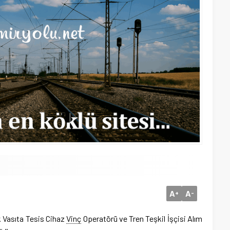
A
A
+
-
 Vasıta Tesis Cihaz
Vinç
Operatörü ve Tren Teşkil İşçisi Alım