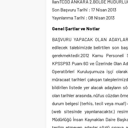
İlanı
TCDD ANKARA 2.BÖLGE MÜDÜRLÜ
Son Başvuru Tarihi : 17 Nisan 2013
Yayınlanma Tarihi : 08 Nisan 2013
Genel Şartlar ve Notlar
BAŞVURU YAPACAK OLAN ADAYLARIN 
edilecek talebimizde belirtilen son baş
gerekmektedir.2012 Kamu Personeli S
KPSSP93 Puanı 60 ve Üzerinde Olan Aday
Operatörleri Kuruluşumuza işçi olarak a
müracaat tarihleri çakışan taleplerimiz
bildirilen listede yer alacak adayların
olan tarihler arasında, nüfus cüzdan örneğ
durum belgesi (terhis, tecil veya muaf) e
(web sitesinde yayınlanacaktır.) resi
Müdürlüğü İnsan Kaynakları Daire Başka
teslim etmeyen adaylar sözlü sınava a