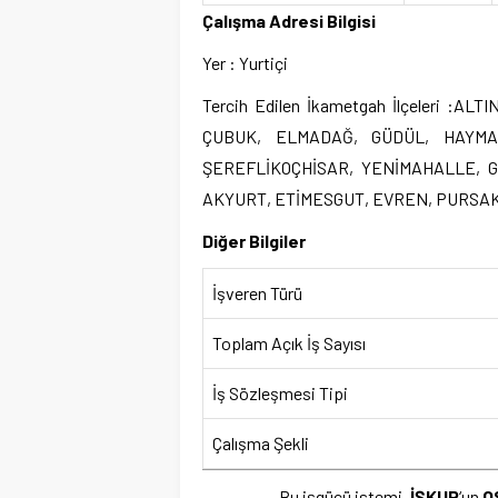
Çalışma Adresi Bilgisi
Yer : Yurtiçi
Tercih Edilen İkametgah İlçeleri :
ÇUBUK, ELMADAĞ, GÜDÜL, HAYMAN
ŞEREFLİKOÇHİSAR, YENİMAHALLE, G
AKYURT, ETİMESGUT, EVREN, PURS
Diğer Bilgiler
İşveren Türü
Toplam Açık İş Sayısı
İş Sözleşmesi Tipi
Çalışma Şekli
Bu işgücü istemi,
İŞKUR
‘un
O