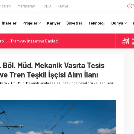
itaları
Marmaray
TCDD
Künye
7
İhaleler
Projeler
Kariyer
Şirketler
Teknoloji
Dünya
A
ro’luk Tramvay İnşaatına Başladı
6
ruladı: 308 Bin Rupiye Özel Vagonda Puja
B
1
si BVLOS Drone’larla Müdahale Süresini Kısalttı
 Böl. Müd. Mekanik Vasıta Tesis
 Bütçe: 46 Yılın Rekoru Onaylandı
D
e Tren Teşkil İşçisi Alım İlanı
4
daki Buharlıyı Šumava Seferlerine Çıkarıyor
kara 2. Böl. Müd. Mekanik Vasıta Tesis Cihaz Vinç Operatörü ve Tren Teşkil
E
5