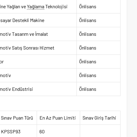
ne Yağları ve
Yağlama
Teknolojisi
Önlisans
isayar Destekli Makine
Önlisans
motiv Tasarım ve İmalat
Önlisans
motiv Satış Sonrası Hizmet
Önlisans
or
Önlisans
motiv
Önlisans
motiv Endüstrisi
Önlisans
Sınav Puan Türü
En Az Puan Limiti
Sınav Giriş Tarihi
KPSSP93
60