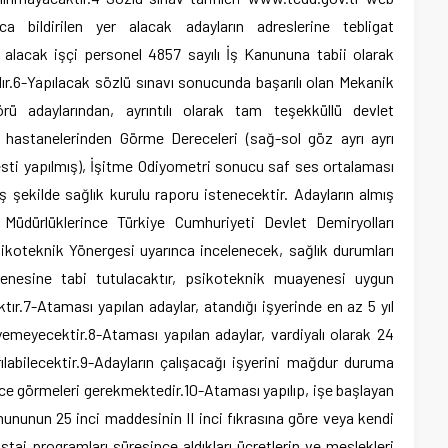
 bildirilen yer alacak adayların adreslerine tebligat
alacak işçi personel 4857 sayılı İş Kanununa tabii olarak
r.6-Yapılacak sözlü sınavı sonucunda başarılı olan Mekanik
ü adaylarından, ayrıntılı olarak tam teşekküllü devlet
 hastanelerinden Görme Dereceleri (sağ-sol göz ayrı ayrı
testi yapılmış), İşitme Odiyometri sonucu saf ses ortalaması
iş şekilde sağlık kurulu raporu istenecektir. Adayların almış
 Müdürlüklerince Türkiye Cumhuriyeti Devlet Demiryolları
ikoteknik Yönergesi uyarınca incelenecek, sağlık durumları
enesine tabi tutulacaktır, psikoteknik muayenesi uygun
ır.7-Ataması yapılan adaylar, atandığı işyerinde en az 5 yıl
eyemeyecektir.8-Ataması yapılan adaylar, vardiyalı olarak 24
labilecektir.9-Adayların çalışacağı işyerini mağdur duruma
 görmeleri gerekmektedir.10-Ataması yapılıp, işe başlayan
Kanununun 25 inci maddesinin II inci fıkrasına göre veya kendi
e staj programları süresince aldıkları ücretlerin ve meslekleri