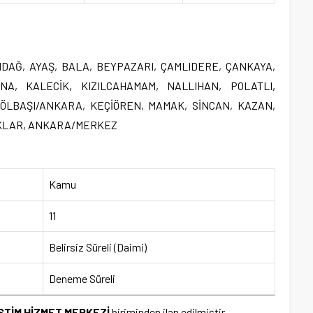
ALTINDAĞ, AYAŞ, BALA, BEYPAZARI, ÇAMLIDERE, ÇANKAYA,
A, KALECİK, KIZILCAHAMAM, NALLIHAN, POLATLI,
ÖLBAŞI/ANKARA, KEÇİÖREN, MAMAK, SİNCAN, KAZAN,
AKLAR, ANKARA/MERKEZ
Kamu
11
Belirsiz Süreli (Daimi)
Deneme Süreli
STİM HİZMET MERKEZİ
biriminden ilan edilmiştir.