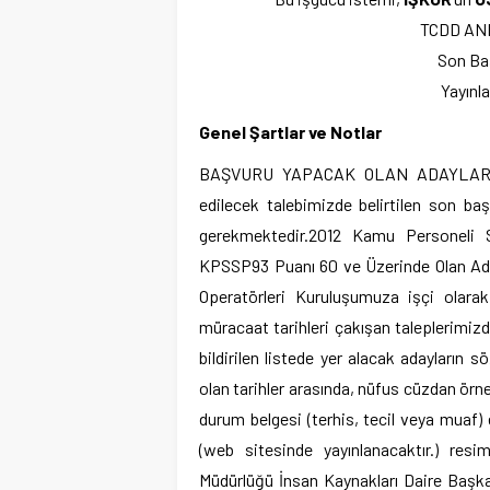
TCDD AN
Son Baş
Yayınl
Genel Şartlar ve Notlar
BAŞVURU YAPACAK OLAN ADAYLARIN 
edilecek talebimizde belirtilen son baş
gerekmektedir.2012 Kamu Personeli S
KPSSP93 Puanı 60 ve Üzerinde Olan Aday
Operatörleri Kuruluşumuza işçi olarak a
müracaat tarihleri çakışan taleplerimiz
bildirilen listede yer alacak adayların
olan tarihler arasında, nüfus cüzdan örneğ
durum belgesi (terhis, tecil veya muaf) e
(web sitesinde yayınlanacaktır.) resi
Müdürlüğü İnsan Kaynakları Daire Başka