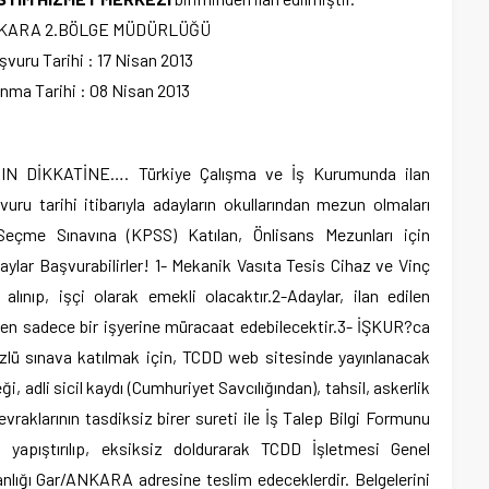
KARA 2.BÖLGE MÜDÜRLÜĞÜ
vuru Tarihi : 17 Nisan 2013
anma Tarihi : 08 Nisan 2013
DİKKATİNE…. Türkiye Çalışma ve İş Kurumunda ilan
vuru tarihi itibarıyla adayların okullarından mezun olmaları
eçme Sınavına (KPSS) Katılan, Önlisans Mezunları için
lar Başvurabilirler! 1- Mekanik Vasıta Tesis Cihaz ve Vinç
lınıp, işçi olarak emekli olacaktır.2-Adaylar, ilan edilen
den sadece bir işyerine müracaat edebilecektir.3- İŞKUR?ca
 sözlü sınava katılmak için, TCDD web sitesinde yayınlanacak
i, adli sicil kaydı (Cumhuriyet Savcılığından), tahsil, askerlik
vraklarının tasdiksiz birer sureti ile İş Talep Bilgi Formunu
m yapıştırılıp, eksiksiz doldurarak TCDD İşletmesi Genel
nlığı Gar/ANKARA adresine teslim edeceklerdir. Belgelerini