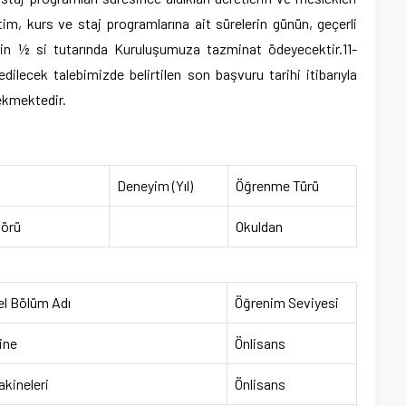
tim, kurs ve staj programlarına ait sürelerin günün, geçerli
nin ½ si tutarında Kuruluşumuza tazminat ödeyecektir.11-
ilecek talebimizde belirtilen son başvuru tarihi itibarıyla
ekmektedir.
Deneyim (Yıl)
Öğrenme Türü
törü
Okuldan
el Bölüm Adı
Öğrenim Seviyesi
ine
Önlisans
akineleri
Önlisans