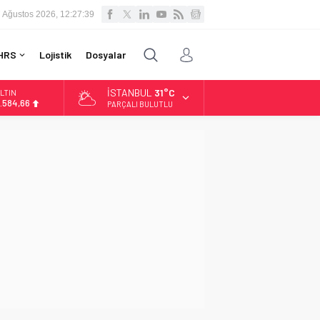
 Ağustos 2026, 12:27:40
HRS
Lojistik
Dosyalar
İSTANBUL
31°C
LTIN
.584,66
PARÇALI BULUTLU
İST
3.889,75
OLAR
7,7046
URO
5,0051