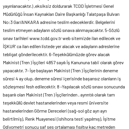
yayınlanacaktır.) ,eksiksiz doldurarak TCDD İşletmesi Genel
Müdürlüğü İnsan Kaynakları Daire Başkanlığı Talatpaşa Bulvarı
No:3 Gar/ANKARA adresine teslim edeceklerdir. Belgelerini
teslim etmeyen adayların sözlü sınava alınmayacaktır. 5-Sözlü
sınav tarihleri www.tcdd.gov.tr web sitemizde ilan edilecek ve
İŞKUR’ ca ilan edilen listede yer alacak ve adayların adreslerine
tebligat gönderilecektir. 6-Teşekkülümüzde görev alacak
Makinist (Tren ) İşçileri 4857 sayılı İş Kanununa tabii olarak görev
yapacaktır. 7- İşe başlayan Makinist (Tren ) İşçilerinin deneme
süresi 4 ay olup, deneme süresi içerisinde başarısız olanların iş
sözleşmesi fesh edilecektir. 8 -Yapılacak sözlü sınavı sonucunda
başarılı olan Makinist (Tren ) İşçilerinden , ayrıntılı olarak tam
teşekküllü devlet hastanelerinden veya resmi üniversite
hastanelerinden Görme Dereceleri (sağ-sol göz ayrı ayrı
belirtilmiş), Renk Muayenesi (ishihora testi yapılmış), İşitme
Odiyometri sonucu saf ses ortalaması fısıltıyı kaç metreden