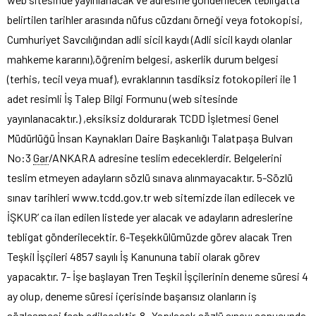
belirtilen tarihler arasında nüfus cüzdanı örneği veya fotokopisi,
Cumhuriyet Savcılığından adli sicil kaydı (Adli sicil kaydı olanlar
mahkeme kararını),öğrenim belgesi, askerlik durum belgesi
(terhis, tecil veya muaf), evraklarının tasdiksiz fotokopileri ile 1
adet resimli İş Talep Bilgi Formunu (web sitesinde
yayınlanacaktır.) ,eksiksiz doldurarak TCDD İşletmesi Genel
Müdürlüğü İnsan Kaynakları Daire Başkanlığı Talatpaşa Bulvarı
No:3
Gar
/ANKARA adresine teslim edeceklerdir. Belgelerini
teslim etmeyen adayların sözlü sınava alınmayacaktır. 5-Sözlü
sınav tarihleri www.tcdd.gov.tr web sitemizde ilan edilecek ve
İŞKUR’ ca ilan edilen listede yer alacak ve adayların adreslerine
tebligat gönderilecektir. 6-Teşekkülümüzde görev alacak Tren
Teşkil İşçileri 4857 sayılı İş Kanununa tabii olarak görev
yapacaktır. 7- İşe başlayan Tren Teşkil İşçilerinin deneme süresi 4
ay olup, deneme süresi içerisinde başarısız olanların iş
sözleşmesi fesh edilecektir. 8 -Yapılacak sözlü sınavı sonucunda