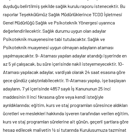
duyduğu belirtilmiş şekilde sağlık kurulu raporu istenecektir. Bu
raporlar Teşekkülümüz Sağlık Müdürlüklerince TCDD İşletmesi
Genel Müdürlüğü Sağlık ve Psikoteknik Yönergesi uyarınca
değerlendirilecektir. Sağlık durumu uygun olan adaylar
Psikoteknik muayenesine tabi tutulacaktır. Sağlık ve
Psikoteknik muayenesi uygun olmayan adayların ataması
yapılmayacaktır. 9- Ataması yapılan adaylar atandığı işyerinde en
az 5 yıl çalışacak, bu süre içerisinde nakil isteyemeyecektir. 10-
Ataması yapılacak adaylar, vardiyalı olarak 24 saat esasına göre
gece gündüz çalıştırılabilecektir. 11-Ataması yapılıp, işe başlayan
adayların, 7 yıl içerisinde 4857 sayılı İş Kanununun 25 inci
maddesinin II inci fıkrasına göre veya kendi isteğiyle
ayrıldıklarında; eğitim, kurs ve staj programları süresince aldıkları
ücretleri ve meslekleri hakkında işveren tarafından verilen eğitim,
kurs ve staj programları sürelerine ait günün, geçerli şartlara göre
hesap edilecek maliyetin ½ si tutarında Kuruluşumuza tazminat