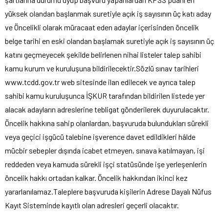
yüksek olandan başlanmak suretiyle açık iş sayısının üç katı aday
ve Öncelikli olarak müracaat eden adaylar içerisinden öncelik
belge tarihi en eski olandan başlamak suretiyle açık iş sayısının üç
katını geçmeyecek şekilde belirlenen nihai listeler talep sahibi
kamu kurum ve kuruluşuna bildirilecektir.Sözlü sınav tarihleri
www.tcdd.gov.tr web sitesinde ilan edilecek ve ayrıca talep
sahibi kamu kuruluşunca İŞKUR tarafından bildirilen listede yer
alacak adayların adreslerine tebligat gönderilerek duyurulacaktır.
Öncelik hakkına sahip olanlardan, başvuruda bulundukları sürekli
veya geçici işgücü talebine işverence davet edildikleri hâlde
mücbir sebepler dışında icabet etmeyen, sınava katılmayan, işi
reddeden veya kamuda sürekli işçi statüsünde işe yerleşenlerin
öncelik hakkı ortadan kalkar. Öncelik hakkından ikinci kez
yararlanılamaz.Taleplere başvuruda kişilerin Adrese Dayalı Nüfus
Kayıt Sisteminde kayıtlı olan adresleri geçerli olacaktır.