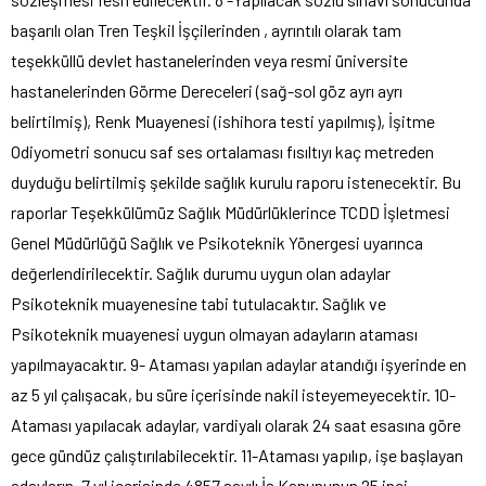
başarılı olan Tren Teşkil İşçilerinden , ayrıntılı olarak tam
teşekküllü devlet hastanelerinden veya resmi üniversite
hastanelerinden Görme Dereceleri (sağ-sol göz ayrı ayrı
belirtilmiş), Renk Muayenesi (ishihora testi yapılmış), İşitme
Odiyometri sonucu saf ses ortalaması fısıltıyı kaç metreden
duyduğu belirtilmiş şekilde sağlık kurulu raporu istenecektir. Bu
raporlar Teşekkülümüz Sağlık Müdürlüklerince TCDD İşletmesi
Genel Müdürlüğü Sağlık ve Psikoteknik Yönergesi uyarınca
değerlendirilecektir. Sağlık durumu uygun olan adaylar
Psikoteknik muayenesine tabi tutulacaktır. Sağlık ve
Psikoteknik muayenesi uygun olmayan adayların ataması
yapılmayacaktır. 9- Ataması yapılan adaylar atandığı işyerinde en
az 5 yıl çalışacak, bu süre içerisinde nakil isteyemeyecektir. 10-
Ataması yapılacak adaylar, vardiyalı olarak 24 saat esasına göre
gece gündüz çalıştırılabilecektir. 11-Ataması yapılıp, işe başlayan
adayların, 7 yıl içerisinde 4857 sayılı İş Kanununun 25 inci