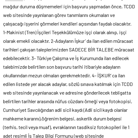
mağdur duruma düşmemeleri için başvuru yapmadan önce, TCDD
web sitesinde yayınlanan görev tanımlarını okumaları ve
çalışacağı işyerini görmeleri kendileri açısından faydalı olacaktır.
1-Makinist (Tren) İşçileri Teşekkülümüze işçi olarak alınıp, işçi
olarak emekli olacaktır. 2-Adayların İşkur’ da ilan edilen müracaat
tarihleri çakışan taleplerimizden SADECE BİR TALEBE müracaat
edebilecektir. 3- Türkiye Çalışma ve İş Kurumunda ilan edilecek
talebimizde belirtilen son başvuru tarihi itibariyle adayların
okullarından mezun olmaları gerekmektedir. 4- İŞKUR’ ca ilan
edilen listede yer alacak adaylar, sözlü sınava katılmak için TCDD
web sitesinde yayınlanacak ve adresine gönderilecek tebligatta
belirtilen tarihler arasında nüfus cüzdanı örneği veya fotokopisi,
Cumhuriyet Savcılığından adli sicil kaydı (Adli sicil kaydı olanlar
mahkeme kararını),öğrenim belgesi, askerlik durum belgesi
(terhis, tecil veya muaf), evraklarının tasdiksiz fotokopileri ile 1
adet resimli İş Talep Bilgi Formunu (web sitesinde