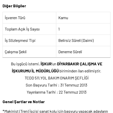
Diğer Bilgiler
İşveren Türü
Kamu
Toplam Açık İş Sayısı
1
İş Sözleşmesi Tipi
Belirsiz Süreli (Daimi)
Çalışma Şekli
Deneme Süreli
Bu işgücü istemi,
İŞKUR
‘un
DİYARBAKIR ÇALIŞMA VE
İŞKURUMU İL MÜDÜRLÜĞÜ
biriminden ilan edilmiştir.
TCDD 511.YOL BAKIM ONARIM ŞEFLİĞİ
Son Başvuru Tarihi : 31 Temmuz 2013
Yayınlanma Tarihi : 22 Temmuz 2013
Genel Şartlar ve Notlar
*
Makinist
(Tren) İşçisi sanat kolu için başvuru yapacak adayların