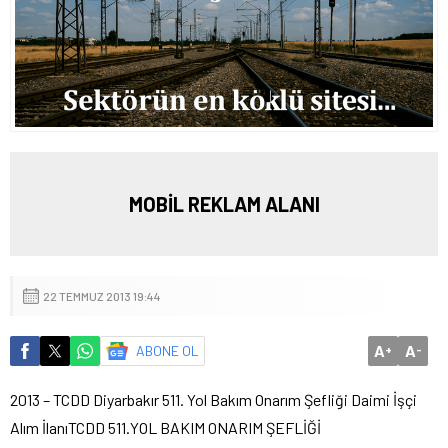
MOBİL REKLAM ALANI
22 TEMMUZ 2013 19:44
A
A
ABONE OL
+
-
2013 – TCDD Diyarbakır 511. Yol Bakım Onarım Şefliği Daimi İşçi
Alım İlanı
TCDD 511.YOL BAKIM ONARIM ŞEFLİĞİ