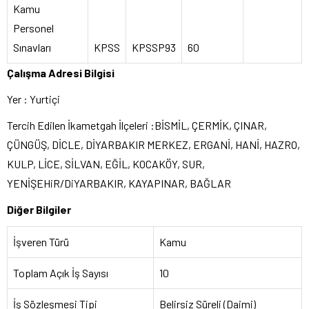
Kamu
Personel
Sınavları
KPSS
KPSSP93
60
Çalışma Adresi Bilgisi
Yer : Yurtiçi
Tercih Edilen İkametgah İlçeleri :BİSMİL, ÇERMİK, ÇINAR,
ÇÜNGÜŞ, DİCLE, DİYARBAKIR MERKEZ, ERGANİ, HANİ, HAZRO,
KULP, LİCE, SİLVAN, EĞİL, KOCAKÖY, SUR,
YENİŞEHiR/DiYARBAKIR, KAYAPINAR, BAĞLAR
Diğer Bilgiler
İşveren Türü
Kamu
Toplam Açık İş Sayısı
10
İş Sözleşmesi Tipi
Belirsiz Süreli (Daimi)