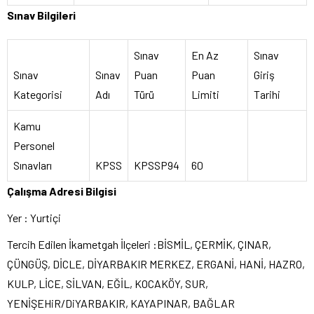
Sınav Bilgileri
Sınav
En Az
Sınav
Sınav
Sınav
Puan
Puan
Giriş
Kategorisi
Adı
Türü
Limiti
Tarihi
Kamu
Personel
Sınavları
KPSS
KPSSP94
60
Çalışma Adresi Bilgisi
Yer : Yurtiçi
Tercih Edilen İkametgah İlçeleri :BİSMİL, ÇERMİK, ÇINAR,
ÇÜNGÜŞ, DİCLE, DİYARBAKIR MERKEZ, ERGANİ, HANİ, HAZRO,
KULP, LİCE, SİLVAN, EĞİL, KOCAKÖY, SUR,
YENİŞEHiR/DiYARBAKIR, KAYAPINAR, BAĞLAR