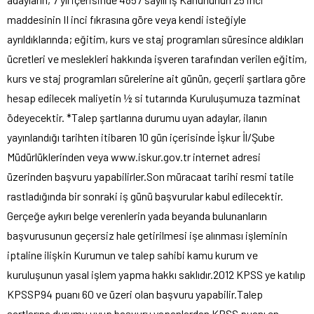
maddesinin II inci fıkrasına göre veya kendi isteğiyle
ayrıldıklarında; eğitim, kurs ve staj programları süresince aldıkları
ücretleri ve meslekleri hakkında işveren tarafından verilen eğitim,
kurs ve staj programları sürelerine ait günün, geçerli şartlara göre
hesap edilecek maliyetin ½ si tutarında Kuruluşumuza tazminat
ödeyecektir. *Talep şartlarına durumu uyan adaylar, ilanın
yayınlandığı tarihten itibaren 10 gün içerisinde İşkur İl/Şube
Müdürlüklerinden veya www.iskur.gov.tr internet adresi
üzerinden başvuru yapabilirler.Son müracaat tarihi resmi tatile
rastladığında bir sonraki iş günü başvurular kabul edilecektir.
Gerçeğe aykırı belge verenlerin yada beyanda bulunanların
başvurusunun geçersiz hale getirilmesi işe alınması işleminin
iptaline ilişkin Kurumun ve talep sahibi kamu kurum ve
kuruluşunun yasal işlem yapma hakkı saklıdır.2012 KPSS ye katılıp
KPSSP94 puanı 60 ve üzeri olan başvuru yapabilir.Talep
şartlarına durumu uyup başvuru yapanlardan KPSS puanı en