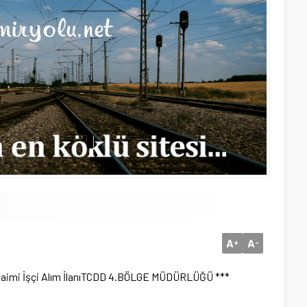
A
A
+
-
mi İşçi Alım İlanı
TCDD 4.BÖLGE MÜDÜRLÜĞÜ ***