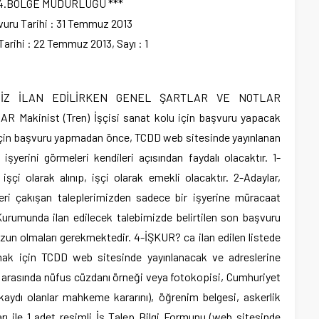
4.BÖLGE MÜDÜRLÜĞÜ ***
uru Tarihi : 31 Temmuz 2013
arihi : 22 Temmuz 2013, Sayı : 1
BİMİZ İLAN EDİLİRKEN GENEL ŞARTLAR VE NOTLAR
inist (Tren) İşçisi sanat kolu için başvuru yapacak
çin başvuru yapmadan önce, TCDD web sitesinde yayınlanan
işyerini görmeleri kendileri açısından faydalı olacaktır. 1-
işçi olarak alınıp, işçi olarak emekli olacaktır. 2-Adaylar,
eri çakışan taleplerimizden sadece bir işyerine müracaat
Kurumunda ilan edilecek talebimizde belirtilen son başvuru
mezun olmaları gerekmektedir. 4-İŞKUR? ca ilan edilen listede
lmak için TCDD web sitesinde yayınlanacak ve adreslerine
ler arasında nüfus cüzdanı örneği veya fotokopisi, Cumhuriyet
il kaydı olanlar mahkeme kararını), öğrenim belgesi, askerlik
arı ile 1 adet resimli İş Talep Bilgi Formunu (web sitesinde