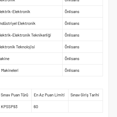
lektrik-Elektronik
Önlisans
ndüstriyel Elektronik
Önlisans
lektrik-Elektronik Teknikerliği
Önlisans
lektronik Teknolojisi
Önlisans
akine
Önlisans
ş Makineleri
Önlisans
Sınav Puan Türü
En Az Puan Limiti
Sınav Giriş Tarihi
KPSSP93
60