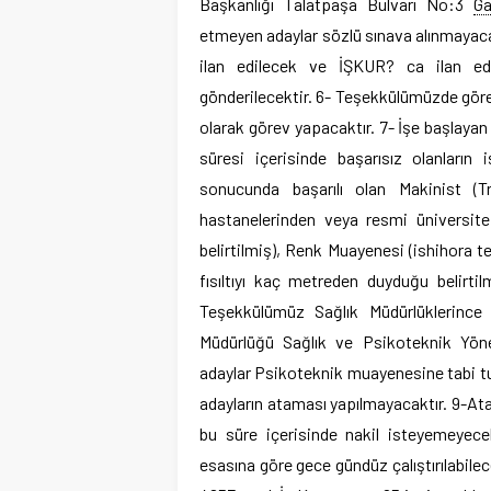
Başkanlığı Talatpaşa Bulvarı No:3
Ga
etmeyen adaylar sözlü sınava alınmayaca
ilan edilecek ve İŞKUR? ca ilan edil
gönderilecektir. 6- Teşekkülümüzde görev 
olarak görev yapacaktır. 7- İşe başlayan
süresi içerisinde başarısız olanların
sonucunda başarılı olan Makinist (Tre
hastanelerinden veya resmi üniversite
belirtilmiş), Renk Muayenesi (ishihora 
fısıltıyı kaç metreden duyduğu belirtil
Teşekkülümüz Sağlık Müdürlüklerince 
Müdürlüğü Sağlık ve Psikoteknik Yöner
adaylar Psikoteknik muayenesine tabi t
adayların ataması yapılmayacaktır. 9-Atam
bu süre içerisinde nakil isteyemeyecek
esasına göre gece gündüz çalıştırılabilece