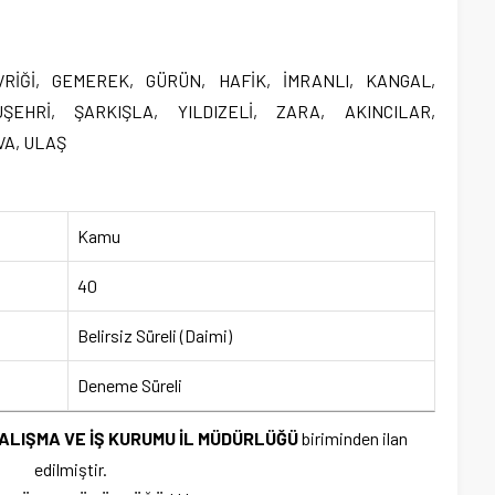
:DİVRİĞİ, GEMEREK, GÜRÜN, HAFİK, İMRANLI, KANGAL,
EHRİ, ŞARKIŞLA, YILDIZELİ, ZARA, AKINCILAR,
VA, ULAŞ
Kamu
40
Belirsiz Süreli (Daimi)
Deneme Süreli
ÇALIŞMA VE İŞ KURUMU İL MÜDÜRLÜĞÜ
biriminden ilan
edilmiştir.