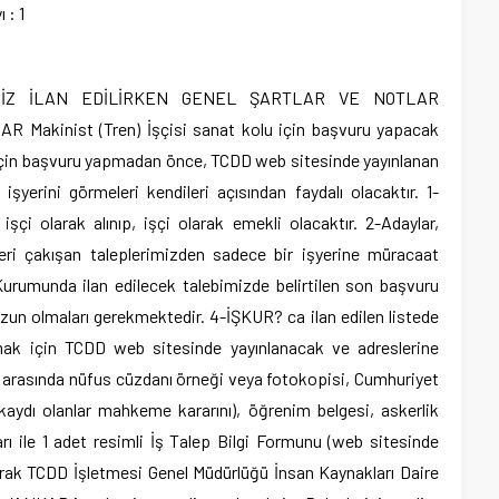
 : 1
İMİZ İLAN EDİLİRKEN GENEL ŞARTLAR VE NOTLAR
inist (Tren) İşçisi sanat kolu için başvuru yapacak
çin başvuru yapmadan önce, TCDD web sitesinde yayınlanan
işyerini görmeleri kendileri açısından faydalı olacaktır. 1-
işçi olarak alınıp, işçi olarak emekli olacaktır. 2-Adaylar,
eri çakışan taleplerimizden sadece bir işyerine müracaat
Kurumunda ilan edilecek talebimizde belirtilen son başvuru
mezun olmaları gerekmektedir. 4-İŞKUR? ca ilan edilen listede
lmak için TCDD web sitesinde yayınlanacak ve adreslerine
ler arasında nüfus cüzdanı örneği veya fotokopisi, Cumhuriyet
il kaydı olanlar mahkeme kararını), öğrenim belgesi, askerlik
arı ile 1 adet resimli İş Talep Bilgi Formunu (web sitesinde
rarak TCDD İşletmesi Genel Müdürlüğü İnsan Kaynakları Daire