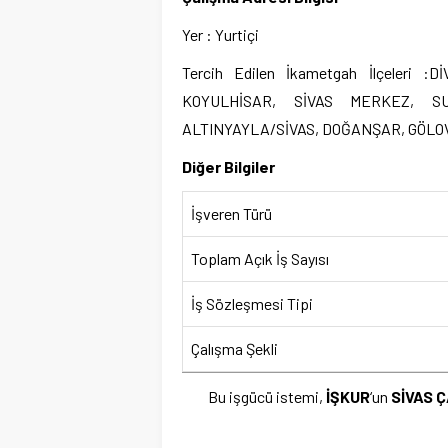
Yer : Yurtiçi
Tercih Edilen İkametgah İlçeleri 
KOYULHİSAR, SİVAS MERKEZ, SUŞ
ALTINYAYLA/SİVAS, DOĞANŞAR, GÖLO
Diğer Bilgiler
İşveren Türü
Toplam Açık İş Sayısı
İş Sözleşmesi Tipi
Çalışma Şekli
Bu işgücü istemi,
İŞKUR
‘un
SİVAS 