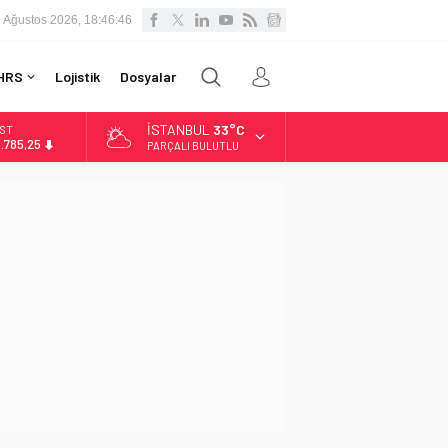
 Ağustos 2026, 18:46:47
HRS
Lojistik
Dosyalar
İSTANBUL
33°C
İST
3.785,25
PARÇALI BULUTLU
OLAR
7,7048
URO
5,0748
LTIN
.623,43