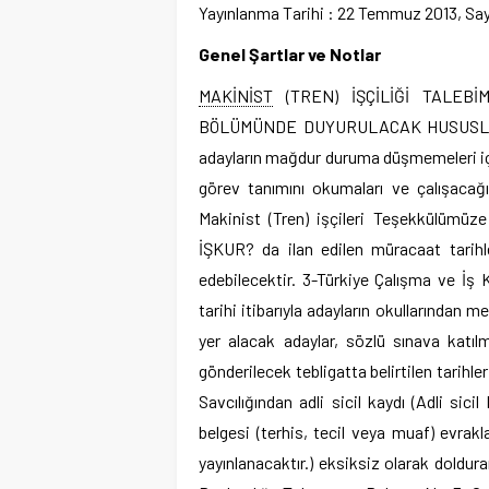
Yayınlanma Tarihi : 22 Temmuz 2013, Sayı
Genel Şartlar ve Notlar
MAKİNİST
(TREN) İŞÇİLİĞİ TALEB
BÖLÜMÜNDE DUYURULACAK HUSUSLAR Mak
adayların mağdur duruma düşmemeleri i
görev tanımını okumaları ve çalışacağı 
Makinist (Tren) işçileri Teşekkülümüze 
İŞKUR? da ilan edilen müracaat tarihl
edebilecektir. 3-Türkiye Çalışma ve İş 
tarihi itibarıyla adayların okullarından 
yer alacak adaylar, sözlü sınava katı
gönderilecek tebligatta belirtilen tarih
Savcılığından adli sicil kaydı (Adli sic
belgesi (terhis, tecil veya muaf) evrakl
yayınlanacaktır.) eksiksiz olarak doldu