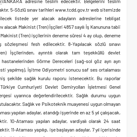
r
/ANKARA adresine teslim edecektir. Belgelerini teslim
ktır. 5-Sözlü sınav tarihleri www.tcdd.gov.tr web sitemizde
ecek listede yer alacak adayların adreslerine tebligat
alacak Makinist (Tren) İşçileri 4857 sayılı İş Kanununa tabii
 Makinist (Tren) işçilerinin deneme süresi 4 ay olup, deneme
 iş sözleşmesi fesh edilecektir. 8-Yapılacak sözlü sınavı
n) İşçilerinden, ayrıntılı olarak tam teşekküllü devlet
 hastanelerinden Görme Dereceleri (sağ-sol göz ayrı ayrı
testi yapılmış), İşitme Odiyometri sonucu saf ses ortalaması
miş şekilde sağlık kurulu raporu istenecektir. Bu raporlar
Türkiye Cumhuriyeti Devlet Demiryolları İşletmesi Genel
gesi uyarınca değerlendirilecektir. Sağlık durumu uygun
utulacaktır. Sağlık ve Psikoteknik muayenesi uygun olmayan
ası yapılan adaylar, atandığı işyerinde en az 5 yıl çalışacak,
tir. 10-Ataması yapılan adaylar, vardiyalı olarak 24 saat
ktir. 11-Ataması yapılıp, işe başlayan adaylar, 7 yıl içerisinde