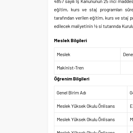
4857 sayılı İş Kanununun 25 inci maddesin
eğitim, kurs ve staj programları süre
tarafından verilen eğitim, kurs ve staj p
edilecek maliyetinin ½ si tutarında Kur
Meslek Bilgileri
Meslek
Deney
Makinist-Tren
Öğrenim Bilgileri
Genel Birim Adı
G
Meslek Yüksek Okulu Önlisans
E
Meslek Yüksek Okulu Önlisans
M
Meslek Yüksek Okulu Önlisans
E