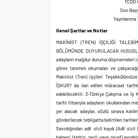
TCDD 
Son Başv
Yayınlanma T
Genel Şartlar ve Notlar
MAKİNİST (TREN) İŞÇİLİĞİ TALE
BÖLÜMÜNDE DUYURULACAK HUSUSLAR Mak
adayların mağdur duruma düşmemeleri i
görev tanımını okumaları ve çalışacağı 
Makinist (Tren) işçileri Teşekkülümüze 
İŞKUR? da ilan edilen müracaat tarihl
edebilecektir. 3-Türkiye Çalışma ve İş 
tarihi itibarıyla adayların okullarından 
yer alacak adaylar, sözlü sınava katı
gönderilecek tebligatta belirtilen tarih
Savcılığından adli sicil kaydı (Adli sic
belgesi (terhis, tecil veya muaf) evrakl