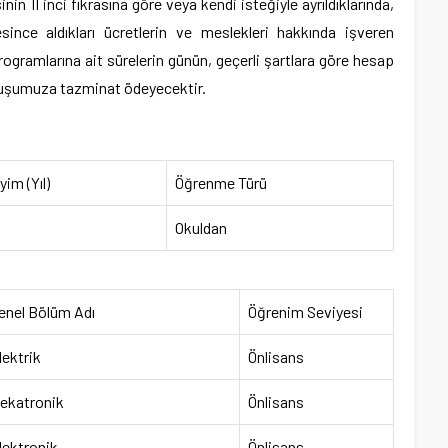
in II inci fıkrasına göre veya kendi isteğiyle ayrıldıklarında,
since aldıkları ücretlerin ve meslekleri hakkında işveren
rogramlarına ait sürelerin günün, geçerli şartlara göre hesap
uluşumuza tazminat ödeyecektir.
im (Yıl)
Öğrenme Türü
Okuldan
enel Bölüm Adı
Öğrenim Seviyesi
lektrik
Önlisans
ekatronik
Önlisans
lektronik
Önlisans