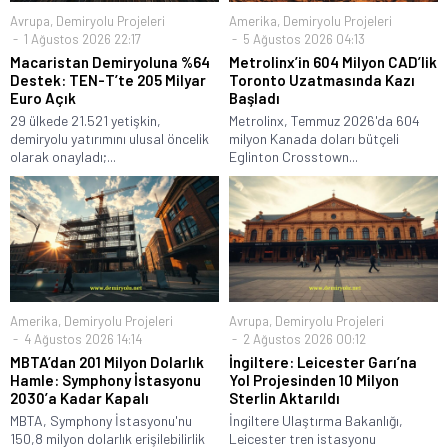
Avrupa
,
Demiryolu Projeleri
Amerika
,
Demiryolu Projeleri
1 Ağustos 2026 22:17
5 Ağustos 2026 04:13
Macaristan Demiryoluna %64
Metrolinx’in 604 Milyon CAD’lik
Destek: TEN-T’te 205 Milyar
Toronto Uzatmasında Kazı
Euro Açık
Başladı
29 ülkede 21.521 yetişkin,
Metrolinx, Temmuz 2026'da 604
demiryolu yatırımını ulusal öncelik
milyon Kanada doları bütçeli
olarak onayladı;...
Eglinton Crosstown...
Amerika
,
Demiryolu Projeleri
Avrupa
,
Demiryolu Projeleri
4 Ağustos 2026 14:14
2 Ağustos 2026 00:12
MBTA’dan 201 Milyon Dolarlık
İngiltere: Leicester Garı’na
Hamle: Symphony İstasyonu
Yol Projesinden 10 Milyon
2030’a Kadar Kapalı
Sterlin Aktarıldı
MBTA, Symphony İstasyonu'nu
İngiltere Ulaştırma Bakanlığı,
150,8 milyon dolarlık erişilebilirlik
Leicester tren istasyonu