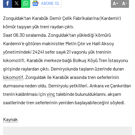
A
A
ABONE OL
+
-
Zonguldak’tan Karabük Demir Çelik Fabrikaları’na (Kardemir)
kömür taşıyan yük treni raydan çıktı.
Saat 06.30 sıralarında, Zonguldak’tan yüklediği kömürü
Kardemir’e götüren makinistler Metin Çıtır ve Halil Aksoy
yönetimindeki 24241 sefer sayılı 21 vagonlu yük treninin
lokomotifi, Karabük merkeze bağlı Bolkuş Köyü Tren İstasyonu
girişinde raylardan çıktı. Demiryolunda taşların üzerinde duran
lokomotif
, Zonguldak ile Karabük arasında tren seferlerinin
durmasına neden oldu. Demiryolu yetkilileri, Ankara ve Çankırı’dan
trenin kaldırılması için
vinç
talebinde bulunulduklarını, akşam
saatlerinde tren seferlerinin yeniden başlayabileceğini söyledi.
Kaynak