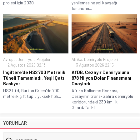
projesi için 2030...
yenilemesine yol kavşağı
fonundan...
Avrupa
,
Demiryolu Projeleri
Afrika
,
Demiryolu Projeleri
2 Ağustos 2026 02:13
3 Ağustos 2026 22:15
İngiltere’de HS2 700 Metrelik
AfDB, Cezayir Demiryoluna
Tüneli Tamamladı, Yeşil Çatı
878 Milyon Dolar Finansmanı
Başlıyor
Onayladı
HS2 Ltd, Burton Green'de 700
Afrika Kalkınma Bankası,
metrelik çift tüplü yüksek hızlı...
Cezayir'in trans-Sahra demiryolu
koridorundaki 230 km'lik
Ghardaïa–El...
YORUMLAR