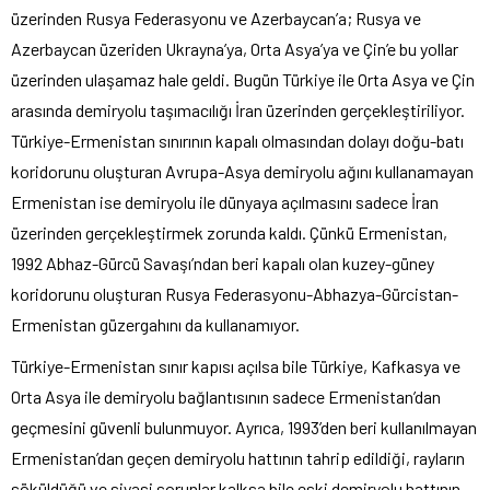
üzerinden Rusya Federasyonu ve Azerbaycan’a; Rusya ve
Azerbaycan üzeriden Ukrayna’ya, Orta Asya’ya ve Çin’e bu yollar
üzerinden ulaşamaz hale geldi. Bugün Türkiye ile Orta Asya ve Çin
arasında demiryolu taşımacılığı İran üzerinden gerçekleştiriliyor.
Türkiye-Ermenistan sınırının kapalı olmasından dolayı doğu-batı
koridorunu oluşturan Avrupa-Asya demiryolu ağını kullanamayan
Ermenistan ise demiryolu ile dünyaya açılmasını sadece İran
üzerinden gerçekleştirmek zorunda kaldı. Çünkü Ermenistan,
1992 Abhaz-Gürcü Savaşı’ndan beri kapalı olan kuzey-güney
koridorunu oluşturan Rusya Federasyonu-Abhazya-Gürcistan-
Ermenistan güzergahını da kullanamıyor.
Türkiye-Ermenistan sınır kapısı açılsa bile Türkiye, Kafkasya ve
Orta Asya ile demiryolu bağlantısının sadece Ermenistan’dan
geçmesini güvenli bulunmuyor. Ayrıca, 1993’den beri kullanılmayan
Ermenistan’dan geçen demiryolu hattının tahrip edildiği, rayların
söküldüğü ve siyasi sorunlar kalksa bile eski demiryolu hattının