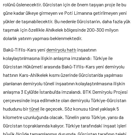
rolünü üslenecektir. Gürcistan için de önem taşıyan proje ile bu
güne kadar ülkeye girmeyen ve Poti Limanına getirilmeyen yeni
yükler de taşınabilecektir. Bu nedenle Gürcistan’ın, daha fazla yük
taşımak için özellikle Ahılkelek bölgesinde 200-300 milyon
dolarlık yatırım yapması beklenmektedir.
Bakü-Tiflis-Kars yeni
demiryolu hattı
inşaatının
kolaylaştırılmasına ilişkin anlaşma imzalandı: Türkiye ile
Gürcistan Hükümeti arasında Bakü-Tiflis-Kars yeni demiryolu
hattının Kars-Ahilkelek kısmı üzerinde Gürcistan’da yapılması
planlanan demiryolu tüneli inşaatının kolaylaştırılmasına ilişkin
anlaşma 3 Eylül’de İstanbul’da imzalandı. BTK Demiryolu Projesi
çerçevesinde inşa edilmekte olan demiryolu Türkiye-Gürcistan
hududunu bir
tünel
ile geçecek. Söz konusu tünel yaklaşık 5
kilometre uzunluğunda olacak. Tünelin yarısı Türkiye, yarısı da
Gürcistan topraklarında kalıyor. Türkiye tarafındaki inşaat işleri
büyük ölçüde tamamlanmış durumda. Gürcistan tarafının talebi