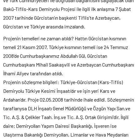
ve Türk Cumhuriyetleri ile doğrudan bağlantısını sağlayacak olan
Bakü-Tiflis-Kars Demiryolu Projesi ile ilgili ilk anlaşma 7 Şubat
2007 tarihinde Gürcistan’ın başkenti Tiflis’te Azerbaycan,
Gürcistan ve Türkiye arasında imzalandı.
Projenin temelleri ne zaman atıldı? Hattın Gürcistan kısmının
temeli 21 Kasım 2007, Türkiye kısmının temeli ise 24 Temmuz
2008’de Cumhurbaşkanımız Abdullah Gül, Gürcistan
Cumhurbaşkanı Mihail Saakaşvili ve Azerbaycan Cumhurbaşkanı
İlhami Aliyev tarafından atıldı.
Projenin sözleşme bilgileri: Türkiye-Gürcistan (Kars-Tiflis)
Demiryolu Türkiye Kesimi İnşaatı’dır ve işin yeri Kars ve
Ardahan’dır. Proje 02.05.2008 tarihinde ihale edildi. Sözleşmenin
taraflarıysa DLH İnşaatı Genel Müdürlüğü ve Özgün Yapı San.ve
Tic. A.Ş. & Çelikler Taah. İnş.ve Tic. A.Ş. Ortak Girişimi’dir. İlgili
daire; Demiryolları Yapım Dairesi Başkanlığı, İşveren ise
Ulaştırma Bakanlığı Demiryolları, Limanlar ve Hava Meydanları