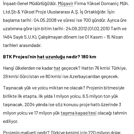
İnşaatı Genel Müdürlüğü’dür.
Müşavir
Firma Yüksel Domaniç Müh.
Ltd.Ştı & Yüksel Proje Uluslararası A.Ş. İş Ortaklığı’dır. İşin
başlama tarihi: 04.05.2008 ve süresi ise 700 gündür. Ayrıca üre
uzatımına göre işin bitim tarihi: 24.09.2012 (01.02.2010 Tarih ve
1464 Sayılı S.U.K), Çalışılmayan dönem ise 01 Kasım – 15 Nisan
tarihleri arasındadır.
BTK Projesi’nin
hat uzunluğu
nedir? 180 km
Hangi ülkelerden ne kadar
hat
geçecek? Hattın 76 km’si Türkiye,
29 km’si Gürcistan ve 80 km’si ise Azerbaycan’dan geçecek.
Taşınacak yük ve yolcu miktarı ne olacak? Projenin bitmesiyle
birlikte ilk etapta, ilk yılda 1 milyon yolcu, 6.5 milyon ton yük
taşınacak. 2034 yılında ise söz konusu proje hattı üzerinde 3
milyon yolcu ve 17 milyon yük
taşıma kapasitesi
olacağı tahmin
ediliyor.
Projenin maliyeti nedir? Türkiye kesimi için 220 milyon dolar,