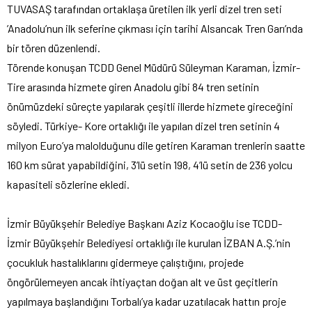
TUVASAŞ tarafından ortaklaşa üretilen ilk yerli dizel tren seti
’Anadolu’nun ilk seferine çıkması için tarihi Alsancak Tren Garı’nda
bir tören düzenlendi.
Törende konuşan TCDD Genel Müdürü Süleyman Karaman, İzmir-
Tire arasında hizmete giren Anadolu gibi 84 tren setinin
önümüzdeki süreçte yapılarak çeşitli illerde hizmete gireceğini
söyledi. Türkiye- Kore ortaklığı ile yapılan dizel tren setinin 4
milyon Euro’ya malolduğunu dile getiren Karaman trenlerin saatte
160 km sürat yapabildiğini, 3’lü setin 198, 4’lü setin de 236 yolcu
kapasiteli sözlerine ekledi.
İzmir Büyükşehir Belediye Başkanı Aziz Kocaoğlu ise TCDD-
İzmir Büyükşehir Belediyesi ortaklığı ile kurulan İZBAN A.Ş.’nin
çocukluk hastalıklarını gidermeye çalıştığını, projede
öngörülemeyen ancak ihtiyaçtan doğan alt ve üst geçitlerin
yapılmaya başlandığını Torbalı’ya kadar uzatılacak hattın proje