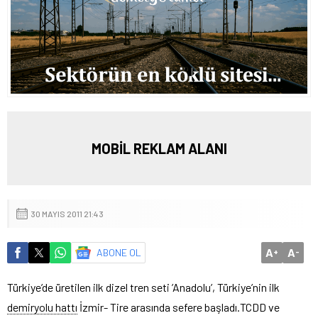
MOBİL REKLAM ALANI
30 MAYIS 2011 21:43
A
A
ABONE OL
+
-
Türkiye’de üretilen ilk dizel tren seti ’Anadolu’, Türkiye’nin ilk
demiryolu hattı
İzmir- Tire arasında sefere başladı.
TCDD ve