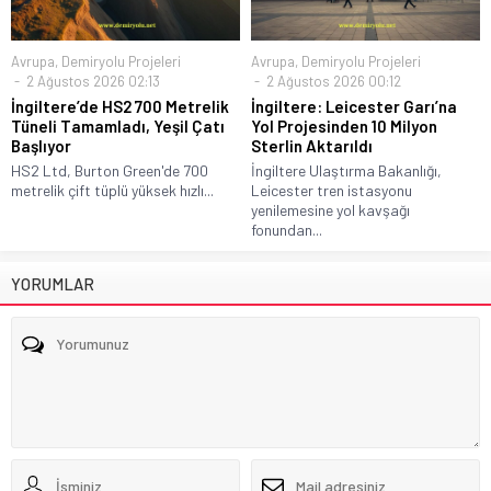
Avrupa
,
Demiryolu Projeleri
Avrupa
,
Demiryolu Projeleri
2 Ağustos 2026 02:13
2 Ağustos 2026 00:12
İngiltere’de HS2 700 Metrelik
İngiltere: Leicester Garı’na
Tüneli Tamamladı, Yeşil Çatı
Yol Projesinden 10 Milyon
Başlıyor
Sterlin Aktarıldı
HS2 Ltd, Burton Green'de 700
İngiltere Ulaştırma Bakanlığı,
metrelik çift tüplü yüksek hızlı...
Leicester tren istasyonu
yenilemesine yol kavşağı
fonundan...
YORUMLAR