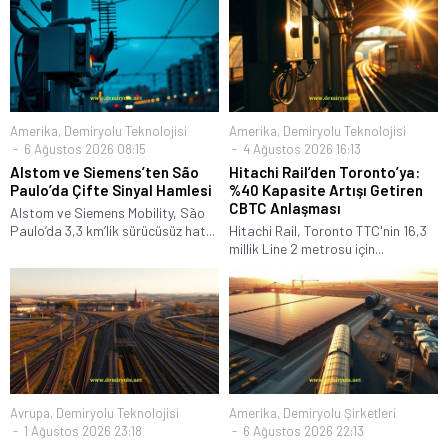
Amerika
,
Demiryolu Teknolojisi
Amerika
,
Demiryolu Teknolojisi
6 Ağustos 2026 08:15
4 Ağustos 2026 16:13
Alstom ve Siemens’ten São
Hitachi Rail’den Toronto’ya:
Paulo’da Çifte Sinyal Hamlesi
%40 Kapasite Artışı Getiren
CBTC Anlaşması
Alstom ve Siemens Mobility, São
Paulo’da 3,3 km’lik sürücüsüz hat...
Hitachi Rail, Toronto TTC'nin 16,3
millik Line 2 metrosu için...
Avrupa
,
Demiryolu Teknolojisi
Amerika
,
Demiryolu Şirketleri
1 Ağustos 2026 23:18
6 Ağustos 2026 22:13