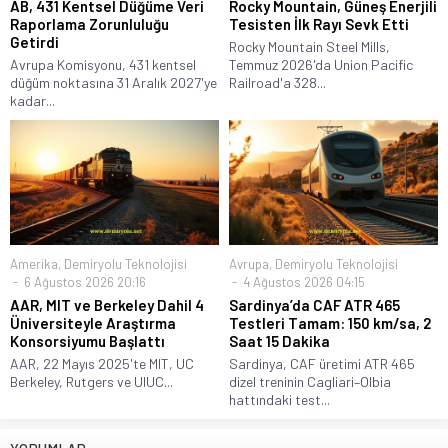
AB, 431 Kentsel Düğüme Veri
Rocky Mountain, Güneş Enerjili
Raporlama Zorunluluğu
Tesisten İlk Rayı Sevk Etti
Getirdi
Rocky Mountain Steel Mills,
Avrupa Komisyonu, 431 kentsel
Temmuz 2026'da Union Pacific
düğüm noktasına 31 Aralık 2027'ye
Railroad'a 328...
kadar...
Amerika
,
Demiryolu Teknolojisi
Avrupa
,
Demiryolu Teknolojisi
6 Ağustos 2026 20:16
4 Ağustos 2026 04:15
AAR, MIT ve Berkeley Dahil 4
Sardinya’da CAF ATR 465
Üniversiteyle Araştırma
Testleri Tamam: 150 km/sa, 2
Konsorsiyumu Başlattı
Saat 15 Dakika
AAR, 22 Mayıs 2025'te MIT, UC
Sardinya, CAF üretimi ATR 465
Berkeley, Rutgers ve UIUC...
dizel treninin Cagliari–Olbia
hattındaki test...