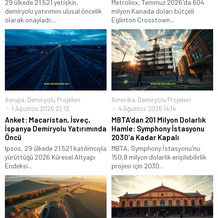
29 ülkede 21.521 yetişkin,
Metrolinx, Temmuz 2026'da 604
demiryolu yatırımını ulusal öncelik
milyon Kanada doları bütçeli
olarak onayladı;...
Eglinton Crosstown...
Avrupa
,
Demiryolu Projeleri
Amerika
,
Demiryolu Projeleri
1 Ağustos 2026 22:13
4 Ağustos 2026 14:14
Anket: Macaristan, İsveç,
MBTA’dan 201 Milyon Dolarlık
İspanya Demiryolu Yatırımında
Hamle: Symphony İstasyonu
Öncü
2030’a Kadar Kapalı
Ipsos, 29 ülkede 21.521 katılımcıyla
MBTA, Symphony İstasyonu'nu
yürüttüğü 2026 Küresel Altyapı
150,8 milyon dolarlık erişilebilirlik
Endeksi...
projesi için 2030...