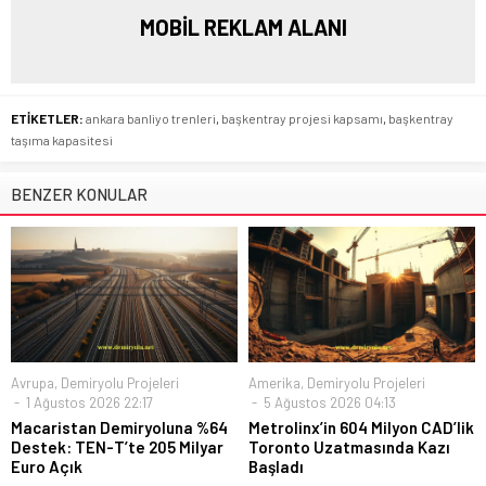
MOBİL REKLAM ALANI
ETİKETLER:
ankara banliyo trenleri
,
başkentray projesi kapsamı
,
başkentray
taşıma kapasitesi
BENZER KONULAR
Avrupa
,
Demiryolu Projeleri
Amerika
,
Demiryolu Projeleri
1 Ağustos 2026 22:17
5 Ağustos 2026 04:13
Macaristan Demiryoluna %64
Metrolinx’in 604 Milyon CAD’lik
Destek: TEN-T’te 205 Milyar
Toronto Uzatmasında Kazı
Euro Açık
Başladı