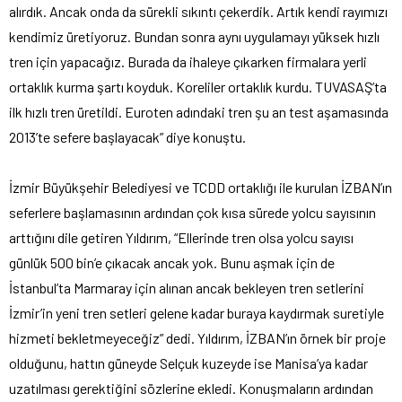
alırdık. Ancak onda da sürekli sıkıntı çekerdik. Artık kendi rayımızı
kendimiz üretiyoruz. Bundan sonra aynı uygulamayı yüksek hızlı
tren için yapacağız. Burada da ihaleye çıkarken firmalara yerli
ortaklık kurma şartı koyduk. Koreliler ortaklık kurdu. TUVASAŞ’ta
ilk hızlı tren üretildi. Euroten adındaki tren şu an test aşamasında
2013’te sefere başlayacak” diye konuştu.
İzmir Büyükşehir Belediyesi ve TCDD ortaklığı ile kurulan İZBAN’ın
seferlere başlamasının ardından çok kısa sürede yolcu sayısının
arttığını dile getiren Yıldırım, “Ellerinde tren olsa yolcu sayısı
günlük 500 bin’e çıkacak ancak yok. Bunu aşmak için de
İstanbul’ta Marmaray için alınan ancak bekleyen tren setlerini
İzmir’in yeni tren setleri gelene kadar buraya kaydırmak suretiyle
hizmeti bekletmeyeceğiz” dedi. Yıldırım, İZBAN’ın örnek bir proje
olduğunu, hattın güneyde Selçuk kuzeyde ise Manisa’ya kadar
uzatılması gerektiğini sözlerine ekledi. Konuşmaların ardından