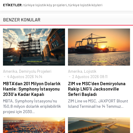
ETİKETLER:
türkiye lojistik köy projeleri
,
türkiye lojistik köyleri
BENZER KONULAR
Amerika
,
Demiryolu Projeleri
Amerika
,
Lojistik
4 Ağustos 2026 14:14
2 Ağustos 2026 08:11
MBTA’dan 201 Milyon Dolarlık
ZIM ve MSC’den Demiryoluna
Hamle: Symphony İstasyonu
Rakip LNG’li Jacksonville
2030’a Kadar Kapalı
Seferi Başladı
MBTA, Symphony İstasyonu'nu
ZIM Line ve MSC, JAXPORT Blount
150,8 milyon dolarlık erişilebilirlik
Island Terminali'ne 14 Temmuz...
projesi için 2030...