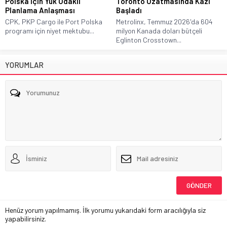
Polska İçin Yük Odaklı
Toronto Uzatmasında Kazı
Planlama Anlaşması
Başladı
CPK, PKP Cargo ile Port Polska
Metrolinx, Temmuz 2026'da 604
programı için niyet mektubu...
milyon Kanada doları bütçeli
Eglinton Crosstown...
YORUMLAR
Henüz yorum yapılmamış. İlk yorumu yukarıdaki form aracılığıyla siz
yapabilirsiniz.