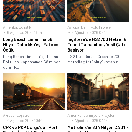
Amerika
,
Lojistik
Avrupa
,
Demiryolu Projeleri
6 Ağustos 2026 18:14
2 Ağustos 2026 02:13
Long Beach Limanı’na 58
İngiltere’de HS2 700 Metrelik
Milyon Dolarlık Yeşil Yatırım
Tüneli Tamamladı, Yeşil Çatı
Ödülü
Başlıyor
Long Beach Limanı, Yeşil Liman
HS2 Ltd, Burton Green'de 700
Politikası kapsamında 58 milyon
metrelik çift tüplü yüksek hızlı...
dolarlık...
Avrupa
,
Lojistik
Amerika
,
Demiryolu Projeleri
4 Ağustos 2026 10:14
5 Ağustos 2026 04:13
CPK ve PKP Cargo’dan Port
Metrolinx’in 604 Milyon CAD’lik