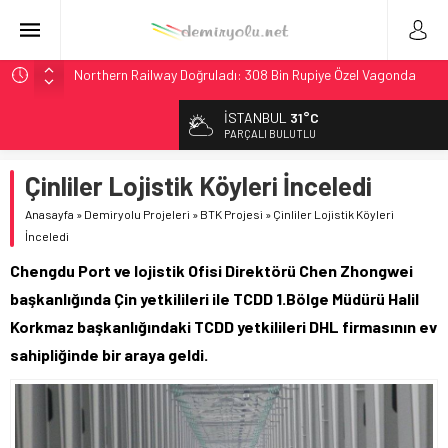
Northern Railway Doğruladı: 308 Bin Rupiye Özel Vagonda
Puja
İSTANBUL
31°C
Chicago’da Metra Polisi BVLOS Drone’larla Müdahale
PARÇALI BULUTLU
Süresini Kısalttı
NJ Transit’ten Tarihi Bütçe: 46 Yılın Rekoru Onaylandı
Çinliler Lojistik Köyleri İnceledi
Rocky Mountain, Güneş Enerjili Tesisten İlk Rayı Sevk Etti
Anasayfa
»
Demiryolu Projeleri
»
BTK Projesi
»
Çinliler Lojistik Köyleri
Brescia 426 Milyon Euro’luk Tramvay İnşaatına Başladı
İnceledi
Chengdu Port ve lojistik Ofisi Direktörü Chen Zhongwei
başkanlığında Çin yetkilileri ile TCDD 1.Bölge Müdürü Halil
Korkmaz başkanlığındaki TCDD yetkilileri DHL firmasının ev
sahipliğinde bir araya geldi.