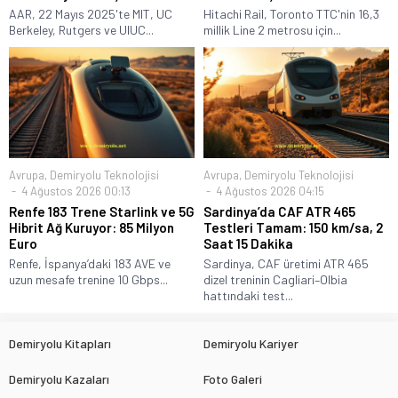
AAR, 22 Mayıs 2025'te MIT, UC
Hitachi Rail, Toronto TTC'nin 16,3
Berkeley, Rutgers ve UIUC...
millik Line 2 metrosu için...
Avrupa
,
Demiryolu Teknolojisi
Avrupa
,
Demiryolu Teknolojisi
4 Ağustos 2026 00:13
4 Ağustos 2026 04:15
Renfe 183 Trene Starlink ve 5G
Sardinya’da CAF ATR 465
Hibrit Ağ Kuruyor: 85 Milyon
Testleri Tamam: 150 km/sa, 2
Euro
Saat 15 Dakika
Renfe, İspanya’daki 183 AVE ve
Sardinya, CAF üretimi ATR 465
uzun mesafe trenine 10 Gbps...
dizel treninin Cagliari–Olbia
hattındaki test...
Demiryolu Kitapları
Demiryolu Kariyer
Demiryolu Kazaları
Foto Galeri