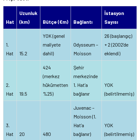
Uzunluk
İstasyon
Hat
(km)
Bütçe (€m)
Bağlantı
Sayısı
YOK (genel
26 (başlangıç)
1.
maliyete
Odysseum –
+ 2 (2002’de
Hat
15.2
dahil)
Moisson
eklendi)
424
Şehir
(merkez
merkezinde
2.
hükümetten
1. Hat’a
YOK
Hat
19.5
%25)
bağlanır
(belirtilmemiş)
Juvenac –
Moisson (1.
3.
Hat’a
YOK
Hat
20
480
bağlanır)
(belirtilmemiş)