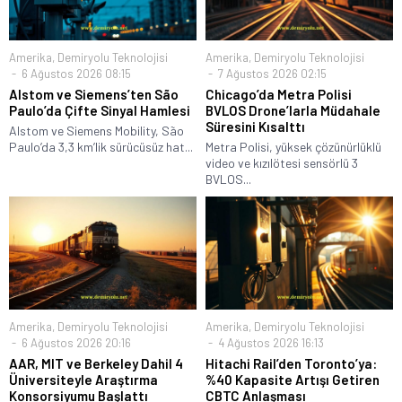
Amerika
,
Demiryolu Teknolojisi
Amerika
,
Demiryolu Teknolojisi
6 Ağustos 2026 08:15
7 Ağustos 2026 02:15
Alstom ve Siemens’ten São
Chicago’da Metra Polisi
Paulo’da Çifte Sinyal Hamlesi
BVLOS Drone’larla Müdahale
Süresini Kısalttı
Alstom ve Siemens Mobility, São
Paulo’da 3,3 km’lik sürücüsüz hat...
Metra Polisi, yüksek çözünürlüklü
video ve kızılötesi sensörlü 3
BVLOS...
Amerika
,
Demiryolu Teknolojisi
Amerika
,
Demiryolu Teknolojisi
6 Ağustos 2026 20:16
4 Ağustos 2026 16:13
AAR, MIT ve Berkeley Dahil 4
Hitachi Rail’den Toronto’ya:
Üniversiteyle Araştırma
%40 Kapasite Artışı Getiren
Konsorsiyumu Başlattı
CBTC Anlaşması