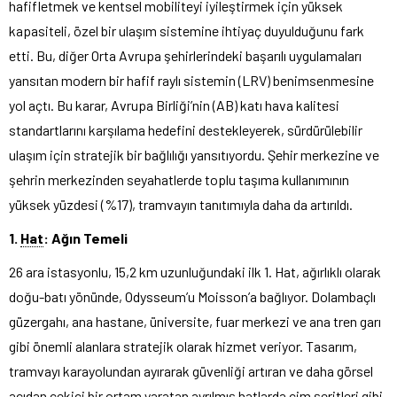
hafifletmek ve kentsel mobiliteyi iyileştirmek için yüksek
kapasiteli, özel bir ulaşım sistemine ihtiyaç duyulduğunu fark
etti. Bu, diğer Orta Avrupa şehirlerindeki başarılı uygulamaları
yansıtan modern bir hafif raylı sistemin (LRV) benimsenmesine
yol açtı. Bu karar, Avrupa Birliği’nin (AB) katı hava kalitesi
standartlarını karşılama hedefini destekleyerek, sürdürülebilir
ulaşım için stratejik bir bağlılığı yansıtıyordu. Şehir merkezine ve
şehrin merkezinden seyahatlerde toplu taşıma kullanımının
yüksek yüzdesi (%17), tramvayın tanıtımıyla daha da artırıldı.
1.
Hat
: Ağın Temeli
26 ara istasyonlu, 15,2 km uzunluğundaki ilk 1. Hat, ağırlıklı olarak
doğu-batı yönünde, Odysseum’u Moisson’a bağlıyor. Dolambaçlı
güzergahı, ana hastane, üniversite, fuar merkezi ve ana tren garı
gibi önemli alanlara stratejik olarak hizmet veriyor. Tasarım,
tramvayı karayolundan ayırarak güvenliği artıran ve daha görsel
açıdan çekici bir ortam yaratan ayrılmış hatlarda çim şeritleri gibi