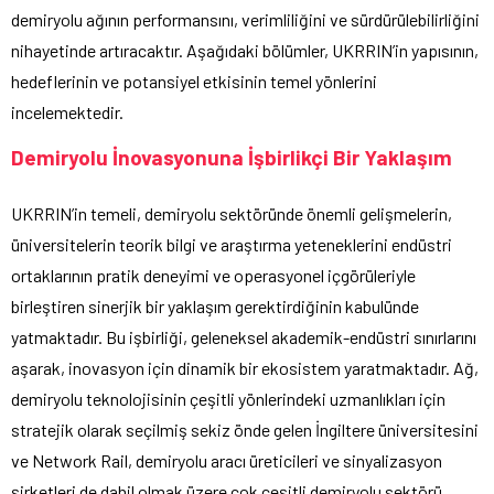
demiryolu ağının performansını, verimliliğini ve sürdürülebilirliğini
nihayetinde artıracaktır. Aşağıdaki bölümler, UKRRIN’in yapısının,
hedeflerinin ve potansiyel etkisinin temel yönlerini
incelemektedir.
Demiryolu İnovasyonuna İşbirlikçi Bir Yaklaşım
UKRRIN’in temeli, demiryolu sektöründe önemli gelişmelerin,
üniversitelerin teorik bilgi ve araştırma yeteneklerini endüstri
ortaklarının pratik deneyimi ve operasyonel içgörüleriyle
birleştiren sinerjik bir yaklaşım gerektirdiğinin kabulünde
yatmaktadır. Bu işbirliği, geleneksel akademik-endüstri sınırlarını
aşarak, inovasyon için dinamik bir ekosistem yaratmaktadır. Ağ,
demiryolu teknolojisinin çeşitli yönlerindeki uzmanlıkları için
stratejik olarak seçilmiş sekiz önde gelen İngiltere üniversitesini
ve Network Rail, demiryolu aracı üreticileri ve sinyalizasyon
şirketleri de dahil olmak üzere çok çeşitli demiryolu sektörü