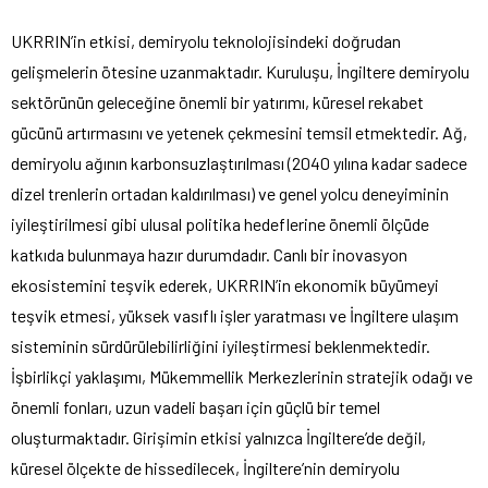
UKRRIN’in etkisi, demiryolu teknolojisindeki doğrudan
gelişmelerin ötesine uzanmaktadır. Kuruluşu, İngiltere demiryolu
sektörünün geleceğine önemli bir yatırımı, küresel rekabet
gücünü artırmasını ve yetenek çekmesini temsil etmektedir. Ağ,
demiryolu ağının karbonsuzlaştırılması (2040 yılına kadar sadece
dizel trenlerin ortadan kaldırılması) ve genel yolcu deneyiminin
iyileştirilmesi gibi ulusal politika hedeflerine önemli ölçüde
katkıda bulunmaya hazır durumdadır. Canlı bir inovasyon
ekosistemini teşvik ederek, UKRRIN’in ekonomik büyümeyi
teşvik etmesi, yüksek vasıflı işler yaratması ve İngiltere ulaşım
sisteminin sürdürülebilirliğini iyileştirmesi beklenmektedir.
İşbirlikçi yaklaşımı, Mükemmellik Merkezlerinin stratejik odağı ve
önemli fonları, uzun vadeli başarı için güçlü bir temel
oluşturmaktadır. Girişimin etkisi yalnızca İngiltere’de değil,
küresel ölçekte de hissedilecek, İngiltere’nin demiryolu