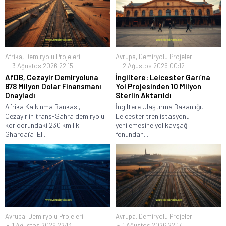
Afrika
,
Demiryolu Projeleri
Avrupa
,
Demiryolu Projeleri
3 Ağustos 2026 22:15
2 Ağustos 2026 00:12
AfDB, Cezayir Demiryoluna
İngiltere: Leicester Garı’na
878 Milyon Dolar Finansmanı
Yol Projesinden 10 Milyon
Onayladı
Sterlin Aktarıldı
Afrika Kalkınma Bankası,
İngiltere Ulaştırma Bakanlığı,
Cezayir'in trans-Sahra demiryolu
Leicester tren istasyonu
koridorundaki 230 km'lik
yenilemesine yol kavşağı
Ghardaïa–El...
fonundan...
Avrupa
,
Demiryolu Projeleri
Avrupa
,
Demiryolu Projeleri
1 Ağustos 2026 22:13
1 Ağustos 2026 22:17