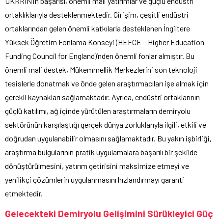
UKRRIN’in başarısı, önemli mali yatırımlar ve güçlü endüstri
ortaklıklarıyla desteklenmektedir. Girişim, çeşitli endüstri
ortaklarından gelen önemli katkılarla desteklenen İngiltere
Yüksek Öğretim Fonlama Konseyi (HEFCE – Higher Education
Funding Council for England)’nden önemli fonlar almıştır. Bu
önemli mali destek, Mükemmellik Merkezlerini son teknoloji
tesislerle donatmak ve önde gelen araştırmacıları işe almak için
gerekli kaynakları sağlamaktadır. Ayrıca, endüstri ortaklarının
güçlü katılımı, ağ içinde yürütülen araştırmaların demiryolu
sektörünün karşılaştığı gerçek dünya zorluklarıyla ilgili, etkili ve
doğrudan uygulanabilir olmasını sağlamaktadır. Bu yakın işbirliği,
araştırma bulgularının pratik uygulamalara başarılı bir şekilde
dönüştürülmesini, yatırım getirisini maksimize etmeyi ve
yenilikçi çözümlerin uygulanmasını hızlandırmayı garanti
etmektedir.
Gelecekteki Demiryolu Gelişimini Sürükleyici Güç