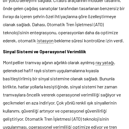
bir yolcu deneyimi sağladı. Citadis araçlarının modüler tasarımı,
önde gelen çağdaş sanatçılar tarafından tasarlanan benzersiz bir
livrayı da içeren şehrin özel ihtiyaçlarına göre özelleştirmeye
olanak sağladı. Dahası, Otomatik Tren İşletmesi (ATO)
teknolojisinin entegrasyonu, operasyonları daha da optimize
ederek, otomatik
istasyon
bekleme süresi kontrolüne izin verdi.
Sinyal Sistemi ve Operasyonel Verimlilik
Montpellier tramvay ağının ağırlıklı olarak ayrılmış
ray yatağı
,
geleneksel hafif raylı sistem uygulamalarına kıyasla
basitleştirilmiş bir sinyal sistemine olanak sağladı. Bununla
birlikte, hatlar yollarla kesiştiğinde, sinyal sistemi her zaman
tramvaylara öncelik vererek operasyonel verimliliği sağlıyor ve
gecikmeleri en aza indiriyor. Çok yönlü renkli ışık sinyallerinin
kullanımı, güvenliği artırıyor ve operasyonel güvenilirliği
geliştiriyor. Otomatik Tren İşletmesi (ATO) teknolojisinin
uygulanması, operasyonel verimliliği optimize ediyor ve tren