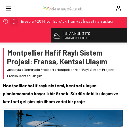
Brescia 426 Milyon Euro’luk Tramvay İnşaatına Başladı
Northern Railway Doğruladı: 308 Bin Rupiye Özel Vagonda
İSTANBUL
31°C
Puja
PARÇALI BULUTLU
Chicago’da Metra Polisi BVLOS Drone’larla Müdahale
Süresini Kısalttı
Montpellier Hafif Raylı Sistem
NJ Transit’ten Tarihi Bütçe: 46 Yılın Rekoru Onaylandı
Projesi: Fransa, Kentsel Ulaşım
České dráhy 101 Yaşındaki Buharlıyı Šumava Seferlerine
Anasayfa
»
Demiryolu Projeleri
»
Montpellier Hafif Raylı Sistem Projesi:
Çıkarıyor
Fransa, Kentsel Ulaşım
Montpellier hafif raylı sistemi, kentsel ulaşım
planlamasında başarılı bir örnek. Sürdürülebilir ulaşım ve
kentsel gelişim için ilham verici bir proje.