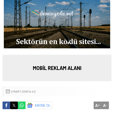
MOBİL REKLAM ALANI
2 MART 2018 14:42
A
A
ABONE OL
+
-