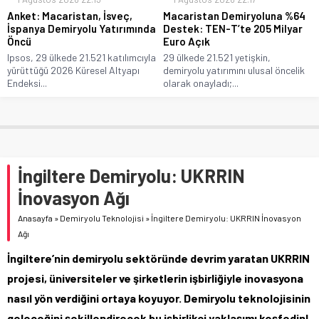
Anket: Macaristan, İsveç,
Macaristan Demiryoluna %64
İspanya Demiryolu Yatırımında
Destek: TEN-T’te 205 Milyar
Öncü
Euro Açık
Ipsos, 29 ülkede 21.521 katılımcıyla
29 ülkede 21.521 yetişkin,
yürüttüğü 2026 Küresel Altyapı
demiryolu yatırımını ulusal öncelik
Endeksi...
olarak onayladı;...
İngiltere Demiryolu: UKRRIN
İnovasyon Ağı
Anasayfa
»
Demiryolu Teknolojisi
»
İngiltere Demiryolu: UKRRIN İnovasyon
Ağı
İngiltere’nin demiryolu sektöründe devrim yaratan UKRRIN
projesi, üniversiteler ve şirketlerin işbirliğiyle inovasyona
nasıl yön verdiğini ortaya koyuyor. Demiryolu teknolojisinin
geleceğini şekillendirecek bu işbirlikçi yaklaşımı keşfedin!