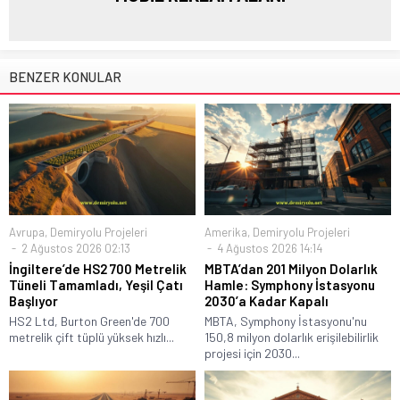
BENZER KONULAR
Avrupa
,
Demiryolu Projeleri
Amerika
,
Demiryolu Projeleri
2 Ağustos 2026 02:13
4 Ağustos 2026 14:14
İngiltere’de HS2 700 Metrelik
MBTA’dan 201 Milyon Dolarlık
Tüneli Tamamladı, Yeşil Çatı
Hamle: Symphony İstasyonu
Başlıyor
2030’a Kadar Kapalı
HS2 Ltd, Burton Green'de 700
MBTA, Symphony İstasyonu'nu
metrelik çift tüplü yüksek hızlı...
150,8 milyon dolarlık erişilebilirlik
projesi için 2030...