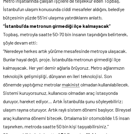
Metro inşatlarında çalışan işçilere de teşekkür eden Topbaş,
İstanbul’un ulaşım konusunda ciddi mesafeler aldığını, belediye
bütçesinin yüzde 55’ini ulaşıma yatırdıklarını anlattı.
“İstanbul’da metronun girmediği ilçe kalmayacak”
Topbaş, metroyla saatte 50-70 bin insanın taşındığını belirterek,
şöyle devam etti:
“Neredeye herkes artık yürüme mesafesinde metroya ulaşacak.
Bunlar hayal değil, proje. İstanbul’da metronun girmediği ilçe
kalmayacak. Her yeri demir ağlarla örüyoruz. Metro ağlarımızın
teknolojik gelişmişliği, dünyanın en ileri teknolojisi. Son
dönemde yaptığımız metrolar
makinist
olmadan kullanılabilecek.
Sistemi kuruyorsunuz, kullanıcısı olmadan araç istasyonda
duruyor, hareket ediyor… Artık İstanbul’da şunu söyleyebiliriz;
ulaşım rayına oturuyor. Artık raylı sistem dönemi başlıyor. Bireysel
araç kullanma dönemi bitecek. Ortalama bir otomobilde 1.5 insan
taşınırken, metroda saatte 50 bin kişi taşıyabilirsiniz.”