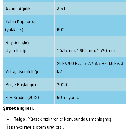
Azami Ağırlık
315 t
Yolcu Kapasitesi
(yaklaşık)
600
Ray Genişliği
Uyumluluğu
1.435 mm, 1.668 mm, 1.520 mm
25 kV/50 Hz, 15 kV/16,7 Hz, 1,5 kV, 3
Voltaj
Uyumluluğu
kV
Proje Başlangıcı
2009
EIB Kredisi (2012)
50 milyon €
Şirket Bilgileri:
Talgo:
Yüksek hızlı trenler konusunda uzmanlaşmış
İspanyol raylı sistem üreticisi.