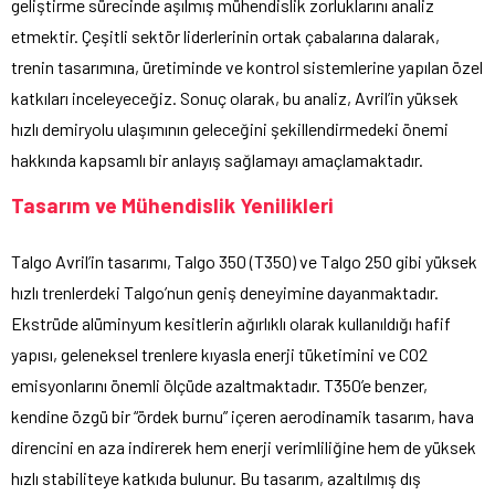
geliştirme sürecinde aşılmış mühendislik zorluklarını analiz
etmektir. Çeşitli sektör liderlerinin ortak çabalarına dalarak,
trenin tasarımına, üretiminde ve kontrol sistemlerine yapılan özel
katkıları inceleyeceğiz. Sonuç olarak, bu analiz, Avril’in yüksek
hızlı demiryolu ulaşımının geleceğini şekillendirmedeki önemi
hakkında kapsamlı bir anlayış sağlamayı amaçlamaktadır.
Tasarım ve Mühendislik Yenilikleri
Talgo Avril’in tasarımı, Talgo 350 (T350) ve Talgo 250 gibi yüksek
hızlı trenlerdeki Talgo’nun geniş deneyimine dayanmaktadır.
Ekstrüde alüminyum kesitlerin ağırlıklı olarak kullanıldığı hafif
yapısı, geleneksel trenlere kıyasla enerji tüketimini ve CO2
emisyonlarını önemli ölçüde azaltmaktadır. T350’e benzer,
kendine özgü bir “ördek burnu” içeren aerodinamik tasarım, hava
direncini en aza indirerek hem enerji verimliliğine hem de yüksek
hızlı stabiliteye katkıda bulunur. Bu tasarım, azaltılmış dış