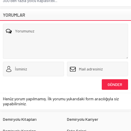
300'den fazla yolcu kapasiteli...
YORUMLAR
Henüz yorum yapılmamış. İlk yorumu yukarıdaki form aracılığıyla siz
yapabilirsiniz.
Demiryolu Kitapları
Demiryolu Kariyer
Demiryolu Kazaları
Foto Galeri