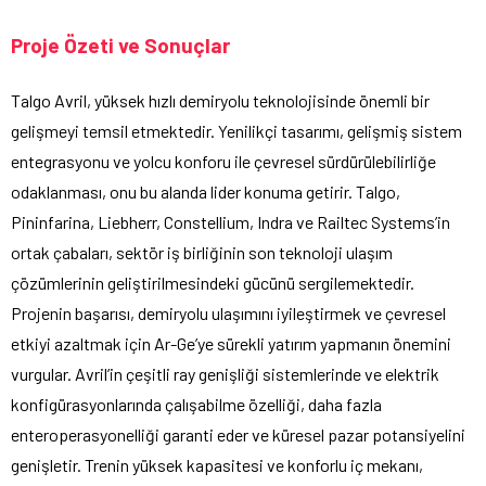
Proje Özeti ve Sonuçlar
Talgo Avril, yüksek hızlı demiryolu teknolojisinde önemli bir
gelişmeyi temsil etmektedir. Yenilikçi tasarımı, gelişmiş sistem
entegrasyonu ve yolcu konforu ile çevresel sürdürülebilirliğe
odaklanması, onu bu alanda lider konuma getirir. Talgo,
Pininfarina, Liebherr, Constellium, Indra ve Railtec Systems’in
ortak çabaları, sektör iş birliğinin son teknoloji ulaşım
çözümlerinin geliştirilmesindeki gücünü sergilemektedir.
Projenin başarısı, demiryolu ulaşımını iyileştirmek ve çevresel
etkiyi azaltmak için Ar-Ge’ye sürekli yatırım yapmanın önemini
vurgular. Avril’in çeşitli ray genişliği sistemlerinde ve elektrik
konfigürasyonlarında çalışabilme özelliği, daha fazla
enteroperasyonelliği garanti eder ve küresel pazar potansiyelini
genişletir. Trenin yüksek kapasitesi ve konforlu iç mekanı,