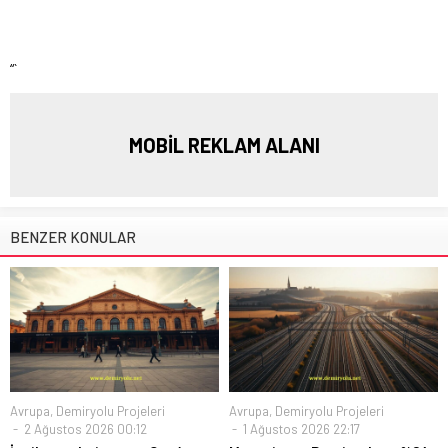
“`
MOBİL REKLAM ALANI
BENZER KONULAR
Avrupa
,
Demiryolu Projeleri
Avrupa
,
Demiryolu Projeleri
2 Ağustos 2026 00:12
1 Ağustos 2026 22:17