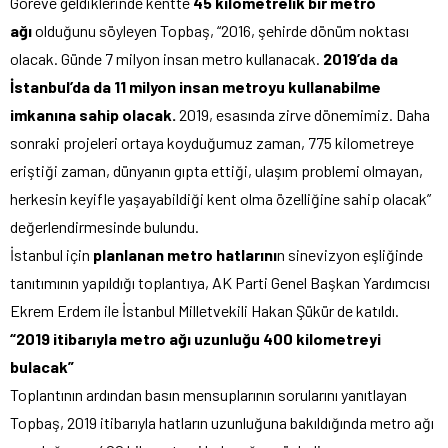
Göreve geldiklerinde kentte
45 kilometrelik bir metro
ağı
olduğunu söyleyen Topbaş, “2016, şehirde dönüm noktası
olacak. Günde 7 milyon insan metro kullanacak.
2019’da da
İstanbul’da da 11 milyon insan metroyu kullanabilme
imkanına sahip olacak.
2019, esasında zirve dönemimiz. Daha
sonraki projeleri ortaya koyduğumuz zaman, 775 kilometreye
eriştiği zaman, dünyanın gıpta ettiği, ulaşım problemi olmayan,
herkesin keyifle yaşayabildiği kent olma özelliğine sahip olacak”
değerlendirmesinde bulundu.
İstanbul için
planlanan metro hatlarını
n sinevizyon eşliğinde
tanıtımının yapıldığı toplantıya, AK Parti Genel Başkan Yardımcısı
Ekrem Erdem ile İstanbul Milletvekili Hakan Şükür de katıldı.
“2019 itibarıyla metro ağı uzunluğu 400 kilometreyi
bulacak”
Toplantının ardından basın mensuplarının sorularını yanıtlayan
Topbaş, 2019 itibarıyla hatların uzunluğuna bakıldığında metro ağı