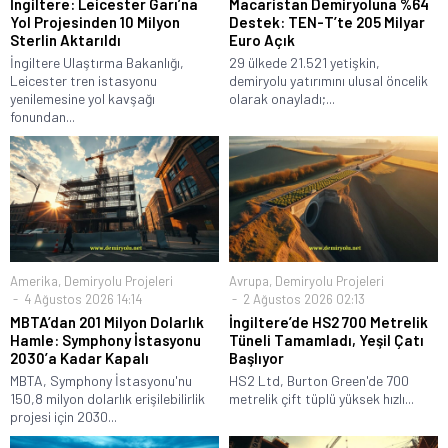
İngiltere: Leicester Garı’na
Macaristan Demiryoluna %64
Yol Projesinden 10 Milyon
Destek: TEN-T’te 205 Milyar
Sterlin Aktarıldı
Euro Açık
İngiltere Ulaştırma Bakanlığı,
29 ülkede 21.521 yetişkin,
Leicester tren istasyonu
demiryolu yatırımını ulusal öncelik
yenilemesine yol kavşağı
olarak onayladı;...
fonundan...
Amerika
,
Demiryolu Projeleri
Avrupa
,
Demiryolu Projeleri
4 Ağustos 2026 14:14
2 Ağustos 2026 02:13
MBTA’dan 201 Milyon Dolarlık
İngiltere’de HS2 700 Metrelik
Hamle: Symphony İstasyonu
Tüneli Tamamladı, Yeşil Çatı
2030’a Kadar Kapalı
Başlıyor
MBTA, Symphony İstasyonu'nu
HS2 Ltd, Burton Green'de 700
150,8 milyon dolarlık erişilebilirlik
metrelik çift tüplü yüksek hızlı...
projesi için 2030...