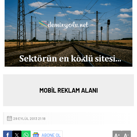
MOBİL REKLAM ALANI
29 EYLÜL 2013 21:18
A
A
ABONE OL
+
-