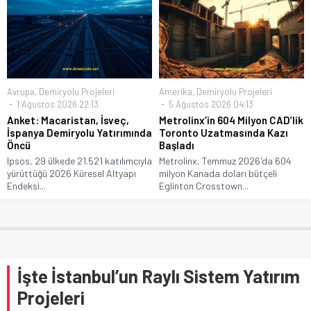
Avrupa
,
Demiryolu Projeleri
Amerika
,
Demiryolu Projeleri
1 Ağustos 2026 22:13
5 Ağustos 2026 04:13
Anket: Macaristan, İsveç,
Metrolinx’in 604 Milyon CAD’lik
İspanya Demiryolu Yatırımında
Toronto Uzatmasında Kazı
Öncü
Başladı
Ipsos, 29 ülkede 21.521 katılımcıyla
Metrolinx, Temmuz 2026'da 604
yürüttüğü 2026 Küresel Altyapı
milyon Kanada doları bütçeli
Endeksi...
Eglinton Crosstown...
İşte İstanbul’un Raylı Sistem Yatırım
Projeleri