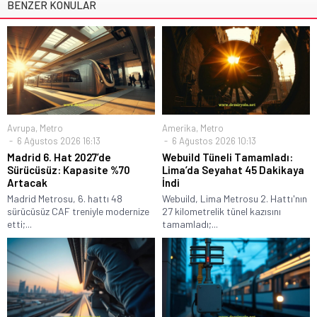
BENZER KONULAR
Avrupa
,
Metro
Amerika
,
Metro
6 Ağustos 2026 16:13
6 Ağustos 2026 10:13
Madrid 6. Hat 2027’de
Webuild Tüneli Tamamladı:
Sürücüsüz: Kapasite %70
Lima’da Seyahat 45 Dakikaya
Artacak
İndi
Madrid Metrosu, 6. hattı 48
Webuild, Lima Metrosu 2. Hattı'nın
sürücüsüz CAF treniyle modernize
27 kilometrelik tünel kazısını
etti;...
tamamladı;...