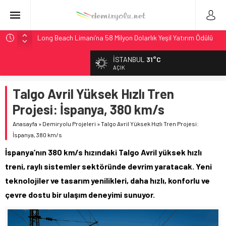
Long Beach Limanı’na 58 Milyon Dolarlık Yeşil Yatırım Ödülü
Madrid 6. Hat 2027’de Sürücüsüz: Kapasite %70 Artacak
İSTANBUL
31°C
Laing O’Rourke, 17,2 Milyar Sterlinlik Siparişle Tesis
AÇIK
Büyütüyor
Talgo Avril Yüksek Hızlı Tren
İtalya’dan Yeni Otomotiv Demiryolu: 4.800 Ton CO2
Tasarrufu
Projesi: İspanya, 380 km/s
AAR, MIT ve Berkeley Dahil 4 Üniversiteyle Araştırma
Anasayfa
»
Demiryolu Projeleri
»
Talgo Avril Yüksek Hızlı Tren Projesi:
Konsorsiyumu Başlattı
İspanya, 380 km/s
İspanya’nın 380 km/s hızındaki Talgo Avril yüksek hızlı
treni, raylı sistemler sektöründe devrim yaratacak. Yeni
teknolojiler ve tasarım yenilikleri, daha hızlı, konforlu ve
çevre dostu bir ulaşım deneyimi sunuyor.