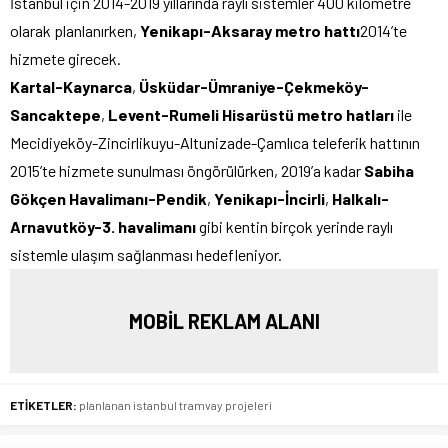
İstanbul için 2014-2019 yıllarında raylı sistemler 400 kilometre
olarak planlanırken,
Yenikapı-Aksaray metro hattı
2014’te
hizmete girecek.
Kartal-Kaynarca
,
Üsküdar-Ümraniye-Çekmeköy-
Sancaktepe
,
Levent-Rumeli Hisarüstü metro hatları
ile
Mecidiyeköy-Zincirlikuyu-Altunizade-Çamlıca teleferik hattının
2015’te hizmete sunulması öngörülürken, 2019’a kadar
Sabiha
Gökçen Havalimanı-Pendik
,
Yenikapı-İncirli
,
Halkalı-
Arnavutköy-3. havalimanı
gibi kentin birçok yerinde raylı
sistemle ulaşım sağlanması hedefleniyor.
MOBİL REKLAM ALANI
ETİKETLER:
planlanan istanbul tramvay projeleri