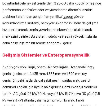
boyutlarla (geleneksel trenlerden %25-30 daha küçük) birleşince
performansı optimize eder ve yuvarlanma direncini azaltır.
Liebherr tarafından geliştirilen yenilikçi
vagon
gövde
konumlandırma sistemi, hem yolcu konforunu hem de çalışma
hızlarını artırarak trenin yuvarlanma ekseninde aktif olarak
merkezini belirler. Bu sistem, sürüş kalitesini yüksek hızlarda
daha da iyileştiren bir amortisör görevi görür.
Gelişmiş Sistemler ve Enteroperasyonellik
Avril’in çok yönlülüğü, önemli bir özelliğidir. Uyarlanabilir
ray
genişliği sistemi, 1.435 mm, 1.668 mm ve 1.520 mm ray
genişliğindeki hatlarda çalışabilmesini sağlayarak, çeşitli
demiryolu ağları için uygun hale getirir. Dörtlü voltajlı elektrikli
tahrik, AC gücü (25 kV/50 Hz veya 15 kV/16,7 Hz) ve DC gücü (1,5
kV veya 3 kV) altında çalışmayı mümkün kılarak, farklı