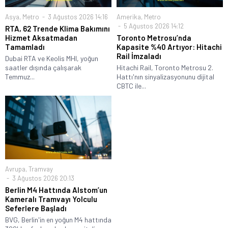
Asya
,
Metro
3 Ağustos 2026 14:16
Amerika
,
Metro
5 Ağustos 2026 14:12
RTA, 62 Trende Klima Bakımını
Hizmet Aksatmadan
Toronto Metrosu’nda
Tamamladı
Kapasite %40 Artıyor: Hitachi
Rail İmzaladı
Dubai RTA ve Keolis MHI, yoğun
saatler dışında çalışarak
Hitachi Rail, Toronto Metrosu 2.
Temmuz...
Hattı'nın sinyalizasyonunu dijital
CBTC ile...
Avrupa
,
Tramvay
3 Ağustos 2026 20:13
Berlin M4 Hattında Alstom’un
Kameralı Tramvayı Yolculu
Seferlere Başladı
BVG, Berlin'in en yoğun M4 hattında