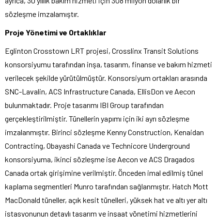
ayrıca, 30 yıllık bakım hizmeti için 308 milyon dolarlık bir
sözleşme imzalamıştır.
Proje Yönetimi ve Ortaklıklar
Eglinton Crosstown LRT projesi, Crosslinx Transit Solutions
konsorsiyumu tarafından inşa, tasarım, finanse ve bakım hizmeti
verilecek şekilde yürütülmüştür. Konsorsiyum ortakları arasında
SNC-Lavalin, ACS Infrastructure Canada, EllisDon ve Aecon
bulunmaktadır. Proje tasarımı IBI Group tarafından
gerçekleştirilmiştir. Tünellerin yapımı için iki ayrı sözleşme
imzalanmıştır. Birinci sözleşme Kenny Construction, Kenaidan
Contracting, Obayashi Canada ve Technicore Underground
konsorsiyuma, ikinci sözleşme ise Aecon ve ACS Dragados
Canada ortak girişimine verilmiştir. Önceden imal edilmiş tünel
kaplama segmentleri Munro tarafından sağlanmıştır. Hatch Mott
MacDonald tüneller, açık kesit tünelleri, yüksek hat ve altı yer altı
istasyonunun detaylı tasarım ve inşaat yönetimi hizmetlerini