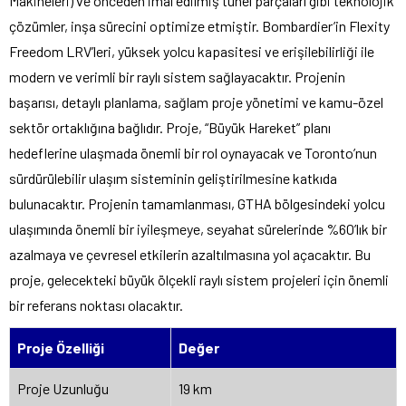
Makineleri) ve önceden imal edilmiş tünel parçaları gibi teknolojik
çözümler, inşa sürecini optimize etmiştir. Bombardier’in Flexity
Freedom LRV’leri, yüksek yolcu kapasitesi ve erişilebilirliği ile
modern ve verimli bir raylı sistem sağlayacaktır. Projenin
başarısı, detaylı planlama, sağlam proje yönetimi ve kamu-özel
sektör ortaklığına bağlıdır. Proje, “Büyük Hareket” planı
hedeflerine ulaşmada önemli bir rol oynayacak ve Toronto’nun
sürdürülebilir ulaşım sisteminin geliştirilmesine katkıda
bulunacaktır. Projenin tamamlanması, GTHA bölgesindeki yolcu
ulaşımında önemli bir iyileşmeye, seyahat sürelerinde %60’lık bir
azalmaya ve çevresel etkilerin azaltılmasına yol açacaktır. Bu
proje, gelecekteki büyük ölçekli raylı sistem projeleri için önemli
bir referans noktası olacaktır.
Proje Özelliği
Değer
Proje Uzunluğu
19 km