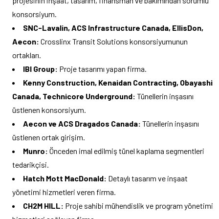
projesinin inşaat, tasarım, finansman ve bakımından sorumlu
konsorsiyum.
SNC-Lavalin, ACS Infrastructure Canada, EllisDon,
Aecon:
Crosslinx Transit Solutions konsorsiyumunun
ortakları.
IBI Group:
Proje tasarımı yapan firma.
Kenny Construction, Kenaidan Contracting, Obayashi
Canada, Technicore Underground:
Tünellerin inşasını
üstlenen konsorsiyum.
Aecon ve ACS Dragados Canada:
Tünellerin inşasını
üstlenen ortak girişim.
Munro:
Önceden imal edilmiş tünel kaplama segmentleri
tedarikçisi.
Hatch Mott MacDonald:
Detaylı tasarım ve inşaat
yönetimi hizmetleri veren firma.
CH2M HILL:
Proje sahibi mühendislik ve program yönetimi