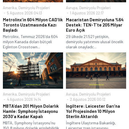
Amerika
,
Demiryolu Projeleri
Avrupa
,
Demiryolu Projeleri
5 Ağustos 2026 04:13
1 Ağustos 2026 22:17
Metrolinx’in 604 Milyon CAD’lik
Macaristan Demiryoluna %64
Toronto Uzatmasında Kazı
Destek: TEN-T’te 205 Milyar
Başladı
Euro Açık
Metrolinx, Temmuz 2026'da 604
29 ülkede 21.521 yetişkin,
milyon Kanada doları bütçeli
demiryolu yatırımını ulusal öncelik
Eglinton Crosstown...
olarak onayladı;...
Amerika
,
Demiryolu Projeleri
Avrupa
,
Demiryolu Projeleri
4 Ağustos 2026 14:14
2 Ağustos 2026 00:12
MBTA’dan 201 Milyon Dolarlık
İngiltere: Leicester Garı’na
Hamle: Symphony İstasyonu
Yol Projesinden 10 Milyon
2030’a Kadar Kapalı
Sterlin Aktarıldı
MBTA, Symphony İstasyonu'nu
İngiltere Ulaştırma Bakanlığı,
150,8 milyon dolarlık erişilebilirlik
Leicester tren istasyonu