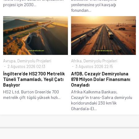
projesi için 2030...
yenilemesine yol kavşağı
fonundan...
Avrupa
,
Demiryolu Projeleri
Afrika
,
Demiryolu Projeleri
2 Ağustos 2026 02:13
3 Ağustos 2026 22:15
İngiltere’de HS2 700 Metrelik
AfDB, Cezayir Demiryoluna
Tüneli Tamamladı, Yeşil Çatı
878 Milyon Dolar Finansmanı
Başlıyor
Onayladı
HS2 Ltd, Burton Green'de 700
Afrika Kalkınma Bankası,
metrelik çift tüplü yüksek hızlı...
Cezayir'in trans-Sahra demiryolu
koridorundaki 230 km'lik
Ghardaïa–El...