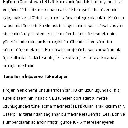
Eglinton Crosstown LRT, 19 km uzunluğundaki
hat
boyunca hızlı
ve güvenilir bir hizmet sunacak, trafikten ayrı bir hat üzerinde
çalışacak ve TTC’nin hızlı transit ağına entegre olacaktır. Projenin
kapsamı, tünellerin kazılması, istasyonların inşası, sinyalizasyon
sistemleri, raylı sistemlerin temini ve bakım sözleşmelerinin
yönetiminden oluşan karmaşık bir mühendislik ve yönetim
sürecini içermektedir. Bu makale, projenin başarısını sağlamak
için kullanılan farklı teknolojileri ve stratejileri ortaya koymayı
amaçlamaktadır.
Tünellerin İnşası ve Teknolojisi
Projenin en önemli unsurlarından biri, 10 km uzunluğundaki ikiz
tünel
sisteminin inşasıdır. Bu tüneller, dört adet 81 metre
uzunluğundaki
tünel açma makinesi
(TBM) kullanılarak kazılmıştır.
Caterpillar tarafından sağlanan bu makineler (Dennis, Lea, Don ve
Humber olarak adlandırılmıştır) günde 10-15 metre ilerleyerek