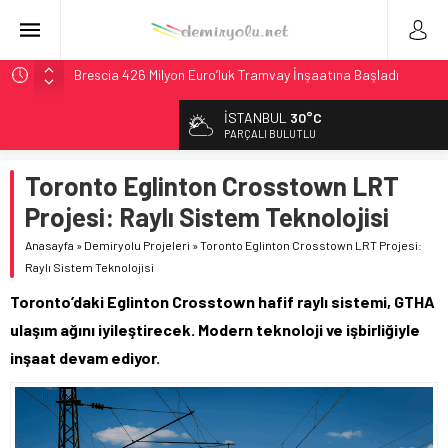
Brescia 426 Milyon Euro’luk Tramvay İnşaatına Başladı
Northern Railway Doğruladı: 308 Bin Rupiye Özel Vagonda
İSTANBUL
30°C
Puja
PARÇALI BULUTLU
Chicago’da Metra Polisi BVLOS Drone’larla Müdahale
Süresini Kısalttı
Toronto Eglinton Crosstown LRT
NJ Transit’ten Tarihi Bütçe: 46 Yılın Rekoru Onaylandı
Projesi: Raylı Sistem Teknolojisi
České dráhy 101 Yaşındaki Buharlıyı Šumava Seferlerine
Anasayfa
»
Demiryolu Projeleri
»
Toronto Eglinton Crosstown LRT Projesi:
Çıkarıyor
Raylı Sistem Teknolojisi
Toronto’daki Eglinton Crosstown hafif raylı sistemi, GTHA
ulaşım ağını iyileştirecek. Modern teknoloji ve işbirliğiyle
inşaat devam ediyor.