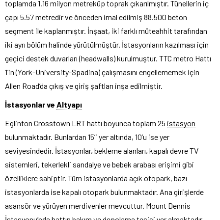
toplamda 1.16 milyon metreküp toprak çıkarılmıştır. Tünellerin iç
çapı 5.57 metredir ve önceden imal edilmiş 88.500 beton
segment ile kaplanmıştır. İnşaat, iki farklı müteahhit tarafından
iki ayrı bölüm halinde yürütülmüştür. İstasyonların kazılması için
geçici destek duvarları (headwalls) kurulmuştur. TTC metro Hattı
1’in (York-University-Spadina) çalışmasını engellememek için
Allen Road’da çıkış ve giriş şaftları inşa edilmiştir.
İstasyonlar ve
Altyapı
Eglinton Crosstown LRT hattı boyunca toplam 25
istasyon
bulunmaktadır. Bunlardan 15’i yer altında, 10’u ise yer
seviyesindedir. İstasyonlar, bekleme alanları, kapalı devre TV
sistemleri, tekerlekli sandalye ve bebek arabası erişimi gibi
özelliklere sahiptir. Tüm istasyonlarda açık otopark, bazı
istasyonlarda ise kapalı otopark bulunmaktadır. Ana girişlerde
asansör ve yürüyen merdivenler mevcuttur. Mount Dennis
İstasyonu’nda hattın bakım ve depolama tesisi yer almaktadır.