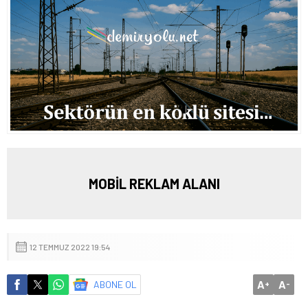
MOBİL REKLAM ALANI
12 TEMMUZ 2022 19:54
A
A
ABONE OL
+
-