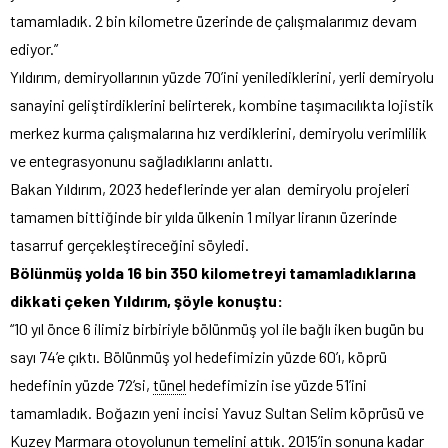
tamamladık. 2 bin kilometre üzerinde de çalışmalarımız devam
ediyor.”
Yıldırım, demiryollarının yüzde 70’ini yenilediklerini, yerli demiryolu
sanayini geliştirdiklerini belirterek, kombine taşımacılıkta lojistik
merkez kurma çalışmalarına hız verdiklerini, demiryolu verimlilik
ve entegrasyonunu sağladıklarını anlattı.
Bakan Yıldırım, 2023 hedeflerinde yer alan demiryolu projeleri
tamamen bittiğinde bir yılda ülkenin 1 milyar liranın üzerinde
tasarruf gerçekleştireceğini söyledi.
Bölünmüş yolda 16 bin 350 kilometreyi tamamladıklarına
dikkati çeken Yıldırım, şöyle konuştu:
“10 yıl önce 6 ilimiz birbiriyle bölünmüş yol ile bağlı iken bugün bu
sayı 74’e çıktı. Bölünmüş yol hedefimizin yüzde 60’ı, köprü
hedefinin yüzde 72’si,
tünel
hedefimizin ise yüzde 51’ini
tamamladık. Boğazın yeni incisi Yavuz Sultan Selim köprüsü ve
Kuzey Marmara otoyolunun temelini attık. 2015’in sonuna kadar