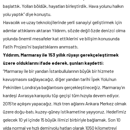
başlattık. Yolları böldük, hayatları birleştirdik. Hava yolunu halkın
yolu yaptık” diye konuştu.
Havacılık ve uzay teknolojilerinde yerli sanayiyi geliştirmek için
adımlar attıklarını aktaran Yıldırım, sözde değil özde denizci olma
yolunda önemli mesafeler kat ettiklerini ve bilişim konusunda
Fatih Projesi’ni başlattıklarını anımsattı.
Yıldırım, Marmaray ile 153 yıllık rüyayı gerekçeleştirmek
üzere olduklarını ifade ederek, şunları kaydetti:
“Marmaray ile bir yandan İstanbullularının büyük bir hizmete
kavuşmasını sağlayacağız, diğer yandan tarihi İpek Yolu’nun
Pekin’den Londra’ya bağlantısını gerçekleştireceğiz. Marmaray’ın
kardeşi Avrasya karayolu tüp geçişi tüm hızıyla devem ediyor.
2015’te açılışını yapacağız. Hızlı tren ağlarını Ankara Merkez olmak
üzere doğu-batı, kuzey-güney istikametine yayıyoruz. Hedefimiz
gelecek 10 yıl içinde 15 büyük ilimizi birbiriyle bağlamak. Son 10
yılda normal ve hızlı demiryolu hatları olarak 1050 kilometreyi