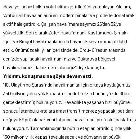
Hava yollarının halkın yolu haline getirildiğini vurgulayan Yıldırım,
“Atıl duran havaalanlarını en modern binalar ve pistlerle donatarak
aktif hale getirdik. Çalışan havalimanı sayımızı 26’dan 52’ye
yükselttik. Son olarak Zafer Havaliamanı, Kastamonu, Şırnak,
Iğdır ve Bingöl havalimanlarını da havacılık sektörümüze dahil
ettik. Önümüzdeki yıllar içerisinde de, Ordu- Giresun arasında
denizde yapılacak havalimanımızı ve Çukurova bölgesel
havalimanımızı da hizmete alacağız” diye konuştu.
Yıldırım, konuşmasına şöyle devam etti:
“10. Ulaştırma Şurası’nda havalimanları için ortaya koyduğumuz
350 milyon yolcu yük kapasiteli hedefimizin bugün yüzde 60’ını
gerçekleştirmiş bulunuyoruz. Havacılıkta yaşanan hızlı büyüme
sonucu İstanbul’u kıtalara arası transit merkez yapacak, batıdan
doğuya köprü olacak yeni İstanbul havalimanı projesini başlatmış
bulunuyoruz. Tamamlandığında bütün etapları bitirildiğinde yıllık
150 milyon yıllık kapasiteye ulaşacak ve dünyanın en büyük