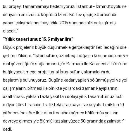
bu projeyi tamamlamayı hedefliyoruz. İstanbul – İzmir Otoyolu ile
dünyanın en uzun 3. köprüsü İzmit Körfez geçiş köprüsünün
yapım çalışmalarına başladık. 2015 sonunda hizmete girmiş
olacak.”
“Yıllık tasarfumuz 15,5 milyar lira”
Büyük projelerin büyük düşünmekle gerçekleştiriliebileceğini dile
getiren Yıldırım, “İstanbul’un gözbebeği boğazın korunması can ve
mal güvenliğinin sağlanması için Marmara ile Karadeniz’i birbirine
bağlayacak mega proje kanal İstanbul’un çalışmalarını da
başlatmış bulunuyoruz. Bugüne kadar yapılan bölünmüş yol ve yol
çalışmalarını bitmesi ile birlikte yollardaki zaman kayıplarının
azaltılması, yakılan fazla yakıttan dolayı yıllık tasarrufumuz 15,5
milyar Türk Lirası’dır. Trafikteki araç sayısı ve seyahat miktarı 10
yıl öncesine göre iki kat artmasına rağmen bölünmüş yolların
devreye girmesiyle ölümlü kazalar yüzde 50 oranında azalmıştır”
dedi.