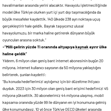
havalimanları arasında yerini alacaktır. Havayolu işletmeciliğinde
model ülke Türkiye olurken yurt içi yurt dışı taşımacılığında da
büyük mesafeler kaydettik. 140 ülkede 238 ayrı noktaya uçuş
gerçekleştirir hale geldik. Bayrak taşıyıcımız ulusal
havayolumuzu, bir marka haline getirerek dünyanın büyük
oyuncuları arasına soktuk.”
-“Milli gelirin yüzde 1’i oranında altyapıya
kaynak
ayırır ülke
haline geldik”
Yıldırım, 6 milyon olan geniş bant internet abonesinin bugün 20
milyona, internet kullanıcı sayısının da 50 milyona yaklaştığını
belirterek, şunları kaydetti:
“Bu konuda hedeflerimizi aştığımız için bir düzeltme ihtiyacı
duyduk. 2023 için 30 milyon olan geniş bant erişimi hedefimizi 45
milyona yükselttik. 3G abonelerimiz 44 milyona ulaşmış, mobil
kapsama oranında yüzde 99 ile dünyanın en iyi konumuna gelmiş
ülke konumundayız. 10 yıl önce Türkiye OECD ülkeleri arasında