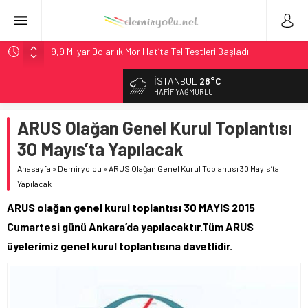
9,9 Milyar Dolarlık Mor Hat’ta Tel Testleri Başladı
Utah’ta 31 Milyon Dolarlık Proje Trafik Çilesini Bitiriyor
İSTANBUL
28°C
Wabtec Brezilya’da 1 Milyar Real’lik PTC Anlaşmasını 2031’e
HAFIF YAĞMURLU
Kadar Tamamlayacak
ARUS Olağan Genel Kurul Toplantısı
ABD’de CREATE Programı 72,4 Milyon Dolarlık Alt Geçidi
Başlattı
30 Mayıs’ta Yapılacak
Stadler, Austin’e 21 CITYLINK Hafif Raylı Aracı Tedarik
Anasayfa
»
Demiryolcu
»
ARUS Olağan Genel Kurul Toplantısı 30 Mayıs’ta
Edecek
Yapılacak
ARUS olağan genel kurul toplantısı 30 MAYIS 2015
Cumartesi günü Ankara’da yapılacaktır.Tüm ARUS
üyelerimiz genel kurul toplantısına davetlidir.