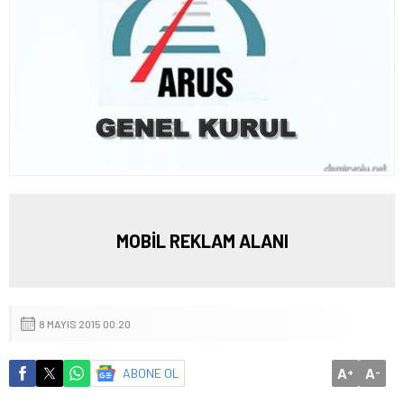
MOBİL REKLAM ALANI
8 MAYIS 2015 00:20
A
A
ABONE OL
+
-