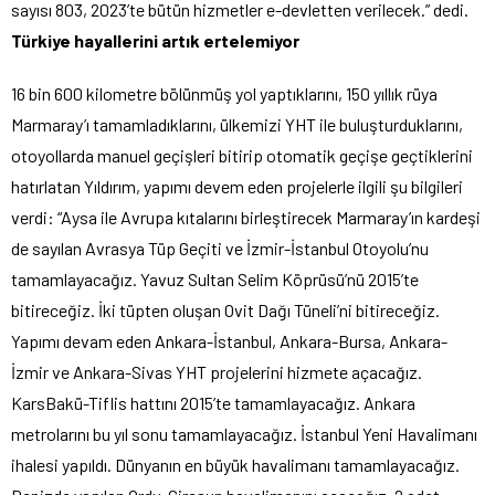
sayısı 803, 2023’te bütün hizmetler e-devletten verilecek.” dedi.
Türkiye hayallerini artık ertelemiyor
16 bin 600 kilometre bölünmüş yol yaptıklarını, 150 yıllık rüya
Marmaray’ı tamamladıklarını, ülkemizi YHT ile buluşturduklarını,
otoyollarda manuel geçişleri bitirip otomatik geçişe geçtiklerini
hatırlatan Yıldırım, yapımı devem eden projelerle ilgili şu bilgileri
verdi: “Aysa ile Avrupa kıtalarını birleştirecek Marmaray’ın kardeşi
de sayılan Avrasya Tüp Geçiti ve İzmir-İstanbul Otoyolu’nu
tamamlayacağız. Yavuz Sultan Selim Köprüsü’nü 2015’te
bitireceğiz. İki tüpten oluşan Ovit Dağı Tüneli’ni bitireceğiz.
Yapımı devam eden Ankara-İstanbul, Ankara-Bursa, Ankara-
İzmir ve Ankara-Sivas YHT projelerini hizmete açacağız.
KarsBakü-Tiflis hattını 2015’te tamamlayacağız. Ankara
metrolarını bu yıl sonu tamamlayacağız. İstanbul Yeni Havalimanı
ihalesi yapıldı. Dünyanın en büyük havalimanı tamamlayacağız.