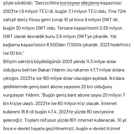
şöyle sürdürdü: “Denizcilikte
konteyner
elleçleme
kapasitesi
2003’te 1,9 milyon TEU idi, bugün 7,1 milyon TEU oldu. Yine Türk
sahipli deniz filosu gemi tonajı 10 yıl önce 9 milyon DWT idi,
bugün 30 milyon DWT oldu. Tersane kapasitesini 0,55 milyon
DWT olarak devraldık bunu 3,6 milyon DWT’ye çıkardık. Yat
bağlama kapasitesini 8.500’den 17.500’e çıkardık. 2023 hedefimiz
ise 50 bin.”
Bilişim sektörü büyüklüğünün 2003 yılında 11,3 milyar dolar
olduğunu belirten Bakan Yıldırım, bu rakamın 47,7 milyar dolara
çıktığını, 2023’te ise 160 milyar dolar olacağını açıkladı. İktidara
geldiklerinde geniş bant abone sayısının 20 bin olduğunu
vurgulayan Yıldırım, “Bugün geniş bant abone sayısı 20 milyon 7
bin kişiye ulaştı. 2023’te ise 60 milyon kişi olacak. İnternet
kullanımı 18.8 idi bugün 47.4. 2023’te yüzde 80 seviyesine
geleceğiz. Toplam nüfusun yüzde 80’i internet kullanacak. 10 yıl
önce e-devlet hayata geçirilmemişti, bugün e-devlet hizmet