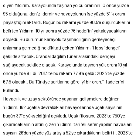
diyen Yıldırım, karayolunda taşınan yolcu oranının 10 önce yüzde
95 olduğunu, deniz, demir ve havayolunun ise yüzde 5’lik oranı
paylaştığını aktardı. Bugün bu rakamı yüzde 90,5’e düşürdüklerini
belirten Yıldırım, 10 yıl sonra yüzde 76 hedefini yakalayacaklarını
söyledi. Bu durumun karayolu taşımacılığının gerileyeceği
anlamına gelmediğine dikkati çeken Yıldırım, “Hepsi dengeli
şekilde artacak. Oransal dağılım türler arasındaki dengeyi
sağlayacak şekilde olacak. Karayolunda taşınan yük oranı 10 yıl
önce yüzde 91 idi. 2013’te bu rakam 77,9’a geldi; 2023’te yüzde
67,5 olacak.. Bu Türkiye şartlarına göre iyi bir oran.” ifadelerini
kullandı.
Havacılık ve uzay sektöründe yaşanan gelişmelere değinen
Yıldırım, 162 uçakla devraldıkları havayollarında uçak sayısının
bugün 371’e yükseldiğini açıkladı. Uçak filosunu 2023’te 750’ye
çıkaracaklarının altını çizen Yıldırım, tarifeli sefer yapılan havaalanı
sayısını 26’dan yüzde yüz artışla 52’ye çıkardıklarını belirtti. 2023’te