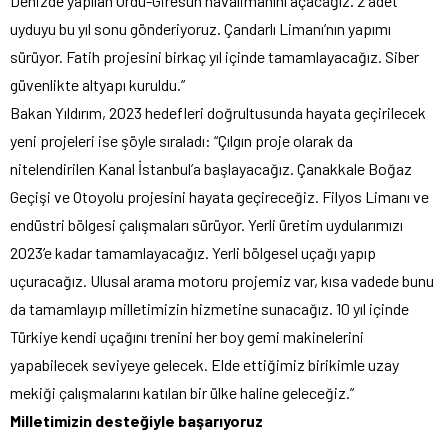
Denizde yapılan Ordu-Giresun havalimanını açacağız. 2 adet
uyduyu bu yıl sonu gönderiyoruz. Çandarlı Limanı’nın yapımı
sürüyor. Fatih projesini birkaç yıl içinde tamamlayacağız. Siber
güvenlikte altyapı kuruldu.”
Bakan Yıldırım, 2023 hedefleri doğrultusunda hayata geçirilecek
yeni projeleri ise şöyle sıraladı: “Çılgın proje olarak da
nitelendirilen Kanal İstanbul’a başlayacağız. Çanakkale Boğaz
Geçişi ve Otoyolu projesini hayata geçireceğiz. Filyos Limanı ve
endüstri bölgesi çalışmaları sürüyor. Yerli üretim uydularımızı
2023’e kadar tamamlayacağız. Yerli bölgesel uçağı yapıp
uçuracağız. Ulusal arama motoru projemiz var, kısa vadede bunu
da tamamlayıp milletimizin hizmetine sunacağız. 10 yıl içinde
Türkiye kendi uçağını trenini her boy gemi makinelerini
yapabilecek seviyeye gelecek. Elde ettiğimiz birikimle uzay
mekiği çalışmalarını katılan bir ülke haline geleceğiz.”
Milletimizin desteğiyle başarıyoruz