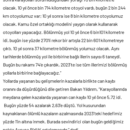
olacak. 10 yıl önce bin 714 kilometre otoyol vardı, bugün 2 bin 244
km otoyolumuz var; 10 yıl sonra ise 8 bin kilometre otoyolumuz
olacak. Kamu özel ortaklığı modelini yaygın olarak kullanarak
otoyolları yapacağız. Bölünmüş yol 10 yıl önce 6 bin101 kilometre
idi, bugün ise yüzde 270’li rekor bir artışla 22 bin 601 kilometreye
çıktı. 10 yıl sonra 37 kilometre bölünmüş yolumuz olacak. Aynı
tarihlerde bölünmüş yol ile birbirine bağlı illerin sayısı 6 taneydi.
Bugün bu rakamı 74’e çıkardık, 2023’te ise tüm illerimizi bölünmüş
yollarla birbirine bağlayacağız.”
Yollarda yaşanan bu gelişmelerin kazalarla birlikte can kaybı
oranını da düşürdüğünü dile getiren Bakan Yıldırım, “Karayollarında
meydana gelen kazalarda yaşanan can kaybı 10 yıl önce 5,72 idi.
Bugün yüzde 54 azalarak 2,63’e düştü. Yol kusurundan
kaynaklanan ölümlü kazaların azalmasında 2023’teki hedefimiz
yüzde 1’in altına inmek. Burada sevindirici olan bugün geldiğimiz
nokta Avrupa Birliği ortalamasıdır.” dedi.