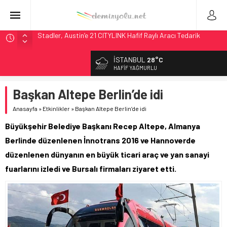
Stadler, Austin’e 21 CITYLINK Hafif Raylı Aracı Tedarik
Edecek
9,9 Milyar Dolarlık Mor Hat’ta Tel Testleri Başladı
İSTANBUL
28°C
Utah’ta 31 Milyon Dolarlık Proje Trafik Çilesini Bitiriyor
HAFIF YAĞMURLU
Wabtec Brezilya’da 1 Milyar Real’lik PTC Anlaşmasını 2031’e
Kadar Tamamlayacak
Başkan Altepe Berlin’de idi
ABD’de CREATE Programı 72,4 Milyon Dolarlık Alt Geçidi
Anasayfa
»
Etkinlikler
»
Başkan Altepe Berlin’de idi
Başlattı
Büyükşehir Belediye Başkanı Recep Altepe, Almanya
Berlinde düzenlenen İnnotrans 2016 ve Hannoverde
düzenlenen dünyanın en büyük ticari araç ve yan sanayi
fuarlarını izledi ve Bursalı firmaları ziyaret etti.