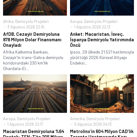
Afrika
,
Demiryolu Projeleri
Avrupa
,
Demiryolu Projeleri
3 Ağustos 2026 22:15
1 Ağustos 2026 22:13
AfDB, Cezayir Demiryoluna
Anket: Macaristan, İsveç,
878 Milyon Dolar Finansmanı
İspanya Demiryolu Yatırımında
Onayladı
Öncü
Afrika Kalkınma Bankası,
Ipsos, 29 ülkede 21.521 katılımcıyla
Cezayir'in trans-Sahra demiryolu
yürüttüğü 2026 Küresel Altyapı
koridorundaki 230 km'lik
Endeksi...
Ghardaïa–El...
Avrupa
,
Demiryolu Projeleri
Amerika
,
Demiryolu Projeleri
1 Ağustos 2026 22:17
5 Ağustos 2026 04:13
Macaristan Demiryoluna %64
Metrolinx’in 604 Milyon CAD’lik
Destek: TEN-T’te 205 Milyar
Toronto Uzatmasında Kazı