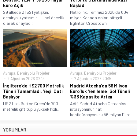
Euro Açık
Başladı
29 ülkede 21.521 yetişkin,
Metrolinx, Temmuz 2026'da 604
demiryolu yatırımını ulusal öncelik
milyon Kanada doları bütçeli
olarak onayladı;...
Eglinton Crosstown...
Avrupa
,
Demiryolu Projeleri
Avrupa
,
Demiryolu Projeleri
2 Ağustos 2026 02:13
7 Ağustos 2026 20:15
İngiltere’de HS2 700 Metrelik
Madrid Atocha’da 56 Milyon
Tüneli Tamamladı, Yeşil Çatı
Euro’luk Yenileme: Sol Tüneli
Başlıyor
%33 Kapasite Artışı
HS2 Ltd, Burton Green'de 700
Adif, Madrid Atocha Cercanías
metrelik çift tüplü yüksek hızlı...
istasyonunun hat
konfigürasyonunu 56 milyon Euro...
YORUMLAR