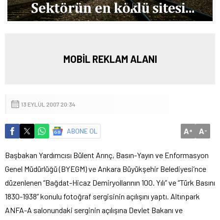
MOBİL REKLAM ALANI
13 EYLÜL 2007 20:34
A
A
ABONE OL
+
-
Başbakan Yardımcısı Bülent Arınç, Basın-Yayın ve Enformasyon
Genel Müdürlüğü (BYEGM) ve Ankara Büyükşehir Belediyesi’nce
düzenlenen “Bağdat-Hicaz Demiryollarının 100. Yılı” ve “Türk Basını
1830-1938” konulu fotoğraf sergisinin açılışını yaptı.
Altınpark
ANFA-A salonundaki serginin açılışına Devlet Bakanı ve