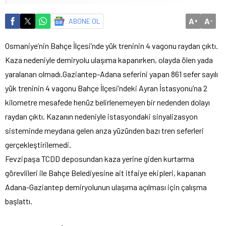
A
A
ABONE OL
+
-
Osmaniye’nin Bahçe İlçesi’nde yük treninin 4 vagonu raydan çıktı.
Kaza nedeniyle demiryolu ulaşıma kapanırken, olayda ölen yada
yaralanan olmadı.
Gaziantep-Adana seferini yapan 861 sefer sayılı
yük treninin 4 vagonu Bahçe İlçesi’ndeki Ayran İstasyonu’na 2
kilometre mesafede henüz belirlenemeyen bir nedenden dolayı
raydan çıktı. Kazanın nedeniyle istasyondaki sinyalizasyon
sisteminde meydana gelen arıza yüzünden bazı tren seferleri
gerçekleştirilemedi.
Fevzipaşa TCDD deposundan kaza yerine giden kurtarma
görevlileri ile Bahçe Belediyesine ait itfaiye ekipleri, kapanan
Adana-Gaziantep demiryolunun ulaşıma açılması için çalışma
başlattı.