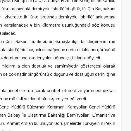
olları Birliği nin (UIC) 7. Dünya Hızlı Tren Kongresine katıldı.
i ülke arasındaki demiryolu işbirliğini görüştü. Çin Başbakanı
 ziyarette iki ülke arasında demiryolu işbirliği anlaşması
an karşılanacak 4 bin kilometre uzunluğundaki söz konusu
yapılacak.
 Çinli Bakan Liu ile bu anlaşmayla ilgili bir değerlendirme
tak işbirliğinin başarılı olacağından emin olduklarını görüşünü
a, demiryolunda kader yolculuğuna çıktıklarını söyledi.
Yıldırım a olan dostluk ve samimiyetin göstergesi olarak
in de çok nadir bir görüntü olduğunu ve dostluğun derinliğine
akanın el ele tutuşarak sohbet etmesi ve yürümesi dikkat
uruna müzikli ve danslı bir akşam yemeği verdi.
D Genel Müdürü Süleyman Karaman, Karayolları Genel Müdürü
n Dalbay ile Ulaştırma Bakanlığı Demiryolları, Limanlar ve
ürü Ahmet Arslan bulunuyor. Görüşmelerde Türkiye nin Pekin