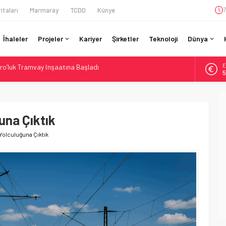
itaları
Marmaray
TCDD
Künye
7
İhaleler
Projeler
Kariyer
Şirketler
Teknoloji
Dünya
A
ruladı: 308 Bin Rupiye Özel Vagonda Puja
6
si BVLOS Drone’larla Müdahale Süresini Kısalttı
B
1
 Bütçe: 46 Yılın Rekoru Onaylandı
Enerjili Tesisten İlk Rayı Sevk Etti
una Çıktık
D
4
ro’luk Tramvay İnşaatına Başladı
 Yolculuğuna Çıktık
E
5