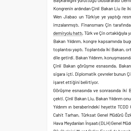
Başkanlığını yürüttüğü Uluslararası Demiry
Kongrenin ardından Çinli Bakan Liu ile ik
Wen Jiabao un Türkiye ye yaptığı resmi
imzalanmıştı. Finansmanı Çin tarafınd
demiryolu hattı
, Türk ve Çin ortaklığıyla 
Bakan Yıldırım, kongre kapsamında bugün
toplantısı yaptı. Toplantıda iki Bakan, or
dile getirdi. Bakan Yıldırım, konuşmasınd
Çinli Bakan görüşme esnasında, Bakan 
sigara içti. Diplomatik çevreler bunun Ç
işaret ettiğini belirtiyor.
Görüşme esnasında ve sonrasında iki B
çekti. Çinli Bakan Liu, Bakan Yıldırım on
Yıldırım ın beraberindeki heyette TCD
Cahit Tarhan, Türksat Genel Müdürü Özka
Hava Meydanları İnşaatı (DLH) Genel Müd