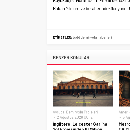
Büyükelçisi Murat Salim Esenli de hazır 
Bakan Yıldırım ve beraberindekiler yarın
ETİKETLER:
tcdd demiryolu haberleri
BENZER KONULAR
Avrupa
,
Demiryolu Projeleri
Ameri
2 Ağustos 2026 00:12
5 Ağ
İngiltere: Leicester Garı’na
Metro
Yol Projesinden 10 Milyon
CAD’l