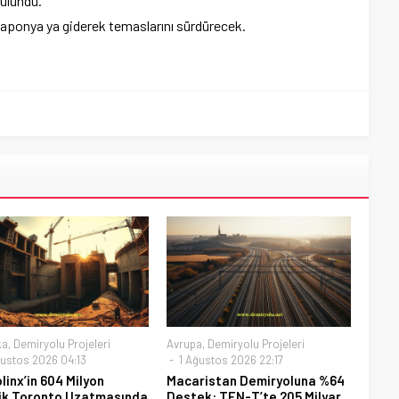
bulundu.
 Japonya ya giderek temaslarını sürdürecek.
ka
,
Demiryolu Projeleri
Avrupa
,
Demiryolu Projeleri
ustos 2026 04:13
1 Ağustos 2026 22:17
linx’in 604 Milyon
Macaristan Demiryoluna %64
ik Toronto Uzatmasında
Destek: TEN-T’te 205 Milyar