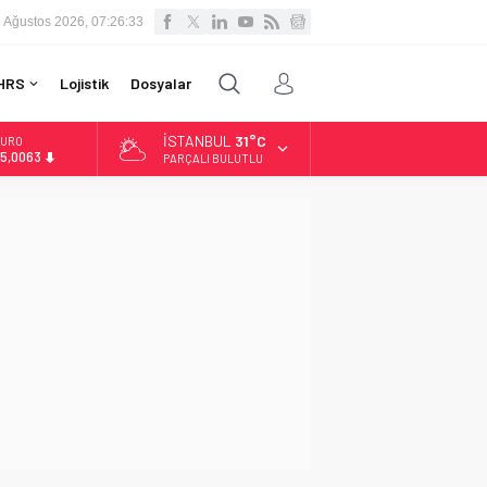
 Ağustos 2026, 07:26:34
HRS
Lojistik
Dosyalar
İSTANBUL
31°C
LTIN
.543,59
PARÇALI BULUTLU
İST
3.798,82
OLAR
7,7010
URO
5,0063