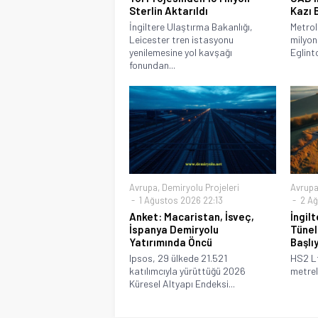
Sterlin Aktarıldı
Kazı 
İngiltere Ulaştırma Bakanlığı,
Metro
Leicester tren istasyonu
milyon
yenilemesine yol kavşağı
Eglint
fonundan...
Avrupa
,
Demiryolu Projeleri
Avrup
1 Ağustos 2026 22:13
2 Ağ
Anket: Macaristan, İsveç,
İngil
İspanya Demiryolu
Tünel
Yatırımında Öncü
Başlı
Ipsos, 29 ülkede 21.521
HS2 Lt
katılımcıyla yürüttüğü 2026
metreli
Küresel Altyapı Endeksi...