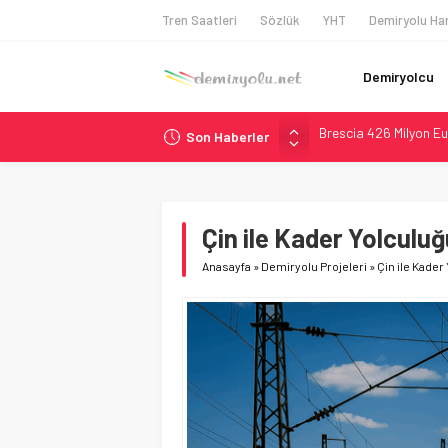
Tren Saatleri
Sözlük
YHT
Demiryolu Har
Demiryolcu
Son Haberler
Northern Railway Doğ
Chicago’da Metra Poli
NJ Transit’ten Tarihi
Rocky Mountain, Güneş 
Çin ile Kader Yolculuğ
Brescia 426 Milyon Eu
Anasayfa
»
Demiryolu Projeleri
»
Çin ile Kader