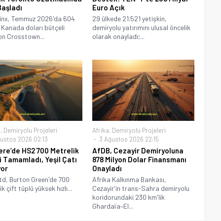
Başladı
Euro Açık
linx, Temmuz 2026'da 604
29 ülkede 21.521 yetişkin,
 Kanada doları bütçeli
demiryolu yatırımını ulusal öncelik
on Crosstown...
olarak onayladı;...
a
,
Demiryolu Projeleri
Afrika
,
Demiryolu Projeleri
ustos 2026 02:13
3 Ağustos 2026 22:15
tere’de HS2 700 Metrelik
AfDB, Cezayir Demiryoluna
i Tamamladı, Yeşil Çatı
878 Milyon Dolar Finansmanı
yor
Onayladı
d, Burton Green'de 700
Afrika Kalkınma Bankası,
k çift tüplü yüksek hızlı...
Cezayir'in trans-Sahra demiryolu
koridorundaki 230 km'lik
Ghardaïa–El...