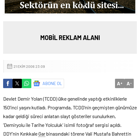
MOBİL REKLAM ALANI
21 EKIM 2006 23:09
A
A
ABONE OL
+
-
Devlet Demir Yoları (TCDD) ülke genelinde yaptığı etkinliklerle
150’inci yaşını kutladı. Programda, TCDD’nin geçmişten günümüze
kadar geldiği süreci anlatan slayt gösteriler sunulurken,
’Demiryolu ile Tarihe Yolculuk’ isimli fotoğraf sergisi açıldı.
DDY’nin Kırıkkale
Gar
binasındaki törene Vali Mustafa Bahrettin