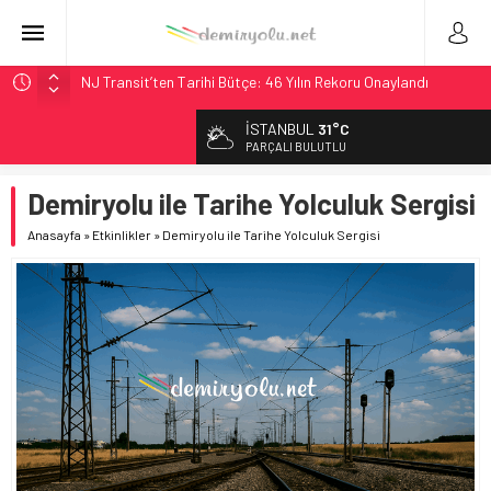
NJ Transit’ten Tarihi Bütçe: 46 Yılın Rekoru Onaylandı
Rocky Mountain, Güneş Enerjili Tesisten İlk Rayı Sevk Etti
İSTANBUL
31°C
AAR, MIT ve Berkeley Dahil 4 Üniversiteyle Araştırma
PARÇALI BULUTLU
Konsorsiyumu Başlattı
Demiryolu ile Tarihe Yolculuk Sergisi
Long Beach Limanı’na 58 Milyon Dolarlık Yeşil Yatırım Ödülü
Chicago’da Metra Polisi BVLOS Drone’larla Müdahale
Anasayfa
»
Etkinlikler
»
Demiryolu ile Tarihe Yolculuk Sergisi
Süresini Kısalttı