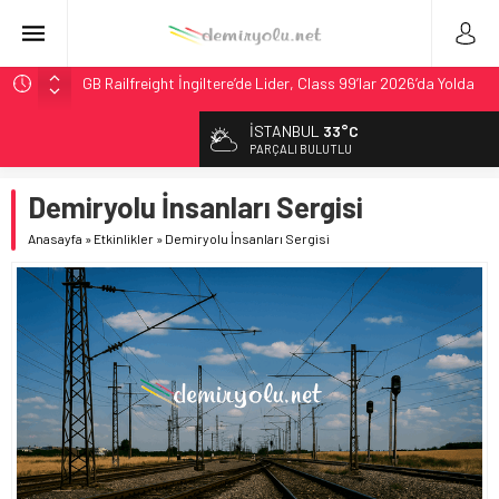
GB Railfreight İngiltere’de Lider, Class 99’lar 2026’da Yolda
İngiltere Demiryolunda Tarihi Entegrasyon: GBR Anglia
İSTANBUL
33°C
Resmen Başladı
PARÇALI BULUTLU
Malezya Havayolları, TGV ile 28 Fransız Şehrine Tek Bilet
Demiryolu İnsanları Sergisi
ÖBB ve RFI’dan Brenner’da 15 Günlük Bakım: Tren Seferleri
Duruyor
Anasayfa
»
Etkinlikler
»
Demiryolu İnsanları Sergisi
DB Modernizasyon Programı: 70. İstasyona Ulaşıldı