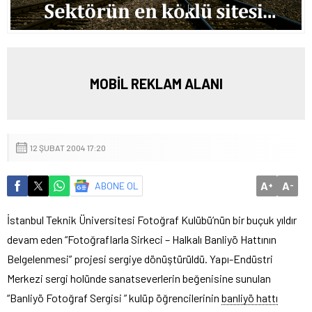
MOBİL REKLAM ALANI
12 ŞUBAT 2004 17:20
A
A
ABONE OL
+
-
İstanbul Teknik Üniversitesi Fotoğraf Kulübü’nün bir buçuk yıldır
devam eden “Fotoğraflarla Sirkeci – Halkalı Banliyö Hattının
Belgelenmesi” projesi sergiye dönüştürüldü.
Yapı-Endüstri
Merkezi sergi holünde sanatseverlerin beğenisine sunulan
“Banliyö Fotoğraf Sergisi ” kulüp öğrencilerinin
banliyö hattı