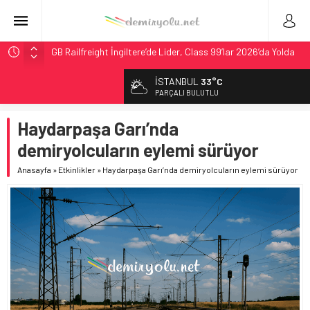
GB Railfreight İngiltere’de Lider, Class 99’lar 2026’da Yolda
İngiltere Demiryolunda Tarihi Entegrasyon: GBR Anglia
İSTANBUL
33°C
Resmen Başladı
PARÇALI BULUTLU
Malezya Havayolları, TGV ile 28 Fransız Şehrine Tek Bilet
Haydarpaşa Garı’nda
ÖBB ve RFI’dan Brenner’da 15 Günlük Bakım: Tren Seferleri
Duruyor
demiryolcuların eylemi sürüyor
DB Modernizasyon Programı: 70. İstasyona Ulaşıldı
Anasayfa
»
Etkinlikler
»
Haydarpaşa Garı’nda demiryolcuların eylemi sürüyor