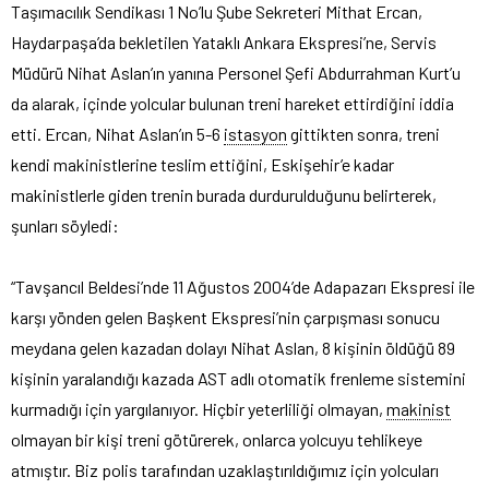
Taşımacılık Sendikası 1 No’lu Şube Sekreteri Mithat Ercan,
Haydarpaşa’da bekletilen Yataklı Ankara Ekspresi’ne, Servis
Müdürü Nihat Aslan’ın yanına Personel Şefi Abdurrahman Kurt’u
da alarak, içinde yolcular bulunan treni hareket ettirdiğini iddia
etti. Ercan, Nihat Aslan’ın 5-6
istasyon
gittikten sonra, treni
kendi makinistlerine teslim ettiğini, Eskişehir’e kadar
makinistlerle giden trenin burada durdurulduğunu belirterek,
şunları söyledi:
“Tavşancıl Beldesi’nde 11 Ağustos 2004’de Adapazarı Ekspresi ile
karşı yönden gelen Başkent Ekspresi’nin çarpışması sonucu
meydana gelen kazadan dolayı Nihat Aslan, 8 kişinin öldüğü 89
kişinin yaralandığı kazada AST adlı otomatik frenleme sistemini
kurmadığı için yargılanıyor. Hiçbir yeterliliği olmayan,
makinist
olmayan bir kişi treni götürerek, onlarca yolcuyu tehlikeye
atmıştır. Biz polis tarafından uzaklaştırıldığımız için yolcuları